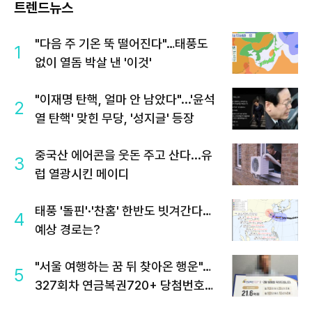
트렌드뉴스
"다음 주 기온 뚝 떨어진다"…태풍도
1
없이 열돔 박살 낸 '이것'
"이재명 탄핵, 얼마 안 남았다"...'윤석
2
열 탄핵' 맞힌 무당, '성지글' 등장
중국산 에어콘을 웃돈 주고 산다...유
3
럽 열광시킨 메이디
태풍 '돌핀'·'찬홈' 한반도 빗겨간다…
4
예상 경로는?
"서울 여행하는 꿈 뒤 찾아온 행운"…
5
327회차 연금복권720+ 당첨번호조
회 주목