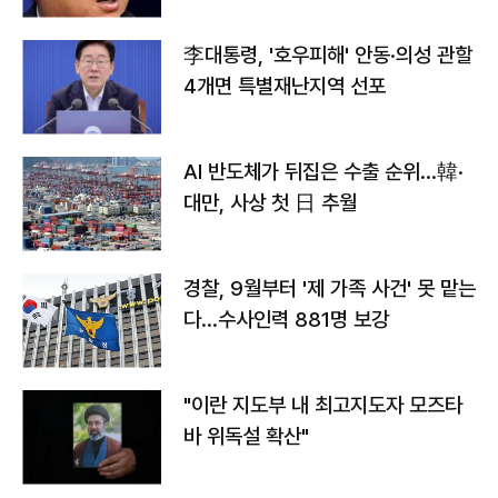
李대통령, '호우피해' 안동·의성 관할
4개면 특별재난지역 선포
AI 반도체가 뒤집은 수출 순위…韓·
대만, 사상 첫 日 추월
경찰, 9월부터 '제 가족 사건' 못 맡는
다…수사인력 881명 보강
"이란 지도부 내 최고지도자 모즈타
바 위독설 확산"