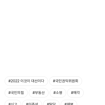
#2022 이것이 대선이다
#국민권익위원회
#국민의힘
#부동산
#소명
#매각
#신고
#이준석
#탈당
#제명