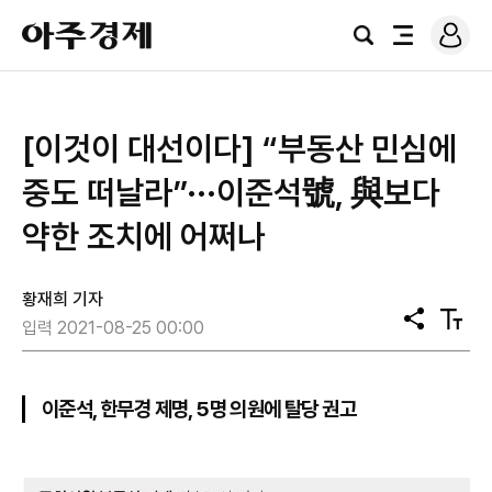
로
아
그
검
전
주
인
색
체
경
메
제
뉴
​[이것이 대선이다] “부동산 민심에
중도 떠날라”···이준석號, 與보다
약한 조치에 어쩌나
황재희 기자
공
텍
입력 2021-08-25 00:00
유
스
트
크
기
이준석, 한무경 제명, 5명 의원에 탈당 권고