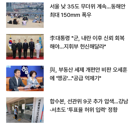
서울 낮 35도 무더위 계속…동해안
최대 150㎜ 폭우
李대통령 "군, 내란 이후 신뢰 회복
해야…지휘부 헌신해달라"
與, 부동산 세제 개편안 비판 오세훈
에 '맹공'…"공급 억제기"
합수본, 선관위 9곳 추가 압색…강남
·서초도 '투표율 허위 입력' 정황