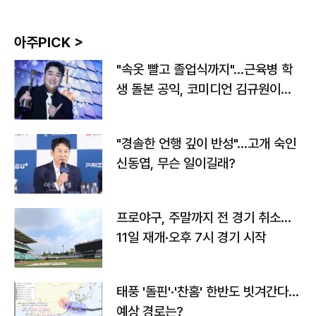
아주PICK >
"속옷 빨고 졸업식까지"…근육병 학
생 돌본 공익, 코미디언 김규원이었
다
"경솔한 언행 깊이 반성"…고개 숙인
신동엽, 무슨 일이길래?
프로야구, 주말까지 전 경기 취소…
11일 재개·오후 7시 경기 시작
태풍 '돌핀'·'찬홈' 한반도 빗겨간다…
예상 경로는?