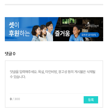
댓글
0
0
/ 300
등록