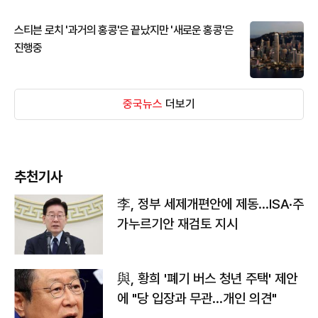
스티븐 로치 '과거의 홍콩'은 끝났지만 '새로운 홍콩'은
진행중
중국뉴스
더보기
추천기사
李, 정부 세제개편안에 제동…ISA·주
가누르기안 재검토 지시
與, 황희 '폐기 버스 청년 주택' 제안
에 "당 입장과 무관…개인 의견"