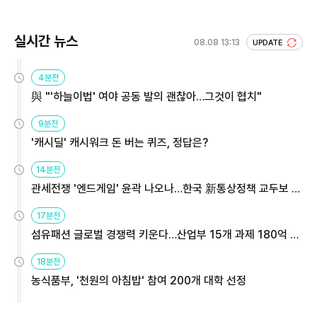
실시간 뉴스
08.08 13:13
UPDATE
4분전
與 "'하늘이법' 여야 공동 발의 괜찮아…그것이 협치"
9분전
'캐시딜' 캐시워크 돈 버는 퀴즈, 정답은?
14분전
관세전쟁 '엔드게임' 윤곽 나오나…한국 新통상정책 교두보 활
용해야
17분전
섬유패션 글로벌 경쟁력 키운다…산업부 15개 과제 180억 지
원
18분전
농식품부, '천원의 아침밥' 참여 200개 대학 선정