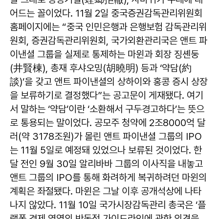
어드는 꼴이었다. 11월 2일 중국증권감독관리위원회
홈페이지에는 “중국 인민은행과 은행보험 감독관리위
원회, 증권감독관리위원회, 국가외환관리국은 앤트 파
이낸셜 그룹을 실제로 통제하는 마윈과 회장 징셴둥
(井賢棟), 총재 후샤오밍(胡曉明) 등과 ‘약담(約
談)’을 갖고 앤트 파이낸셜의 상하이와 홍콩 증시 상장
을 보류하기로 결정했다”는 공고문이 게재됐다. 여기
서 말하는 ‘약담’이란 ‘소환해서 구두경고하다’는 뜻으
로 통용되는 말이었다. 공모주 청약에 2조8000억 달
러(약 3178조원)가 몰린 앤트 파이낸셜 그룹의 IPO
는 11월 5일로 예정돼 있었으나 보류된 것이었다. 한
달 전인 9월 30일 알리바바 그룹의 이사직을 내놓고
앤트 그룹의 IPO를 통해 화려하게 복귀하려던 마윈의
계획은 좌절됐다. 마윈은 그날 이후 공개석상에 나타
나지 않았다. 11월 10일 국가시장감독관리 총국은 ‘플
랫폼 경제 영역의 반독점 가이드라인에 관한 의견을