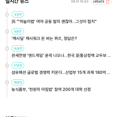
실시간 뉴스
08.10 19:40
UPDATE
4분전
與 "'하늘이법' 여야 공동 발의 괜찮아…그것이 협치"
9분전
'캐시딜' 캐시워크 돈 버는 퀴즈, 정답은?
14분전
관세전쟁 '엔드게임' 윤곽 나오나…한국 新통상정책 교두보 활
용해야
17분전
섬유패션 글로벌 경쟁력 키운다…산업부 15개 과제 180억 지
원
18분전
농식품부, '천원의 아침밥' 참여 200개 대학 선정