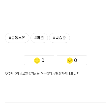
#공동부유
#마윈
#박승준
0
0
©'5개국어 글로벌 경제신문' 아주경제. 무단전재·재배포 금지