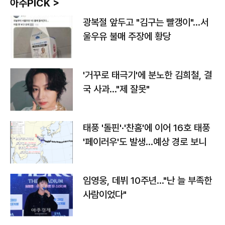
아주PICK >
광복절 앞두고 "김구는 빨갱이"…서
울우유 불매 주장에 황당
'거꾸로 태극기'에 분노한 김희철, 결
국 사과…"제 잘못"
태풍 '돌핀'·'찬홈'에 이어 16호 태풍
'페이러우'도 발생…예상 경로 보니
임영웅, 데뷔 10주년…"난 늘 부족한
사람이었다"