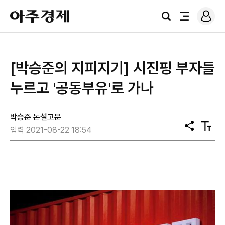
로
아
그
검
전
주
인
색
체
경
메
제
뉴
[박승준의 지피지기] 시진핑 부자들
누르고 '공동부유'로 가나
박승준 논설고문
공
텍
입력 2021-08-22 18:54
유
스
트
크
기