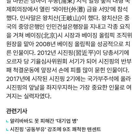
날 마윈은 상하이 푸둥(浦東) 지역 빌딩 숲의 대형 국
제회의장에서 열린 ‘와이탄(外灘) 금융 서밋’에 참석
했다. 인사말은 왕치산(王岐山)이 했다. 왕치산은 중
국의 중앙은행인 인민건설은행장을 지내고 각종 요직
을 거쳐 베이징(北京)시 시장과 베이징 올림픽 조직위
원장을 맡아 2008년 베이징 올림픽을 성공적으로 치
른 인물이다. 2012년 시진핑(習近平)이 당총서기에
오르자 당 기율심사위원회 서기가 되어 시진핑의 반부
패 척결운동에 앞장서 손에 피를 많이 묻힌 인물이다.
2017년에 시작된 시진핑 2기에는 국가부주석에 올라
시진핑의 앞날을 좌지우지하는 가장 중요한 인물로 여
겨지는 실력자였다.
관련기사
알리바바도 못 피해간 '대기업 병'
시진핑 '공동부유' 강조에 9조 쾌척한 텐센트