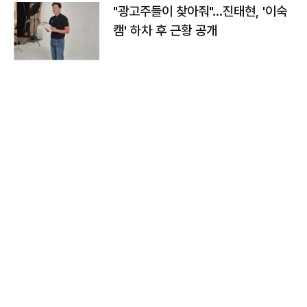
"광고주들이 찾아줘"…진태현, '이숙
캠' 하차 후 근황 공개