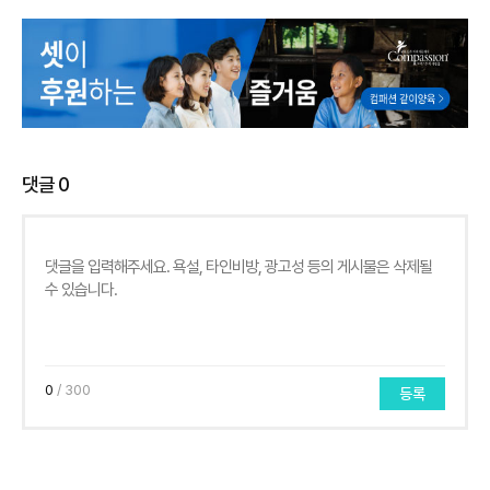
댓글
0
0
/ 300
등록