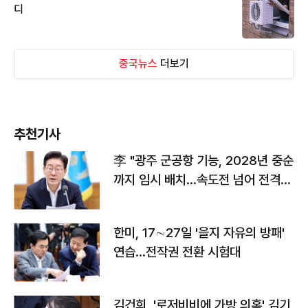
디
중국뉴스
더보기
추천기사
李 "광주 군공항 기능, 2028년 중순
까지 임시 배치…속도전 넘어 전격
전"
한미, 17∼27일 '을지 자유의 방패'
연습…전작권 전환 시험대
김건희, '로저비비에 가방 의혹' 김기