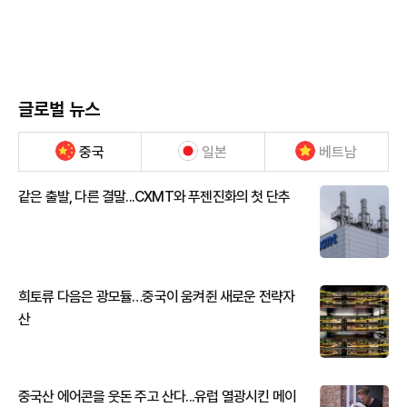
글로벌 뉴스
중국
일본
베트남
같은 출발, 다른 결말...CXMT와 푸젠진화의 첫 단추
희토류 다음은 광모듈…중국이 움켜쥔 새로운 전략자
산
중국산 에어콘을 웃돈 주고 산다...유럽 열광시킨 메이