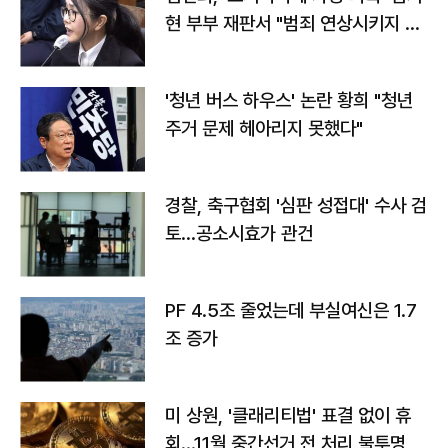
현 부부 재판서 "범죄 연상시키지 말
라"
'청년 버스 하우스' 논란 황희 "청년
주거 문제 헤아리지 못했다"
경찰, 축구협회 '심판 성접대' 수사 검
토…공소시효가 관건
PF 4.5조 줄었는데 부실여신은 1.7
조 증가
미 상원, '클래리티법' 표결 없이 휴
회…11월 중간선거 전 처리 불투명