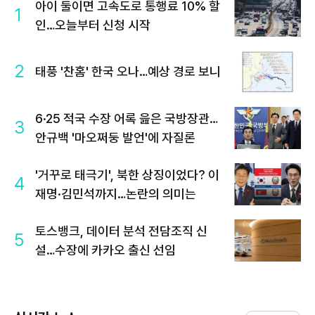
아이 둘이면 고속도로 통행료 10% 할
1
인…오늘부터 신청 시작
2
태풍 '찬홈' 한국 오나…예상 경로 보니
6·25 적국 수장 어록 읊은 국방장관…
3
안규백 '마오쩌둥 발언'에 자질론
'거꾸로 태극기', 북한 상징이었다? 이
4
재명·김민석까지…논란의 의미는
토스뱅크, 데이터 분석 전담조직 신
5
설…수장에 카카오 출신 선임