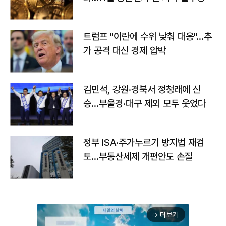
트럼프 "이란에 수위 낮춰 대응"…추
가 공격 대신 경제 압박
김민석, 강원·경북서 정청래에 신
승…부울경·대구 제외 모두 웃었다
정부 ISA·주가누르기 방지법 재검
토…부동산세제 개편안도 손질
더보기
arrow_forward_ios