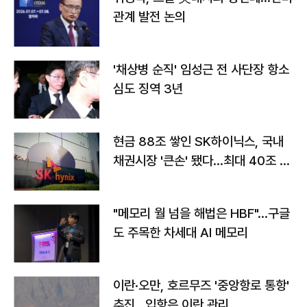
관계 발전 논의
'채상병 순직' 임성근 전 사단장 항소
심도 징역 3년
현금 88조 쌓인 SK하이닉스, 국내
채권시장 '큰손' 됐다…최대 40조 투
자
"메모리 월 넘을 해법은 HBF"…구글
도 주목한 차세대 AI 메모리
이란·오만, 호르무즈 '중앙항로 통항'
추진…입항은 이란 관리