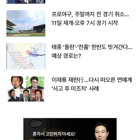
프로야구, 주말까지 전 경기 취소…
11일 재개·오후 7시 경기 시작
태풍 '돌핀'·'찬홈' 한반도 빗겨간다…
예상 경로는?
이재룡 재판行…다시 떠오른 연예계
'사고 후 미조치' 사례