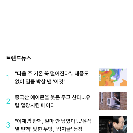
트렌드뉴스
"다음 주 기온 뚝 떨어진다"…태풍도
1
없이 열돔 박살 낸 '이것'
중국산 에어콘을 웃돈 주고 산다...유
2
럽 열광시킨 메이디
"이재명 탄핵, 얼마 안 남았다"...'윤석
3
열 탄핵' 맞힌 무당, '성지글' 등장