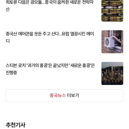
희토류 다음은 광모듈…중국이 움켜쥔 새로운 전략자
산
중국산 에어콘을 웃돈 주고 산다...유럽 열광시킨 메이
디
스티븐 로치 '과거의 홍콩'은 끝났지만 '새로운 홍콩'은
진행중
중국뉴스
더보기
추천기사