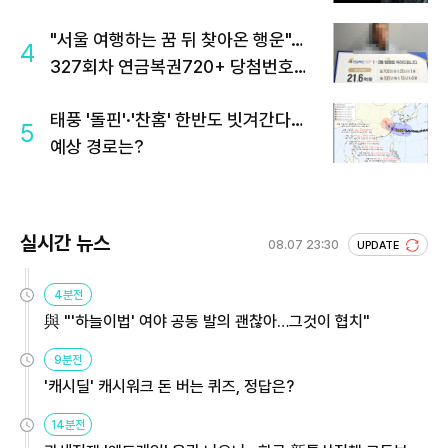
"서울 여행하는 꿈 뒤 찾아온 행운"…
4
327회차 연금복권720+ 당첨번호조
회 주목
태풍 '돌핀'·'찬홈' 한반도 빗겨간다…
5
예상 경로는?
실시간 뉴스
08.07 23:30
UPDATE
4분전
與 "'하늘이법' 여야 공동 발의 괜찮아…그것이 협치"
9분전
'캐시딜' 캐시워크 돈 버는 퀴즈, 정답은?
14분전