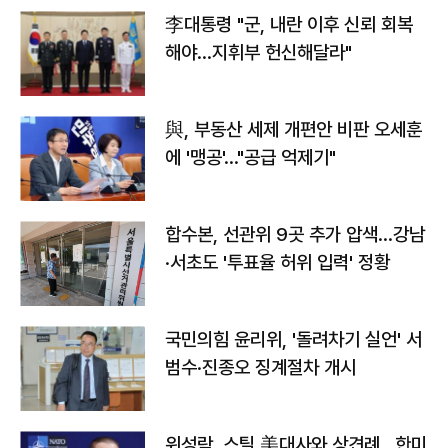
李대통령 "군, 내란 이후 신뢰 회복
해야…지휘부 헌신해달라"
與, 부동산 세제 개편안 비판 오세훈
에 '맹공'…"공급 억제기"
합수본, 선관위 9곳 추가 압색…강남
·서초도 '투표율 허위 입력' 정황
국민의힘 윤리위, '돌려차기 실언' 서
범수·진종오 징계절차 개시
위성락, 스틸 美대사와 상견례…한미