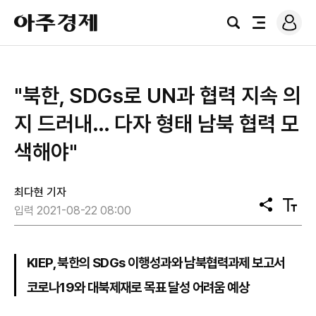
로
아
그
검
전
주
인
색
체
경
메
제
뉴
"북한, SDGs로 UN과 협력 지속 의
지 드러내… 다자 형태 남북 협력 모
색해야"
최다현 기자
공
텍
입력 2021-08-22 08:00
유
스
트
크
기
KIEP, 북한의 SDGs 이행성과와 남북협력과제 보고서
코로나19와 대북제재로 목표 달성 어려움 예상