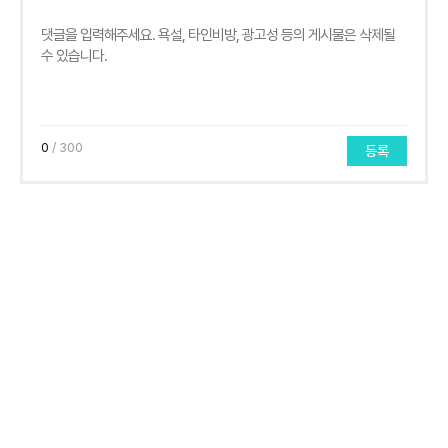
0
/ 300
등록