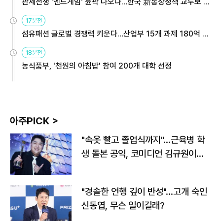
관세전쟁 '엔드게임' 윤곽 나오나…한국 新통상정책 교두보 활
용해야
17분전
섬유패션 글로벌 경쟁력 키운다…산업부 15개 과제 180억 지
원
18분전
농식품부, '천원의 아침밥' 참여 200개 대학 선정
아주PICK >
"속옷 빨고 졸업식까지"…근육병 학
생 돌본 공익, 코미디언 김규원이었
다
"경솔한 언행 깊이 반성"…고개 숙인
신동엽, 무슨 일이길래?