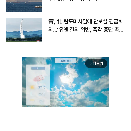
靑, 北 탄도미사일에 안보실 긴급회
의…"유엔 결의 위반, 즉각 중단 촉
구"
더보기
arrow_forward_ios
Unmute