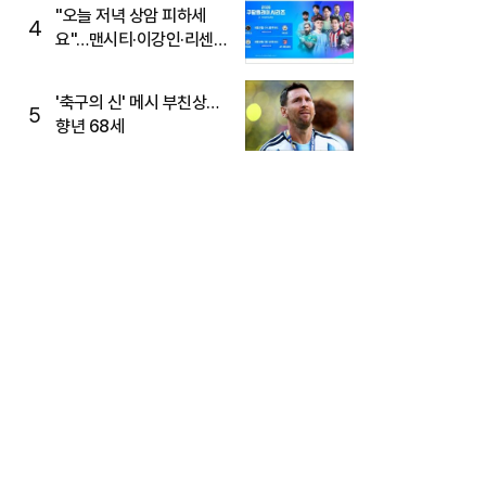
"오늘 저녁 상암 피하세
4
요"…맨시티·이강인·리센느
뜬다, 6호선 혼잡 예상
'축구의 신' 메시 부친상…
5
향년 68세