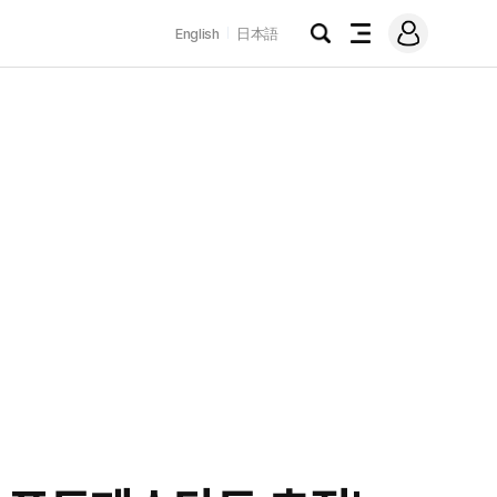
로
English
日本語
그
검
전
인
색
체
메
뉴