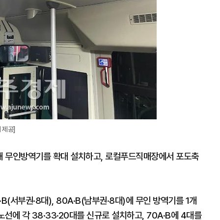
 제공]
위해 무인방역기를 확대 설치하고, 로컬푸드직매장에서 포도축
(서부권·8대), 80A·B(남부권·8대)에 무인 방역기를 1개
노선에 각 38·33·20대를 신규로 설치하고, 70A·B에 4대를