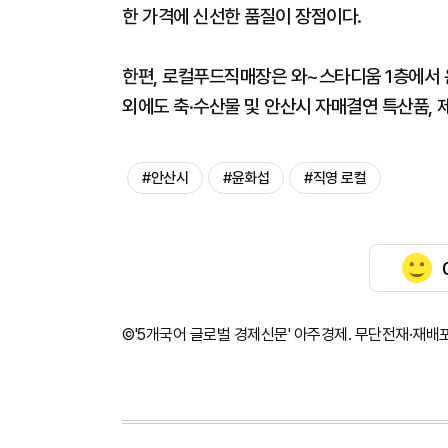
한 가격에 신선한 품질이 장점이다.
한편, 로컬푸드직매장은 와~스타디움 1층에서 운
외에도 축·수산물 및 안산시 자매결연 특산품, 
#안산시
#윤화섭
#직영 로컬
©'5개국어 글로벌 경제신문' 아주경제. 무단전재·재배