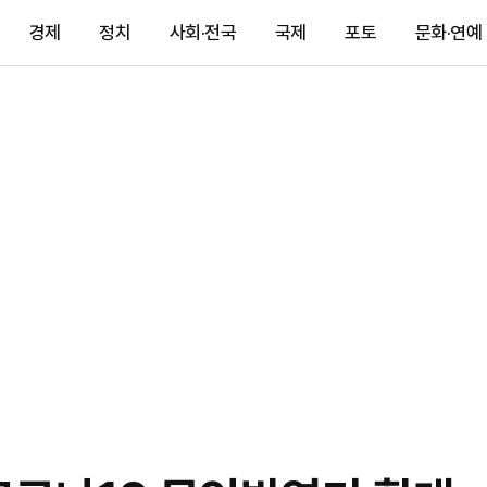
경제
정치
사회·전국
국제
포토
문화·연예