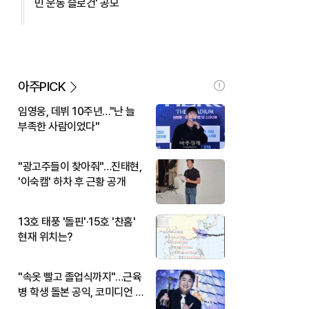
민 운동 슬로건' 공모
아주PICK
임영웅, 데뷔 10주년…"난 늘
부족한 사람이었다"
"광고주들이 찾아줘"…진태현,
'이숙캠' 하차 후 근황 공개
13호 태풍 '돌핀'·15호 '찬홈'
현재 위치는?
"속옷 빨고 졸업식까지"…근육
병 학생 돌본 공익, 코미디언 김
규원이었다