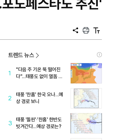
..포도페스타도 추진'
공
프
텍
유
린
스
트
트
크
기
트렌드 뉴스
"다음 주 기온 뚝 떨어진
1
다"…태풍도 없이 열돔 박
살 낸 '이것'
태풍 '찬홈' 한국 오나…예
2
상 경로 보니
태풍 '돌핀'·'찬홈' 한반도
3
빗겨간다…예상 경로는?