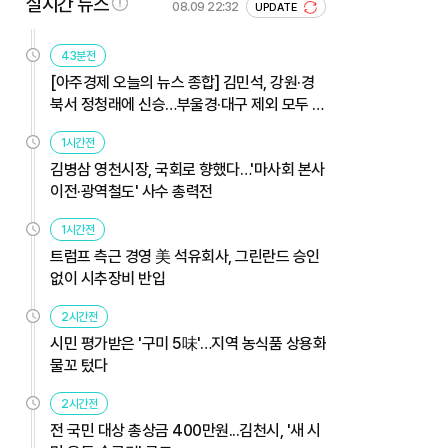
실시간 뉴스
08.09 22:32
UPDATE
43분전
[아주경제 오늘의 뉴스 종합] 김민석, 강원·경
북서 정청래에 신승…부울경·대구 제외 모두 웃
었다 外
1시간전
김병삼 영천시장, 국회로 향했다…'마사회 본사
이전·광역철도' 사수 총력전
1시간전
트럼프 측근 경영 美 석유회사, 그린란드 승인
없이 시추장비 반입
2시간전
시민 평가받은 '구미 5味'…지역 농식품 상용화
물꼬 텄다
2시간전
전 국민 대상 총상금 400만원...김천시, '새 시