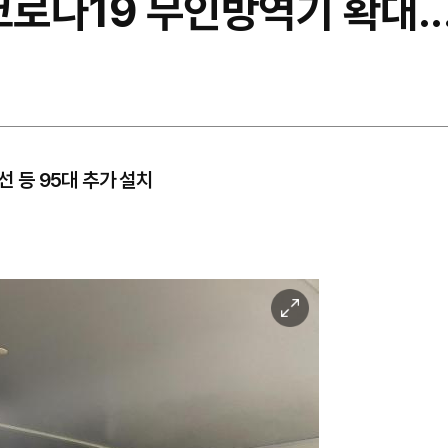
코로나19 무인방역기 확대.
선 등 95대 추가 설치
이
미
지
확
대