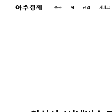
아
중국
AI
산업
재테크
주
경
제