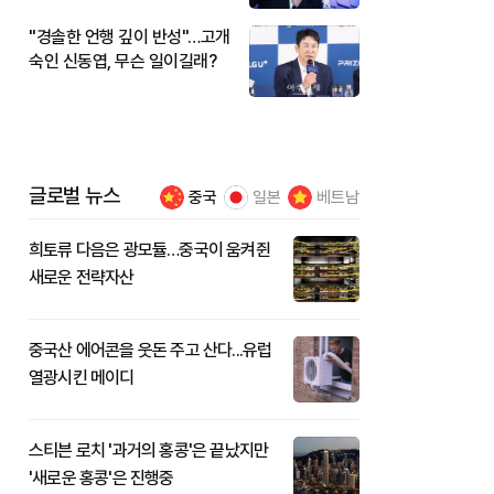
"경솔한 언행 깊이 반성"…고개
숙인 신동엽, 무슨 일이길래?
글로벌 뉴스
중국
일본
베트남
희토류 다음은 광모듈…중국이 움켜쥔
새로운 전략자산
중국산 에어콘을 웃돈 주고 산다...유럽
열광시킨 메이디
스티븐 로치 '과거의 홍콩'은 끝났지만
'새로운 홍콩'은 진행중