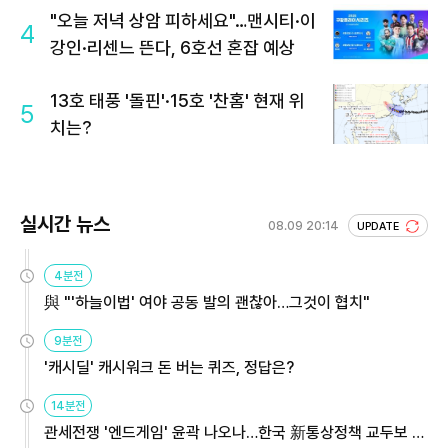
"오늘 저녁 상암 피하세요"…맨시티·이
4
강인·리센느 뜬다, 6호선 혼잡 예상
13호 태풍 '돌핀'·15호 '찬홈' 현재 위
5
치는?
실시간 뉴스
08.09 20:14
UPDATE
4분전
與 "'하늘이법' 여야 공동 발의 괜찮아…그것이 협치"
9분전
'캐시딜' 캐시워크 돈 버는 퀴즈, 정답은?
14분전
관세전쟁 '엔드게임' 윤곽 나오나…한국 新통상정책 교두보 활