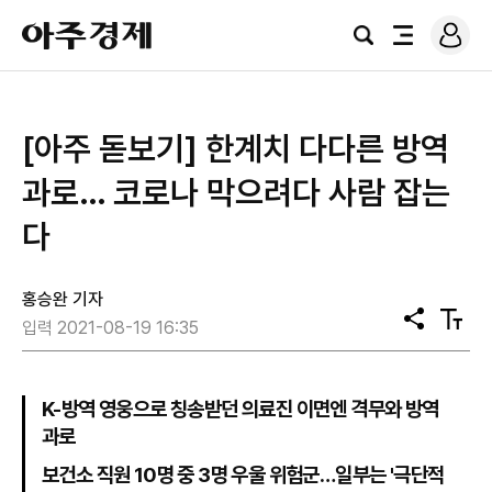
로
아
그
검
전
주
인
색
체
경
메
제
뉴
[아주 돋보기] 한계치 다다른 방역
과로… 코로나 막으려다 사람 잡는
다
홍승완 기자
공
텍
입력 2021-08-19 16:35
유
스
트
크
기
K-방역 영웅으로 칭송받던 의료진 이면엔 격무와 방역
과로
보건소 직원 10명 중 3명 우울 위험군…일부는 '극단적