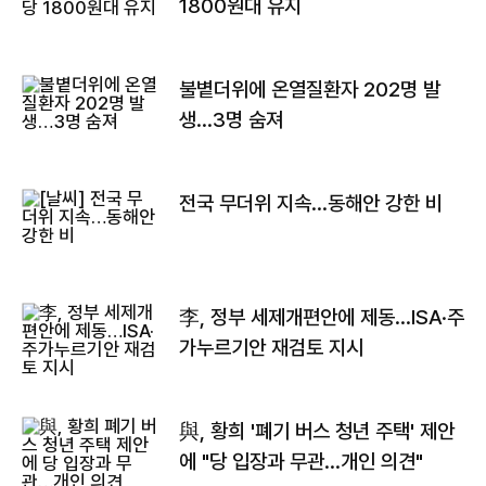
1800원대 유지
불볕더위에 온열질환자 202명 발
생…3명 숨져
전국 무더위 지속…동해안 강한 비
李, 정부 세제개편안에 제동…ISA·주
가누르기안 재검토 지시
與, 황희 '폐기 버스 청년 주택' 제안
에 "당 입장과 무관…개인 의견"