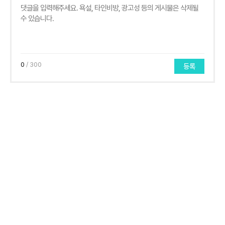
0
/ 300
등록