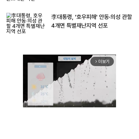
李대통령, '호우피해' 안동·의성 관할
4개면 특별재난지역 선포
더보기
arrow_forward_ios
Unmute