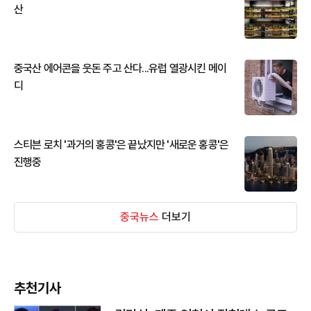
산
중국산 에어콘을 웃돈 주고 산다...유럽 열광시킨 메이
디
스티븐 로치 '과거의 홍콩'은 끝났지만 '새로운 홍콩'은
진행중
중국뉴스
더보기
추천기사