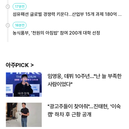
용해야
17분전
섬유패션 글로벌 경쟁력 키운다…산업부 15개 과제 180억 지
원
18분전
농식품부, '천원의 아침밥' 참여 200개 대학 선정
아주PICK >
임영웅, 데뷔 10주년…"난 늘 부족한
사람이었다"
"광고주들이 찾아줘"…진태현, '이숙
캠' 하차 후 근황 공개