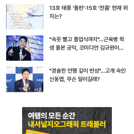
13호 태풍 '돌핀'·15호 '찬홈' 현재 위
치는?
"속옷 빨고 졸업식까지"…근육병 학
생 돌본 공익, 코미디언 김규원이었
다
"경솔한 언행 깊이 반성"…고개 숙인
신동엽, 무슨 일이길래?