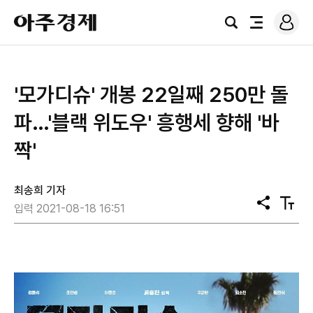
로
아
그
검
전
주
인
색
체
경
메
제
뉴
'모가디슈' 개봉 22일째 250만 돌
파…'블랙 위도우' 흥행세 향해 '바
짝'
최송희 기자
공
텍
입력 2021-08-18 16:51
유
스
트
크
기