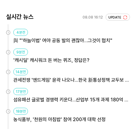
실시간 뉴스
08.08 16:12
UPDATE
4분전
與 "'하늘이법' 여야 공동 발의 괜찮아…그것이 협치"
9분전
'캐시딜' 캐시워크 돈 버는 퀴즈, 정답은?
14분전
관세전쟁 '엔드게임' 윤곽 나오나…한국 新통상정책 교두보 활
용해야
17분전
섬유패션 글로벌 경쟁력 키운다…산업부 15개 과제 180억 지
원
18분전
농식품부, '천원의 아침밥' 참여 200개 대학 선정