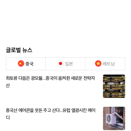
글로벌 뉴스
중국
일본
베트남
희토류 다음은 광모듈…중국이 움켜쥔 새로운 전략자
산
중국산 에어콘을 웃돈 주고 산다...유럽 열광시킨 메이
디