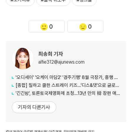
0
0
최송희 기자
alfie312@ajunews.com
'오디세이' '오케이 마담2' '경주기행' 8월 극장가, 흥행 바통 이어갈 신작은
[종합] 칠하고 쿨한 스트레이 키즈…'디스&댓'으로 글로벌 질주
'긴긴밤', 토론토국제영화제 초청…13년 만의 韓 장편 애니
기자의 다른기사
©'5개국어 글로벌 경제신문' 아주경제. 무단전재·재배포 금지