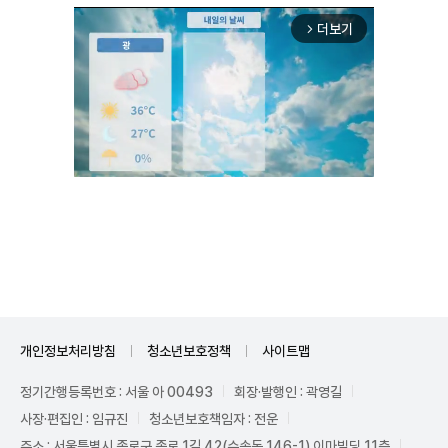
더보기
arrow_forward_ios
Unmute
개인정보처리방침
청소년보호정책
사이트맵
정기간행등록번호 : 서울 아 00493
회장·발행인 : 곽영길
사장·편집인 : 임규진
청소년보호책임자 : 전운
주소 : 서울특별시 종로구 종로 1길 42(수송동 146-1) 이마빌딩 11층