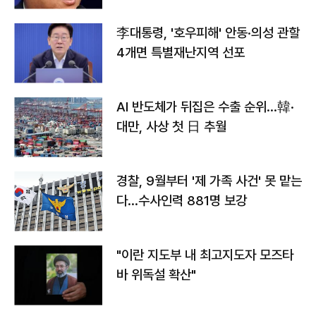
李대통령, '호우피해' 안동·의성 관할
4개면 특별재난지역 선포
AI 반도체가 뒤집은 수출 순위…韓·
대만, 사상 첫 日 추월
경찰, 9월부터 '제 가족 사건' 못 맡는
다…수사인력 881명 보강
"이란 지도부 내 최고지도자 모즈타
바 위독설 확산"