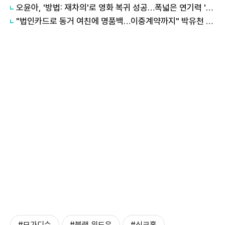
오윤아, '방법: 재차의'로 영화 복귀 성공…폭넓은 연기력 '눈길'
"법인카드로 동거 여친에 명품백…이중계약까지" 박유천 소속사 법적 분쟁 예고
#모가디슈
#블랙 위도우
#싱크홀