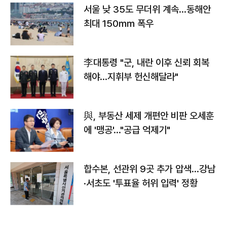
서울 낮 35도 무더위 계속…동해안
최대 150㎜ 폭우
李대통령 "군, 내란 이후 신뢰 회복
해야…지휘부 헌신해달라"
與, 부동산 세제 개편안 비판 오세훈
에 '맹공'…"공급 억제기"
합수본, 선관위 9곳 추가 압색…강남
·서초도 '투표율 허위 입력' 정황