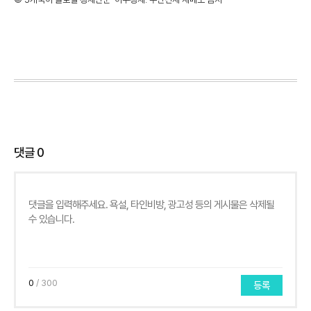
댓글
0
0
/ 300
등록