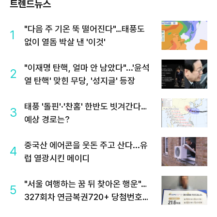
트렌드뉴스
"다음 주 기온 뚝 떨어진다"…태풍도
1
없이 열돔 박살 낸 '이것'
"이재명 탄핵, 얼마 안 남았다"...'윤석
2
열 탄핵' 맞힌 무당, '성지글' 등장
태풍 '돌핀'·'찬홈' 한반도 빗겨간다…
3
예상 경로는?
중국산 에어콘을 웃돈 주고 산다...유
4
럽 열광시킨 메이디
"서울 여행하는 꿈 뒤 찾아온 행운"…
5
327회차 연금복권720+ 당첨번호조
회 주목