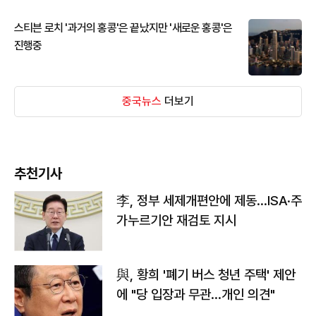
스티븐 로치 '과거의 홍콩'은 끝났지만 '새로운 홍콩'은
진행중
중국뉴스
더보기
추천기사
李, 정부 세제개편안에 제동…ISA·주
가누르기안 재검토 지시
與, 황희 '폐기 버스 청년 주택' 제안
에 "당 입장과 무관…개인 의견"