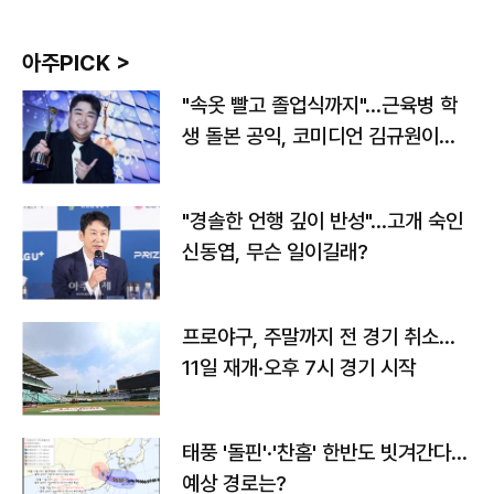
아주PICK >
"속옷 빨고 졸업식까지"…근육병 학
생 돌본 공익, 코미디언 김규원이었
다
"경솔한 언행 깊이 반성"…고개 숙인
신동엽, 무슨 일이길래?
프로야구, 주말까지 전 경기 취소…
11일 재개·오후 7시 경기 시작
태풍 '돌핀'·'찬홈' 한반도 빗겨간다…
예상 경로는?