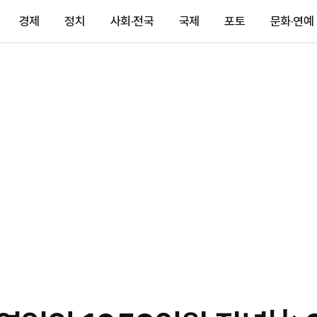
경제
정치
사회·전국
국제
포토
문화·연예