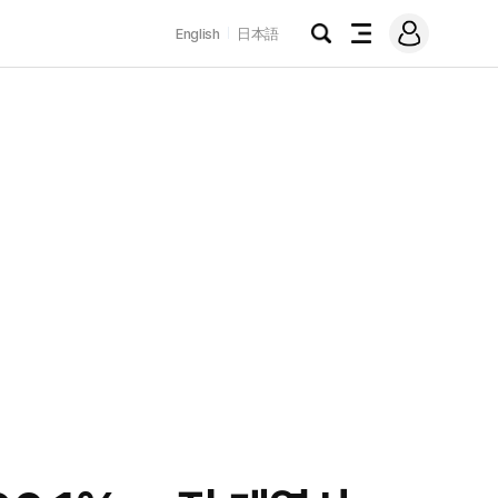
로
English
日本語
그
검
전
인
색
체
메
뉴