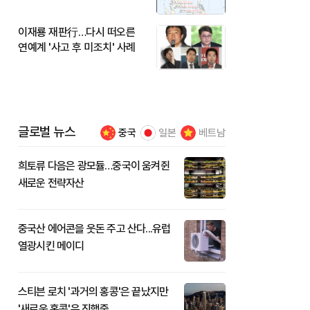
이재룡 재판行…다시 떠오른
연예계 '사고 후 미조치' 사례
글로벌 뉴스
중국
일본
베트남
희토류 다음은 광모듈…중국이 움켜쥔
새로운 전략자산
중국산 에어콘을 웃돈 주고 산다...유럽
열광시킨 메이디
스티븐 로치 '과거의 홍콩'은 끝났지만
'새로운 홍콩'은 진행중