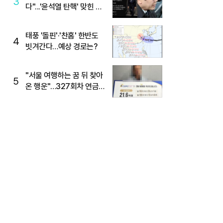
3
다"...'윤석열 탄핵' 맞힌 무
당, '성지글' 등장
태풍 '돌핀'·'찬홈' 한반도
4
빗겨간다…예상 경로는?
"서울 여행하는 꿈 뒤 찾아
5
온 행운"…327회차 연금
복권720+ 당첨번호조회
주목