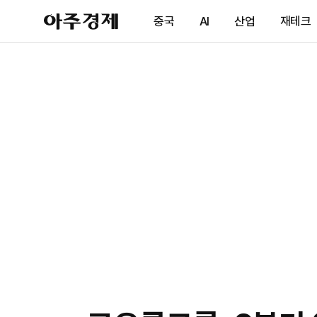
아
중국
AI
산업
재테크
주
경
제