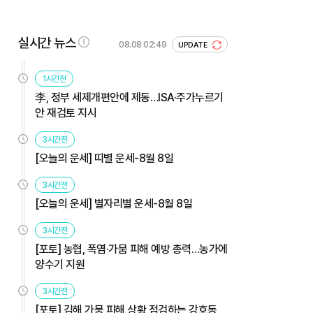
실시간 뉴스
08.08 02:49
UPDATE
1시간전
李, 정부 세제개편안에 제동…ISA·주가누르기
안 재검토 지시
3시간전
[오늘의 운세] 띠별 운세-8월 8일
3시간전
[오늘의 운세] 별자리별 운세-8월 8일
3시간전
[포토] 농협, 폭염·가뭄 피해 예방 총력…농가에
양수기 지원
3시간전
[포토] 김해 가뭄 피해 상황 점검하는 강호동