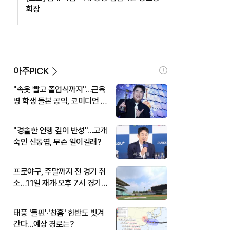
회장
아주PICK
"속옷 빨고 졸업식까지"…근육
병 학생 돌본 공익, 코미디언 김
규원이었다
"경솔한 언행 깊이 반성"…고개
숙인 신동엽, 무슨 일이길래?
프로야구, 주말까지 전 경기 취
소…11일 재개·오후 7시 경기
시작
태풍 '돌핀'·'찬홈' 한반도 빗겨
간다…예상 경로는?