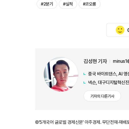
#2분기
#실적
#코오롱
김성현 기자
minus1
중국 바이트댄스, AI 영
넥슨, 대구디지털혁신진
기자의 다른기사
©'5개국어 글로벌 경제신문' 아주경제. 무단전재·재배