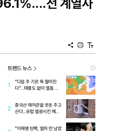
.1%....전 계열사
공
프
텍
유
린
스
트
트
크
기
트렌드 뉴스
"다음 주 기온 뚝 떨어진
1
다"…태풍도 없이 열돔 박
살 낸 '이것'
중국산 에어콘을 웃돈 주고
2
산다...유럽 열광시킨 메이
디
"이재명 탄핵, 얼마 안 남았