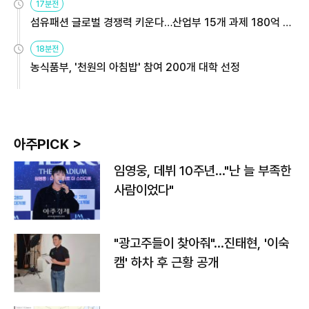
17분전
섬유패션 글로벌 경쟁력 키운다…산업부 15개 과제 180억 지
원
18분전
농식품부, '천원의 아침밥' 참여 200개 대학 선정
아주PICK >
임영웅, 데뷔 10주년…"난 늘 부족한
사람이었다"
"광고주들이 찾아줘"…진태현, '이숙
캠' 하차 후 근황 공개