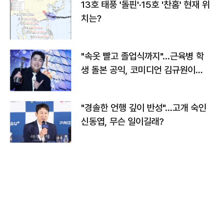
13호 태풍 '돌핀'·15호 '찬홈' 현재 위
치는?
"속옷 빨고 졸업식까지"…근육병 학
생 돌본 공익, 코미디언 김규원이었
다
"경솔한 언행 깊이 반성"…고개 숙인
신동엽, 무슨 일이길래?