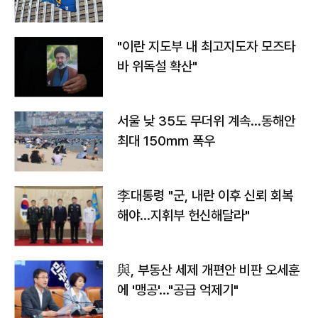
"이란 지도부 내 최고지도자 모즈타
바 위독설 확산"
서울 낮 35도 무더위 계속…동해안
최대 150㎜ 폭우
李대통령 "군, 내란 이후 신뢰 회복
해야…지휘부 헌신해달라"
與, 부동산 세제 개편안 비판 오세훈
에 '맹공'…"공급 억제기"