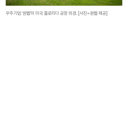
우주기업 '원웹'의 미국 플로리다 공장 외경. [사진=원웹 제공]