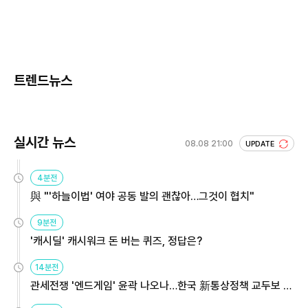
트렌드뉴스
실시간 뉴스
08.08 21:00
UPDATE
4분전
與 "'하늘이법' 여야 공동 발의 괜찮아…그것이 협치"
9분전
'캐시딜' 캐시워크 돈 버는 퀴즈, 정답은?
14분전
관세전쟁 '엔드게임' 윤곽 나오나…한국 新통상정책 교두보 활
용해야