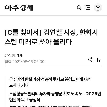
로
아
그
검
전
주
인
색
체
경
메
제
뉴
[C를 찾아서] 김연철 사장, 한화시
스템 미래로 쏘아 올리다
유진희 기자
공
텍
입력 2021-08-16 06:00
유
스
트
크
기
우주기업 원웹 가장 성공적 투자로 꼽혀... 미래사업
도약대 기대
도심항공모빌리티 투자와 동맹군 확보도 속도... 2025년
현실화 목표 긍정적