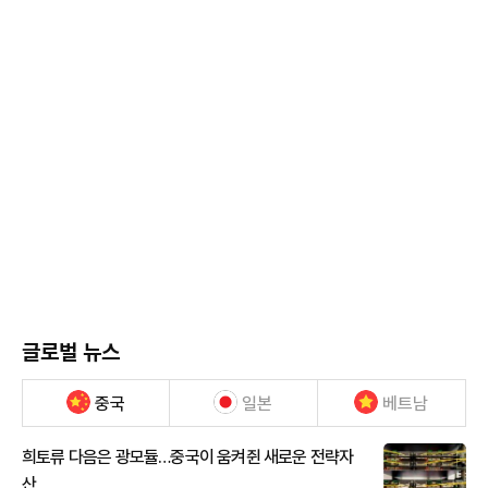
글로벌 뉴스
중국
일본
베트남
희토류 다음은 광모듈…중국이 움켜쥔 새로운 전략자
산