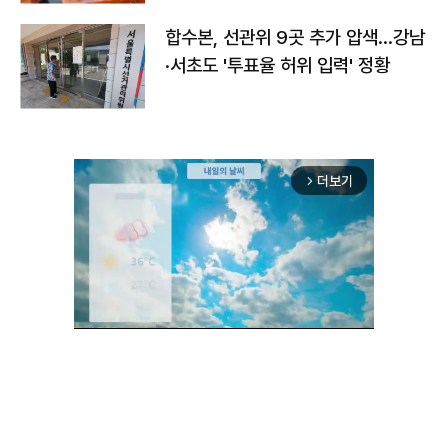
합수본, 선관위 9곳 추가 압색…강남
·서초도 '투표율 허위 입력' 정황
더보기
arrow_forward_ios
Unmute