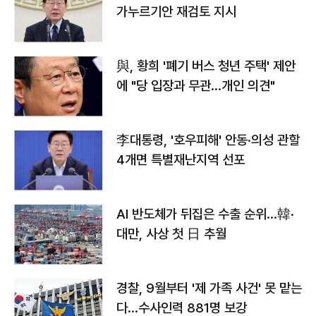
가누르기안 재검토 지시
與, 황희 '폐기 버스 청년 주택' 제안
에 "당 입장과 무관…개인 의견"
李대통령, '호우피해' 안동·의성 관할
4개면 특별재난지역 선포
AI 반도체가 뒤집은 수출 순위…韓·
대만, 사상 첫 日 추월
경찰, 9월부터 '제 가족 사건' 못 맡는
다…수사인력 881명 보강