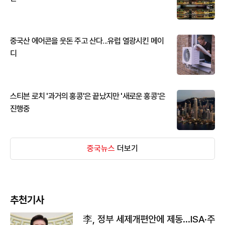
중국산 에어콘을 웃돈 주고 산다...유럽 열광시킨 메이
디
스티븐 로치 '과거의 홍콩'은 끝났지만 '새로운 홍콩'은
진행중
중국뉴스
더보기
추천기사
李, 정부 세제개편안에 제동…ISA·주