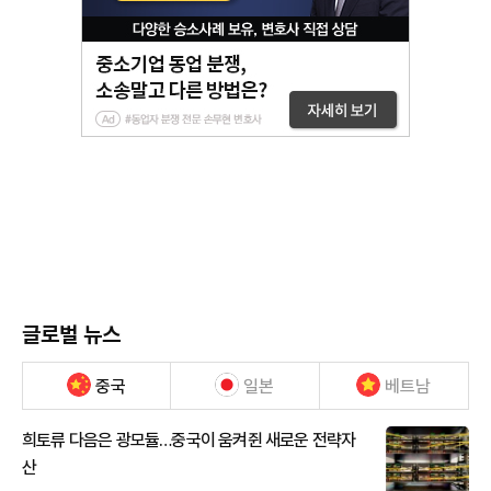
글로벌 뉴스
중국
일본
베트남
희토류 다음은 광모듈…중국이 움켜쥔 새로운 전략자
산