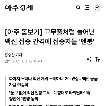
로
아
그
검
전
주
인
색
체
경
메
제
뉴
[아주 돋보기] 고무줄처럼 늘어난
백신 접종 간격에 접종자들 '멘붕'
홍승완 기자
공
텍
입력 2021-08-12 15:41
유
스
트
크
기
화이자·모더나 백신 예약 조회하니 2주 연장…백신 공급
차질 현실화
"통보 없이 백신 일정 교체…예정대로 바꿔달라" 靑
청원에 1만명 동의