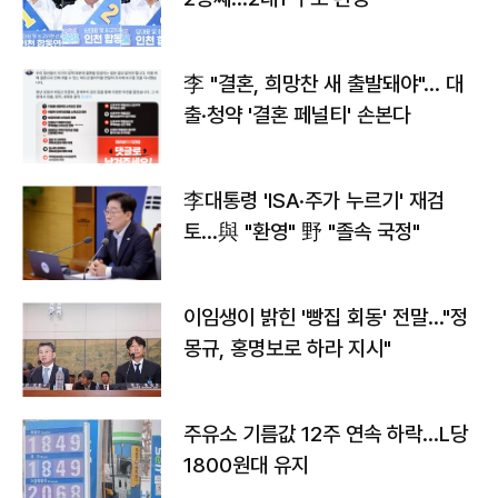
李 "결혼, 희망찬 새 출발돼야"… 대
출·청약 '결혼 페널티' 손본다
李대통령 'ISA·주가 누르기' 재검
토…與 "환영" 野 "졸속 국정"
이임생이 밝힌 '빵집 회동' 전말…"정
몽규, 홍명보로 하라 지시"
주유소 기름값 12주 연속 하락…L당
1800원대 유지