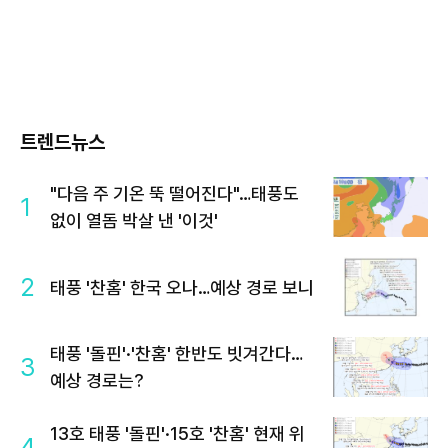
트렌드뉴스
"다음 주 기온 뚝 떨어진다"…태풍도
1
없이 열돔 박살 낸 '이것'
2
태풍 '찬홈' 한국 오나…예상 경로 보니
태풍 '돌핀'·'찬홈' 한반도 빗겨간다…
3
예상 경로는?
13호 태풍 '돌핀'·15호 '찬홈' 현재 위
4