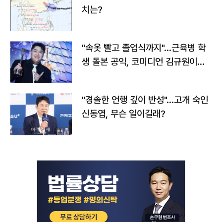
치는?
"속옷 빨고 졸업식까지"…근육병 학
생 돌본 공익, 코미디언 김규원이었
다
"경솔한 언행 깊이 반성"…고개 숙인
신동엽, 무슨 일이길래?