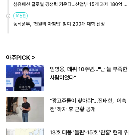
섬유패션 글로벌 경쟁력 키운다…산업부 15개 과제 180억 지
원
18분전
농식품부, '천원의 아침밥' 참여 200개 대학 선정
아주PICK >
임영웅, 데뷔 10주년…"난 늘 부족한
사람이었다"
"광고주들이 찾아줘"…진태현, '이숙
캠' 하차 후 근황 공개
13호 태풍 '돌핀'·15호 '찬홈' 현재 위