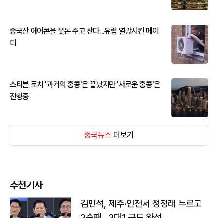
중국산 에어콘을 웃돈 주고 산다...유럽 열광시킨 메이
디
스티븐 로치 '과거의 홍콩'은 끝났지만 '새로운 홍콩'은
진행중
중국뉴스
더보기
추천기사
김민석, 제주·인천서 정청래 누르고
2승째…2대1 구도 완성