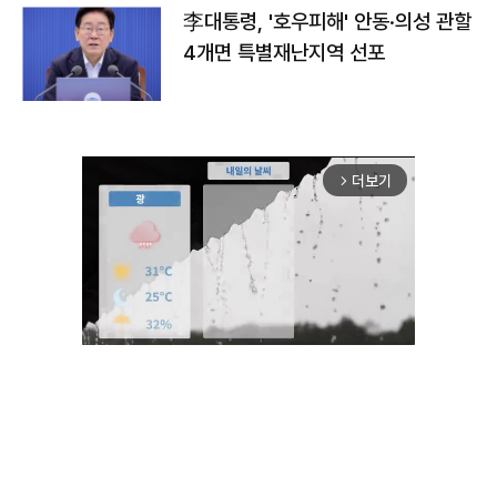
李대통령, '호우피해' 안동·의성 관할
4개면 특별재난지역 선포
더보기
arrow_forward_ios
Unmute