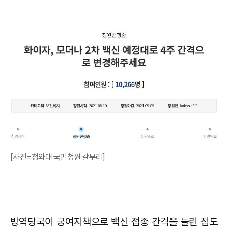
[사진=청와대 국민청원 갈무리]
방역당국이 궁여지책으로 백신 접종 간격을 늘린 점도