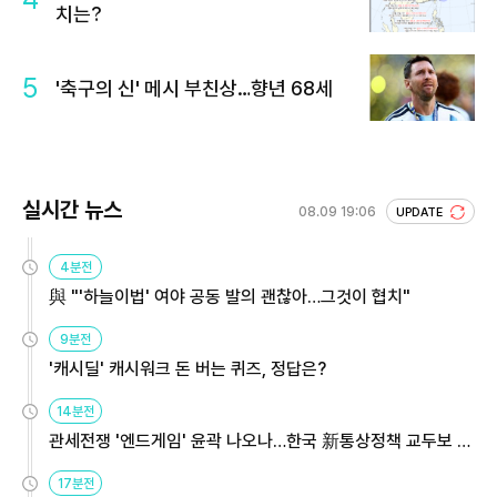
치는?
5
'축구의 신' 메시 부친상…향년 68세
실시간 뉴스
08.09 19:06
UPDATE
4분전
與 "'하늘이법' 여야 공동 발의 괜찮아…그것이 협치"
9분전
'캐시딜' 캐시워크 돈 버는 퀴즈, 정답은?
14분전
관세전쟁 '엔드게임' 윤곽 나오나…한국 新통상정책 교두보 활
용해야
17분전