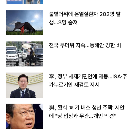
불볕더위에 온열질환자 202명 발
생…3명 숨져
전국 무더위 지속…동해안 강한 비
李, 정부 세제개편안에 제동…ISA·주
가누르기안 재검토 지시
與, 황희 '폐기 버스 청년 주택' 제안
에 "당 입장과 무관…개인 의견"