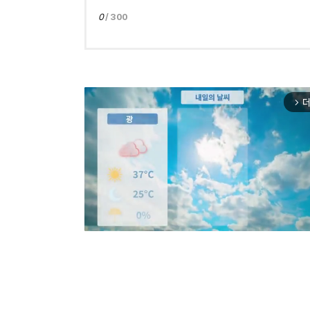
0
/ 300
더
arrow_forward_ios
Mut