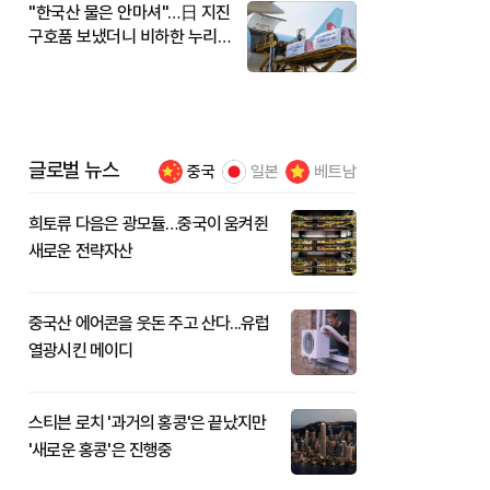
"한국산 물은 안마셔"…日 지진
구호품 보냈더니 비하한 누리
꾼
글로벌 뉴스
중국
일본
베트남
희토류 다음은 광모듈…중국이 움켜쥔
새로운 전략자산
중국산 에어콘을 웃돈 주고 산다...유럽
열광시킨 메이디
스티븐 로치 '과거의 홍콩'은 끝났지만
'새로운 홍콩'은 진행중