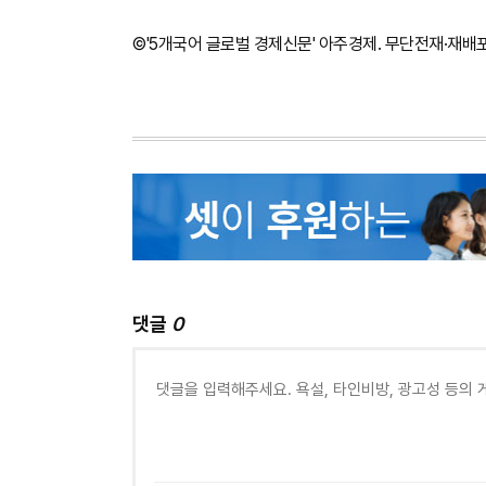
©'5개국어 글로벌 경제신문' 아주경제. 무단전재·재배
댓글
0