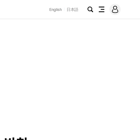
로
English
日本語
그
검
전
인
색
체
메
뉴