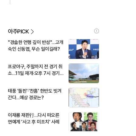
아주PICK
"경솔한 언행 깊이 반성"…고개
숙인 신동엽, 무슨 일이길래?
프로야구, 주말까지 전 경기 취
소…11일 재개·오후 7시 경기
시작
태풍 '돌핀'·'찬홈' 한반도 빗겨
간다…예상 경로는?
이재룡 재판行…다시 떠오른
연예계 '사고 후 미조치' 사례