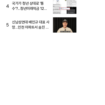
주목
국가가 청년 상대로 '통
4
수'?...청년미래적금 12%
준다더니 "응, 오류야"
신남성연대 배인규 대표 사
5
망…인천 아파트서 숨진 채
발견