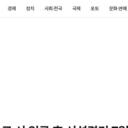
경제
정치
사회·전국
국제
포토
문화·연예