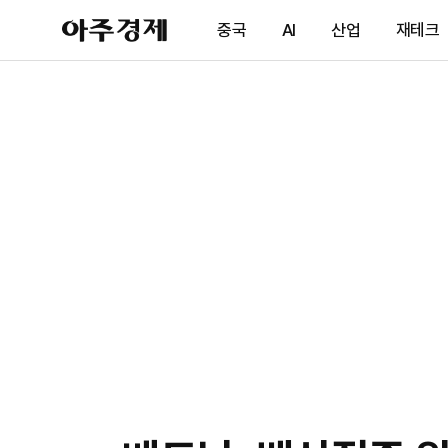
아
중국
AI
산업
재테크
주
경
제