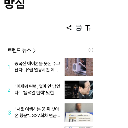
일 방침
공
프
텍
유
린
스
트
트
크
기
트렌드 뉴스
중국산 에어콘을 웃돈 주고
1
산다...유럽 열광시킨 메이
디
"이재명 탄핵, 얼마 안 남았
2
다"...'윤석열 탄핵' 맞힌 무
당, '성지글' 등장
"서울 여행하는 꿈 뒤 찾아
3
온 행운"…327회차 연금
복권720+ 당첨번호조회