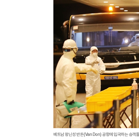
베트남 꽝닌성 반돈(Van Don) 공항에 입국하는 승객