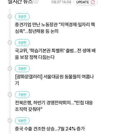
실시간 뉴스
08.07 14:04
UPDATE
5분전
중견기업 만난 노동장관 "지역경제·일자리 핵
심축"…청년채용 등 논의
5분전
국교위, '학습기본권 특별위' 출범…전 생애 배
움 보장 정책 다듬는다
5분전
[광화문갤러리] 서울대공원 동물들의 여름나
기
7분전
전북은행, 하반기 경영전략회의…"민첩 대응
조직력 갖춰야"
9분전
중국 수출 견조한 상승...7월 24% 증가