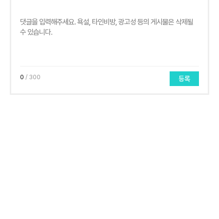
0
/ 300
등록