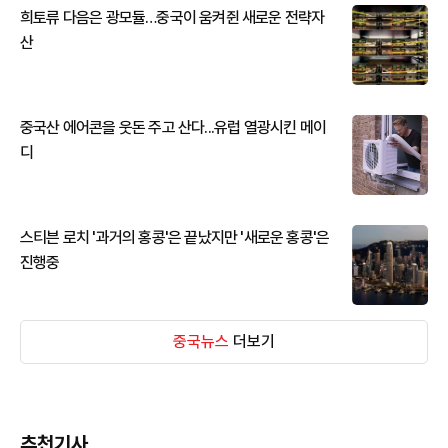
희토류 다음은 광모듈…중국이 움켜쥔 새로운 전략자
산
중국산 에어콘을 웃돈 주고 산다...유럽 열광시킨 메이
디
스티븐 로치 '과거의 홍콩'은 끝났지만 '새로운 홍콩'은
진행중
중국뉴스
더보기
추천기사