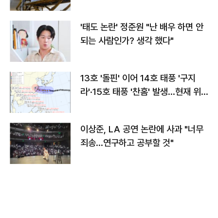
'태도 논란' 정준원 "난 배우 하면 안
되는 사람인가? 생각 했다"
13호 '돌핀' 이어 14호 태풍 '구지
라'·15호 태풍 '찬홈' 발생…현재 위
치와 이동경로는?
이상준, LA 공연 논란에 사과 "너무
죄송…연구하고 공부할 것"