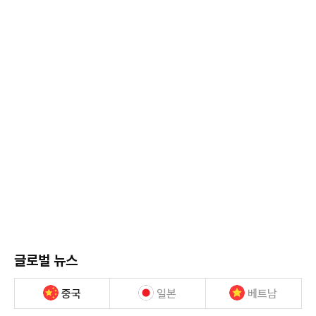
글로벌 뉴스
중국
일본
베트남