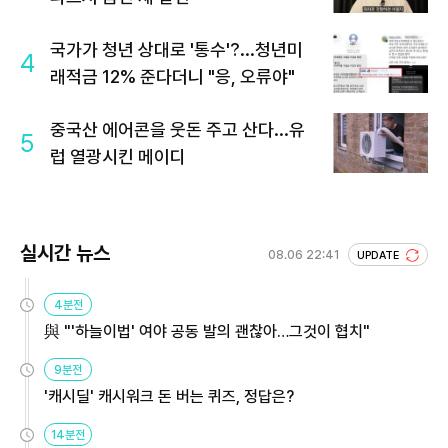
국가가 청년 상대로 '통수'?...청년미
4
래적금 12% 준다더니 "응, 오류야"
중국산 에어콘을 웃돈 주고 산다...유
5
럽 열광시킨 메이디
실시간 뉴스
08.06 22:41
UPDATE
4분전
與 "'하늘이법' 여야 공동 발의 괜찮아…그것이 협치"
9분전
'캐시딜' 캐시워크 돈 버는 퀴즈, 정답은?
14분전