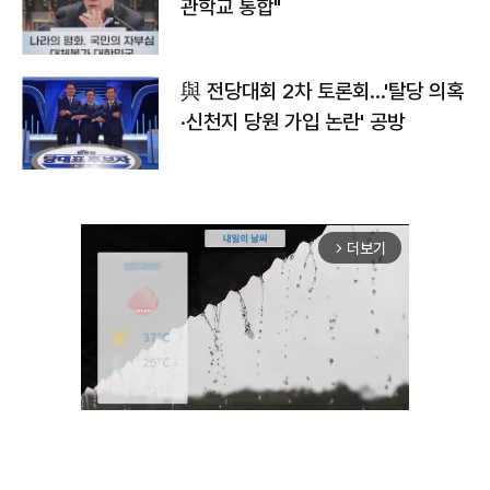
관학교 통합"
與 전당대회 2차 토론회…'탈당 의혹
·신천지 당원 가입 논란' 공방
더보기
arrow_forward_ios
Unmute