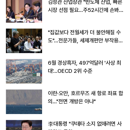
김정관 산업장관 "반도체 산업, 빠른
시장 선점 필요…주52시간제 손봐
야"
"집값보다 전월세가 더 불안해질 수
도"…전문가들, 세제개편안 부작용
우려
6월 경상흑자, 497억달러 '사상 최
대'…OECD 2위 수준
이란·오만, 호르무즈 새 항로 좌표 합
의…"전면 개방은 아냐"
李대통령 "쿠데타 소지 없애려면 사