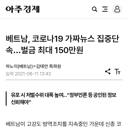
로
아
그
검
전
주
인
색
체
경
메
제
뉴
​베트남, 코로나19 가짜뉴스 집중단
속...벌금 최대 150만원
하노이(베트남)=김태언 특파원
공
텍
입력 2021-08-11 13:43
유
스
트
크
기
유포 시 처벌수위 대폭 높여...“정부언론 등 공인된 정보
신뢰해야”
베트남이 고강도 방역조치를 지속중인 가운데 신종 코