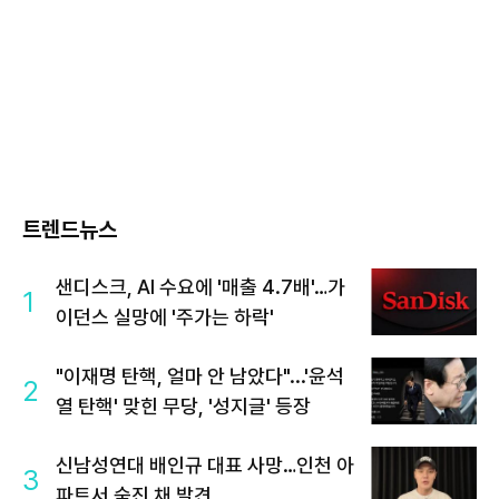
트렌드뉴스
샌디스크, AI 수요에 '매출 4.7배'…가
1
이던스 실망에 '주가는 하락'
"이재명 탄핵, 얼마 안 남았다"...'윤석
2
열 탄핵' 맞힌 무당, '성지글' 등장
신남성연대 배인규 대표 사망…인천 아
3
파트서 숨진 채 발견