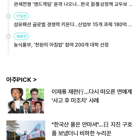
관세전쟁 '엔드게임' 윤곽 나오나…한국 新통상정책 교두보 활
용해야
17분전
섬유패션 글로벌 경쟁력 키운다…산업부 15개 과제 180억 지
원
18분전
농식품부, '천원의 아침밥' 참여 200개 대학 선정
아주PICK >
이재룡 재판行…다시 떠오른 연예계
'사고 후 미조치' 사례
"한국산 물은 안마셔"…日 지진 구호
품 보냈더니 비하한 누리꾼