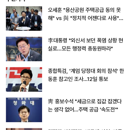
오세훈 "용산공원 주택공급 동의 못
해" vs 與 "정치적 어젠다로 사용"
맞불
李대통령 "외신서 보던 폭염 상황 현
실로…모든 행정력 총동원하라"
종합특검, '계엄 당정대 회의 참석' 한
동훈 참고인 조사...12일 통보
靑 홍보수석 "세금으로 집값 잡겠다
는 생각 없어…주택 공급 '속도전'"