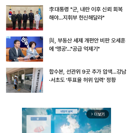
李대통령 "군, 내란 이후 신뢰 회복
해야…지휘부 헌신해달라"
與, 부동산 세제 개편안 비판 오세훈
에 '맹공'…"공급 억제기"
합수본, 선관위 9곳 추가 압색…강남
·서초도 '투표율 허위 입력' 정황
더보기
arrow_forward_ios