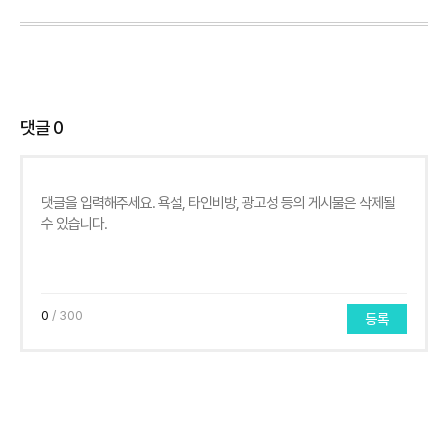
댓글
0
0
/ 300
등록