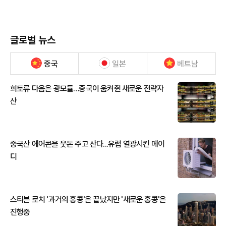
글로벌 뉴스
중국
일본
베트남
희토류 다음은 광모듈…중국이 움켜쥔 새로운 전략자
산
중국산 에어콘을 웃돈 주고 산다...유럽 열광시킨 메이
디
스티븐 로치 '과거의 홍콩'은 끝났지만 '새로운 홍콩'은
진행중