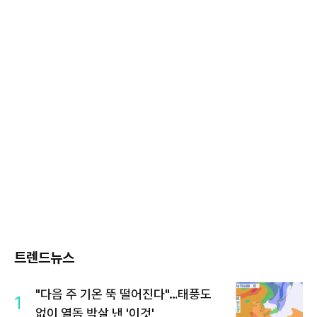
트렌드뉴스
"다음 주 기온 뚝 떨어진다"…태풍도
1
없이 열돔 박살 낸 '이것'