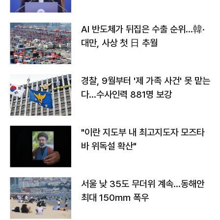
AI 반도체가 뒤집은 수출 순위…韓·
대만, 사상 첫 日 추월
경찰, 9월부터 '제 가족 사건' 못 맡는
다…수사인력 881명 보강
"이란 지도부 내 최고지도자 모즈타
바 위독설 확산"
서울 낮 35도 무더위 계속…동해안
최대 150㎜ 폭우