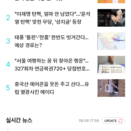
"이재명 탄핵, 얼마 안 남았다"...'윤석
2
열 탄핵' 맞힌 무당, '성지글' 등장
태풍 '돌핀'·'찬홈' 한반도 빗겨간다…
3
예상 경로는?
"서울 여행하는 꿈 뒤 찾아온 행운"…
4
327회차 연금복권720+ 당첨번호조
회 주목
중국산 에어콘을 웃돈 주고 산다...유
5
럽 열광시킨 메이디
실시간 뉴스
08.08 17:56
UPDATE