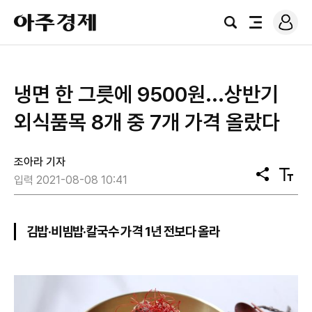
로
아
그
검
전
주
인
색
체
경
메
제
뉴
냉면 한 그릇에 9500원...상반기
외식품목 8개 중 7개 가격 올랐다
조아라 기자
공
텍
입력 2021-08-08 10:41
유
스
트
크
기
김밥·비빔밥·칼국수 가격 1년 전보다 올라