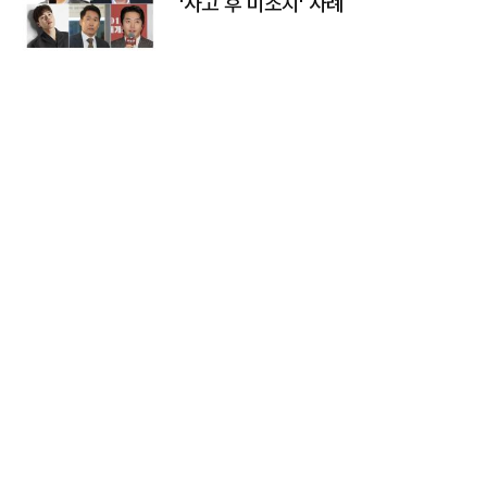
'사고 후 미조치' 사례