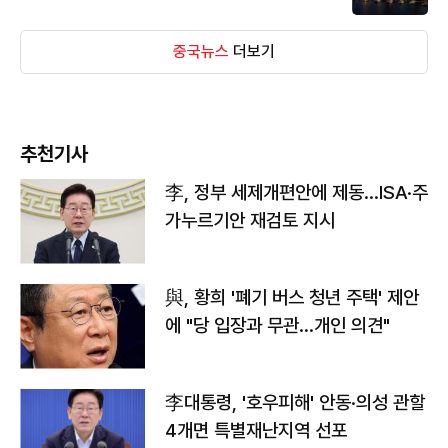
중국뉴스
더보기
추천기사
李, 정부 세제개편안에 제동…ISA·주
가누르기안 재검토 지시
與, 황희 '폐기 버스 청년 주택' 제안
에 "당 입장과 무관…개인 의견"
李대통령, '호우피해' 안동·의성 관할
4개면 특별재난지역 선포