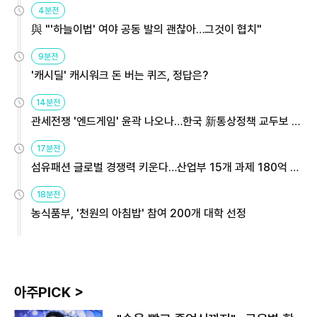
4분전
與 "'하늘이법' 여야 공동 발의 괜찮아…그것이 협치"
9분전
'캐시딜' 캐시워크 돈 버는 퀴즈, 정답은?
14분전
관세전쟁 '엔드게임' 윤곽 나오나…한국 新통상정책 교두보 활
용해야
17분전
섬유패션 글로벌 경쟁력 키운다…산업부 15개 과제 180억 지
원
18분전
농식품부, '천원의 아침밥' 참여 200개 대학 선정
아주PICK >