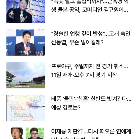
"속옷 빨고 졸업식까지"…근육병 학
생 돌본 공익, 코미디언 김규원이었
다
"경솔한 언행 깊이 반성"…고개 숙인
신동엽, 무슨 일이길래?
프로야구, 주말까지 전 경기 취소…
11일 재개·오후 7시 경기 시작
태풍 '돌핀'·'찬홈' 한반도 빗겨간다…
예상 경로는?
이재룡 재판行…다시 떠오른 연예계