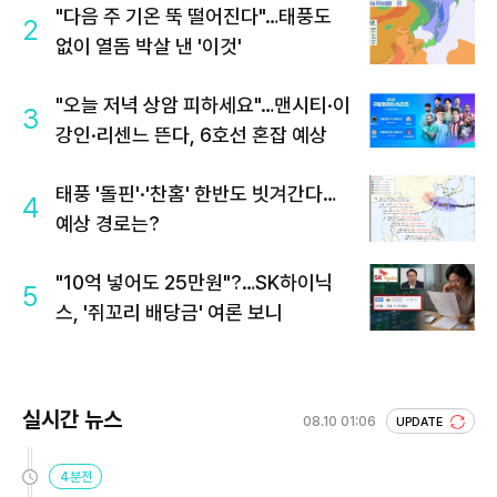
"다음 주 기온 뚝 떨어진다"…태풍도
2
없이 열돔 박살 낸 '이것'
"오늘 저녁 상암 피하세요"…맨시티·이
3
강인·리센느 뜬다, 6호선 혼잡 예상
태풍 '돌핀'·'찬홈' 한반도 빗겨간다…
4
예상 경로는?
"10억 넣어도 25만원"?…SK하이닉
5
스, '쥐꼬리 배당금' 여론 보니
실시간 뉴스
08.10 01:06
UPDATE
4분전