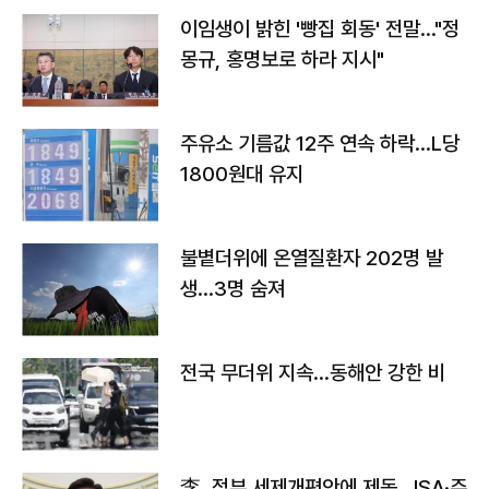
이임생이 밝힌 '빵집 회동' 전말…"정
몽규, 홍명보로 하라 지시"
주유소 기름값 12주 연속 하락…L당
1800원대 유지
불볕더위에 온열질환자 202명 발
생…3명 숨져
전국 무더위 지속…동해안 강한 비
李, 정부 세제개편안에 제동…ISA·주