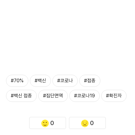
#70%
#백신
#코로나
#접종
#백신 접종
#집단면역
#코로나19
#확진자
0
0