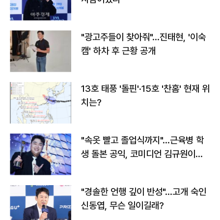
"광고주들이 찾아줘"…진태현, '이숙
캠' 하차 후 근황 공개
13호 태풍 '돌핀'·15호 '찬홈' 현재 위
치는?
"속옷 빨고 졸업식까지"…근육병 학
생 돌본 공익, 코미디언 김규원이었
다
"경솔한 언행 깊이 반성"…고개 숙인
신동엽, 무슨 일이길래?