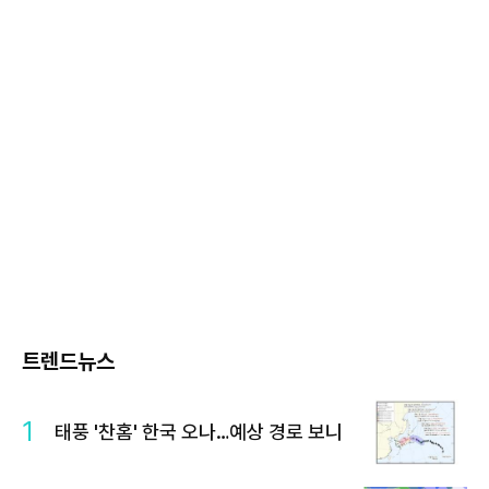
트렌드뉴스
1
태풍 '찬홈' 한국 오나…예상 경로 보니