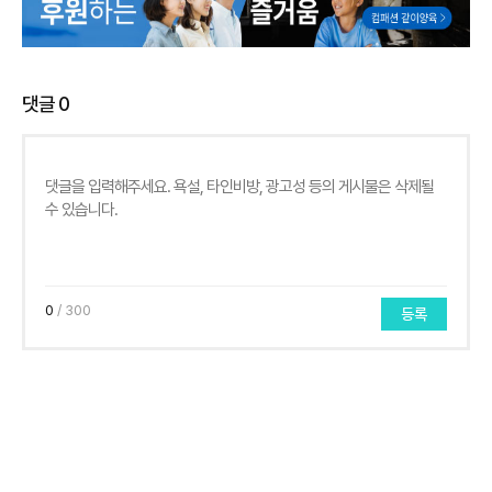
댓글
0
0
/ 300
등록