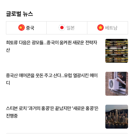
글로벌 뉴스
중국
일본
베트남
희토류 다음은 광모듈…중국이 움켜쥔 새로운 전략자
산
중국산 에어콘을 웃돈 주고 산다...유럽 열광시킨 메이
디
스티븐 로치 '과거의 홍콩'은 끝났지만 '새로운 홍콩'은
진행중