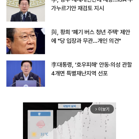
가누르기안 재검토 지시
與, 황희 '폐기 버스 청년 주택' 제안
에 "당 입장과 무관…개인 의견"
李대통령, '호우피해' 안동·의성 관할
4개면 특별재난지역 선포
더보기
arrow_forward_ios