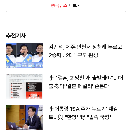
중국뉴스
더보기
추천기사
김민석, 제주·인천서 정청래 누르고
2승째…2대1 구도 완성
李 "결혼, 희망찬 새 출발돼야"… 대
출·청약 '결혼 페널티' 손본다
李대통령 'ISA·주가 누르기' 재검
토…與 "환영" 野 "졸속 국정"