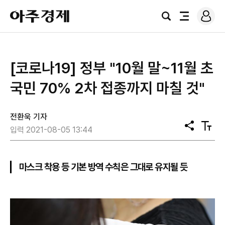
로
아
그
검
전
주
인
색
체
경
메
제
뉴
​[코로나19] 정부 "10월 말~11월 초
국민 70% 2차 접종까지 마칠 것"
전환욱 기자
공
텍
입력 2021-08-05 13:44
유
스
트
크
기
마스크 착용 등 기본 방역 수칙은 그대로 유지될 듯