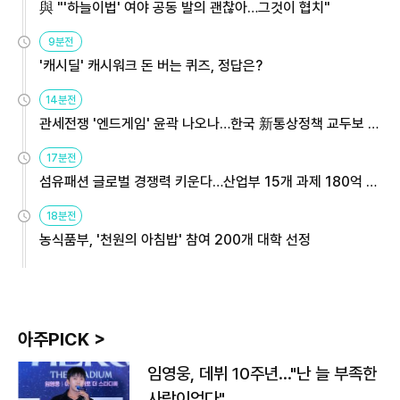
與 "'하늘이법' 여야 공동 발의 괜찮아…그것이 협치"
9분전
'캐시딜' 캐시워크 돈 버는 퀴즈, 정답은?
14분전
관세전쟁 '엔드게임' 윤곽 나오나…한국 新통상정책 교두보 활
용해야
17분전
섬유패션 글로벌 경쟁력 키운다…산업부 15개 과제 180억 지
원
18분전
농식품부, '천원의 아침밥' 참여 200개 대학 선정
아주PICK >
임영웅, 데뷔 10주년…"난 늘 부족한
사람이었다"