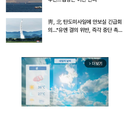
靑, 北 탄도미사일에 안보실 긴급회
의…"유엔 결의 위반, 즉각 중단 촉
구"
더보기
arrow_forward_ios
Mute