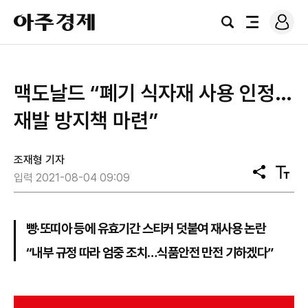
로
아
그
검
전
주
인
색
체
경
메
제
뉴
​맥도날드 “폐기 식자재 사용 인정…
재발 방지책 마련”
조재형 기자
공
텍
입력 2021-08-04 09:09
유
스
트
크
기
빵·또띠아 등에 유효기간 스티커 덧붙여 재사용 논란
“내부 규정 따라 엄중 조치…식품안전 만전 기하겠다”