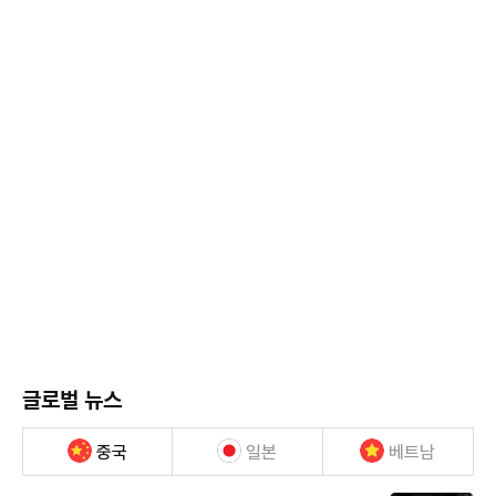
글로벌 뉴스
중국
일본
베트남