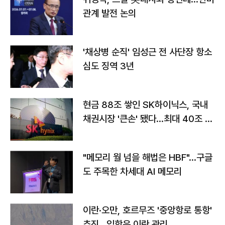
관계 발전 논의
'채상병 순직' 임성근 전 사단장 항소
심도 징역 3년
현금 88조 쌓인 SK하이닉스, 국내
채권시장 '큰손' 됐다…최대 40조 투
자
"메모리 월 넘을 해법은 HBF"…구글
도 주목한 차세대 AI 메모리
이란·오만, 호르무즈 '중앙항로 통항'
추진…입항은 이란 관리