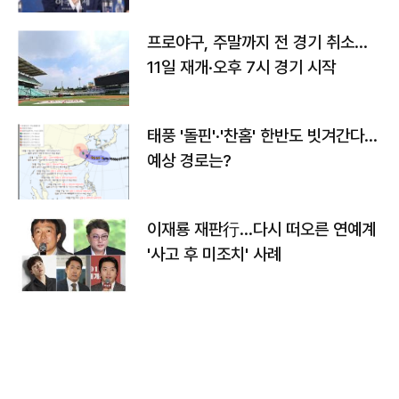
프로야구, 주말까지 전 경기 취소…
11일 재개·오후 7시 경기 시작
태풍 '돌핀'·'찬홈' 한반도 빗겨간다…
예상 경로는?
이재룡 재판行…다시 떠오른 연예계
'사고 후 미조치' 사례