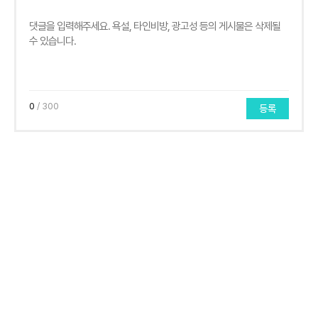
0
/ 300
등록