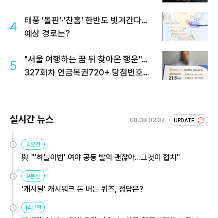
태풍 '돌핀'·'찬홈' 한반도 빗겨간다…
4
예상 경로는?
"서울 여행하는 꿈 뒤 찾아온 행운"…
5
327회차 연금복권720+ 당첨번호조
회 주목
실시간 뉴스
08.08 02:37
UPDATE
4분전
與 "'하늘이법' 여야 공동 발의 괜찮아…그것이 협치"
9분전
'캐시딜' 캐시워크 돈 버는 퀴즈, 정답은?
14분전