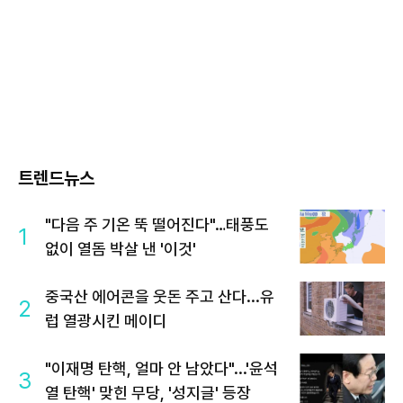
트렌드뉴스
"다음 주 기온 뚝 떨어진다"…태풍도
1
없이 열돔 박살 낸 '이것'
중국산 에어콘을 웃돈 주고 산다...유
2
럽 열광시킨 메이디
"이재명 탄핵, 얼마 안 남았다"...'윤석
3
열 탄핵' 맞힌 무당, '성지글' 등장