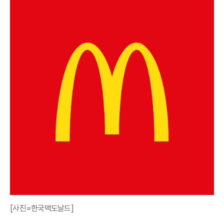
[사진=한국맥도날드]