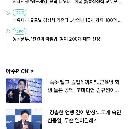
관세전쟁 '엔드게임' 윤곽 나오나…한국 新통상정책 교두보 활
용해야
17분전
섬유패션 글로벌 경쟁력 키운다…산업부 15개 과제 180억 지
원
18분전
농식품부, '천원의 아침밥' 참여 200개 대학 선정
아주PICK >
"속옷 빨고 졸업식까지"…근육병 학
생 돌본 공익, 코미디언 김규원이었
다
"경솔한 언행 깊이 반성"…고개 숙인
신동엽, 무슨 일이길래?