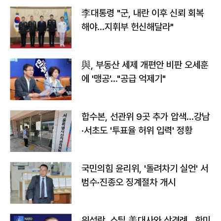
李대통령 "군, 내란 이후 신뢰 회복
해야…지휘부 헌신해달라"
與, 부동산 세제 개편안 비판 오세훈
에 '맹공'…"공급 억제기"
합수본, 선관위 9곳 추가 압색…강남
·서초도 '투표율 허위 입력' 정황
국민의힘 윤리위, '돌려차기 실언' 서
범수·진종오 징계절차 개시
위성락, 스틸 美대사와 상견례…한미