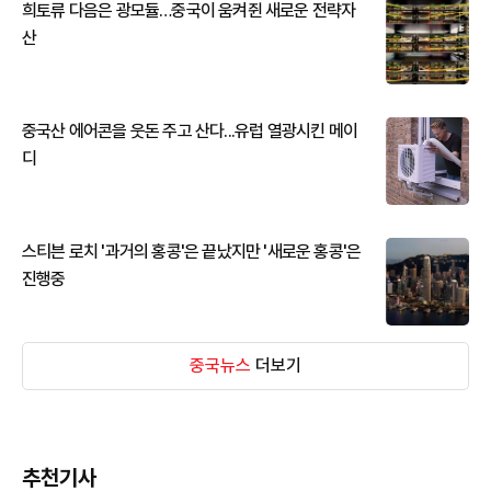
희토류 다음은 광모듈…중국이 움켜쥔 새로운 전략자
산
중국산 에어콘을 웃돈 주고 산다...유럽 열광시킨 메이
디
스티븐 로치 '과거의 홍콩'은 끝났지만 '새로운 홍콩'은
진행중
중국뉴스
더보기
추천기사