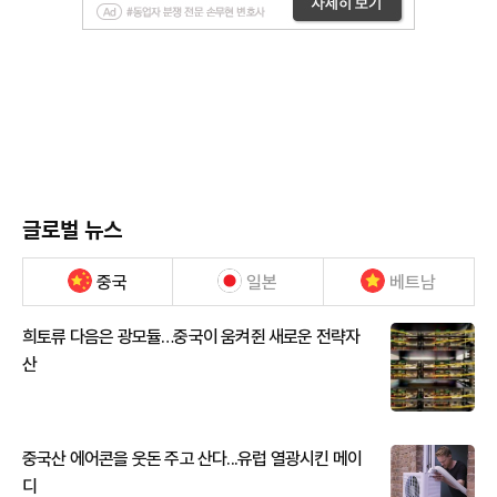
글로벌 뉴스
중국
일본
베트남
희토류 다음은 광모듈…중국이 움켜쥔 새로운 전략자
산
중국산 에어콘을 웃돈 주고 산다...유럽 열광시킨 메이
디