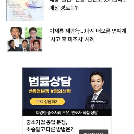
예상 경로는?
이재룡 재판行…다시 떠오른 연예계
'사고 후 미조치' 사례