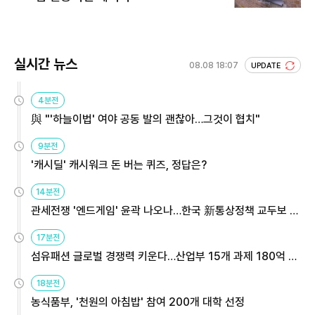
실시간 뉴스
08.08 18:07
UPDATE
4분전
與 "'하늘이법' 여야 공동 발의 괜찮아…그것이 협치"
9분전
'캐시딜' 캐시워크 돈 버는 퀴즈, 정답은?
14분전
관세전쟁 '엔드게임' 윤곽 나오나…한국 新통상정책 교두보 활
용해야
17분전
섬유패션 글로벌 경쟁력 키운다…산업부 15개 과제 180억 지
원
18분전
농식품부, '천원의 아침밥' 참여 200개 대학 선정