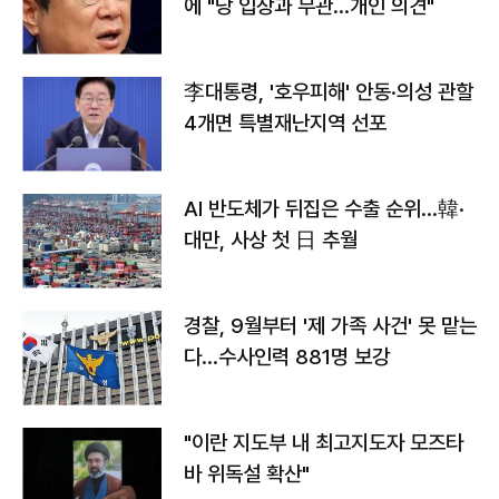
에 "당 입장과 무관…개인 의견"
李대통령, '호우피해' 안동·의성 관할
4개면 특별재난지역 선포
AI 반도체가 뒤집은 수출 순위…韓·
대만, 사상 첫 日 추월
경찰, 9월부터 '제 가족 사건' 못 맡는
다…수사인력 881명 보강
"이란 지도부 내 최고지도자 모즈타
바 위독설 확산"