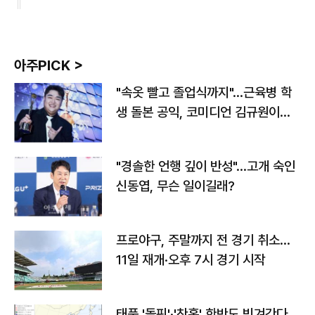
아주PICK >
"속옷 빨고 졸업식까지"…근육병 학
생 돌본 공익, 코미디언 김규원이었
다
"경솔한 언행 깊이 반성"…고개 숙인
신동엽, 무슨 일이길래?
프로야구, 주말까지 전 경기 취소…
11일 재개·오후 7시 경기 시작
태풍 '돌핀'·'찬홈' 한반도 빗겨간다…