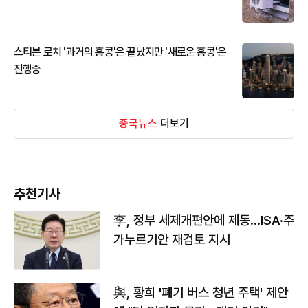
스티븐 로치 '과거의 홍콩'은 끝났지만 '새로운 홍콩'은
진행중
중국뉴스
더보기
추천기사
李, 정부 세제개편안에 제동…ISA·주
가누르기안 재검토 지시
與, 황희 '폐기 버스 청년 주택' 제안