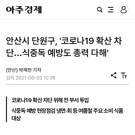
로
아
그
검
전
주
인
색
체
경
메
제
뉴
안산시 단원구, '코로나19 확산 차
단...식중독 예방도 총력 다해'
(안산) 박재천 기자
공
텍
입력 2021-08-03 10:38
유
스
트
크
기
코로나19 확산 차단 위해 전 부서 투입
식중독 예방 현장점검 냉면·회 등 여름철 주요 소비 식품
대상