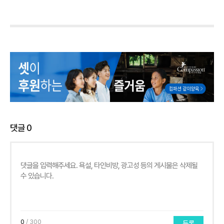
댓글
0
0
/ 300
등록