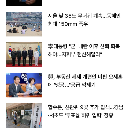
서울 낮 35도 무더위 계속…동해안
최대 150㎜ 폭우
李대통령 "군, 내란 이후 신뢰 회복
해야…지휘부 헌신해달라"
與, 부동산 세제 개편안 비판 오세훈
에 '맹공'…"공급 억제기"
합수본, 선관위 9곳 추가 압색…강남
·서초도 '투표율 허위 입력' 정황