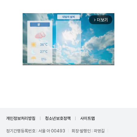
더보기
arrow_forward_ios
Unmute
개인정보처리방침
청소년보호정책
사이트맵
정기간행등록번호 : 서울 아 00493
회장·발행인 : 곽영길