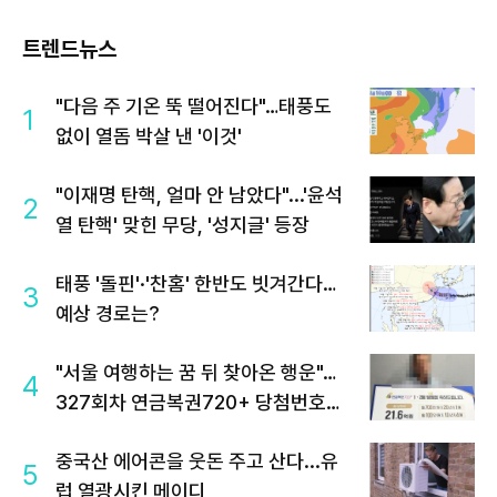
트렌드뉴스
"다음 주 기온 뚝 떨어진다"…태풍도
1
없이 열돔 박살 낸 '이것'
"이재명 탄핵, 얼마 안 남았다"...'윤석
2
열 탄핵' 맞힌 무당, '성지글' 등장
태풍 '돌핀'·'찬홈' 한반도 빗겨간다…
3
예상 경로는?
"서울 여행하는 꿈 뒤 찾아온 행운"…
4
327회차 연금복권720+ 당첨번호조
회 주목
중국산 에어콘을 웃돈 주고 산다...유
5
럽 열광시킨 메이디