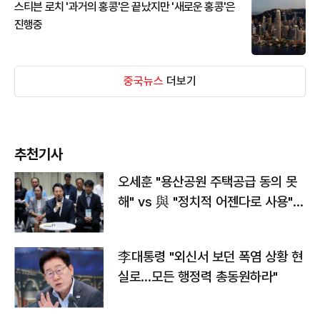
스티븐 로치 '과거의 홍콩'은 끝났지만 '새로운 홍콩'은
진행중
중국뉴스
더보기
추천기사
오세훈 "용산공원 주택공급 동의 못
해" vs 與 "정치적 어젠다로 사용"
맞불
李대통령 "외신서 보던 폭염 상황 현
실로…모든 행정력 총동원하라"