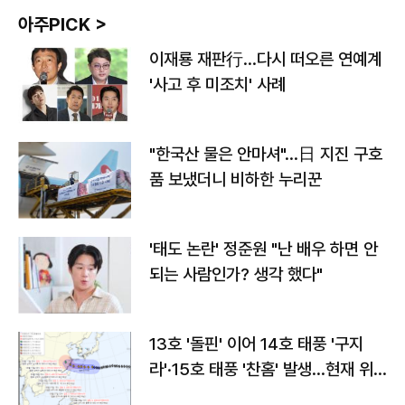
아주PICK >
이재룡 재판行…다시 떠오른 연예계
'사고 후 미조치' 사례
"한국산 물은 안마셔"…日 지진 구호
품 보냈더니 비하한 누리꾼
'태도 논란' 정준원 "난 배우 하면 안
되는 사람인가? 생각 했다"
13호 '돌핀' 이어 14호 태풍 '구지
라'·15호 태풍 '찬홈' 발생…현재 위
치와 이동경로는?