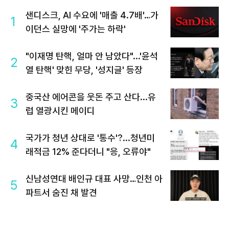
샌디스크, AI 수요에 '매출 4.7배'…가
1
이던스 실망에 '주가는 하락'
"이재명 탄핵, 얼마 안 남았다"...'윤석
2
열 탄핵' 맞힌 무당, '성지글' 등장
중국산 에어콘을 웃돈 주고 산다...유
3
럽 열광시킨 메이디
국가가 청년 상대로 '통수'?...청년미
4
래적금 12% 준다더니 "응, 오류야"
신남성연대 배인규 대표 사망…인천 아
5
파트서 숨진 채 발견