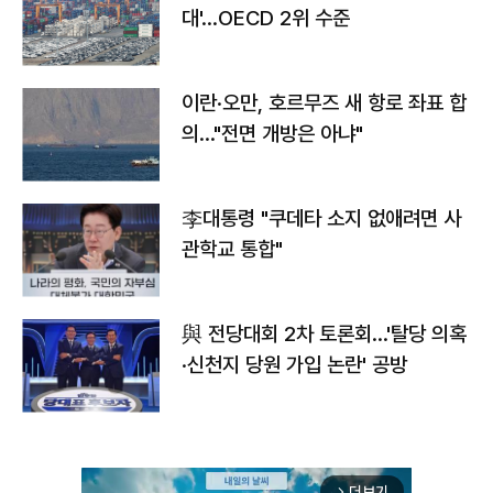
대'…OECD 2위 수준
이란·오만, 호르무즈 새 항로 좌표 합
의…"전면 개방은 아냐"
李대통령 "쿠데타 소지 없애려면 사
관학교 통합"
與 전당대회 2차 토론회…'탈당 의혹
·신천지 당원 가입 논란' 공방
더보기
arrow_forward_ios