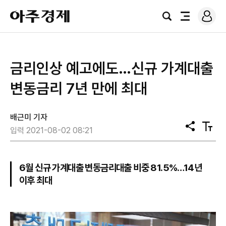
로
아
그
검
전
주
인
색
체
경
메
제
뉴
금리인상 예고에도…신규 가계대출
변동금리 7년 만에 최대
배근미 기자
공
텍
입력 2021-08-02 08:21
유
스
트
크
기
6월 신규 가계대출 변동금리대출 비중 81.5%…14년
이후 최대