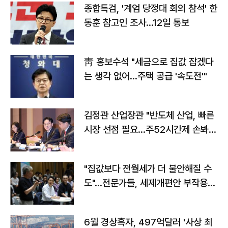
종합특검, '계엄 당정대 회의 참석' 한
동훈 참고인 조사...12일 통보
靑 홍보수석 "세금으로 집값 잡겠다
는 생각 없어…주택 공급 '속도전'"
김정관 산업장관 "반도체 산업, 빠른
시장 선점 필요…주52시간제 손봐
야"
"집값보다 전월세가 더 불안해질 수
도"…전문가들, 세제개편안 부작용
우려
6월 경상흑자, 497억달러 '사상 최