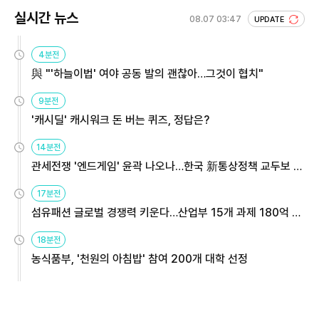
실시간 뉴스
08.07 03:47
UPDATE
4분전
與 "'하늘이법' 여야 공동 발의 괜찮아…그것이 협치"
9분전
'캐시딜' 캐시워크 돈 버는 퀴즈, 정답은?
14분전
관세전쟁 '엔드게임' 윤곽 나오나…한국 新통상정책 교두보 활
용해야
17분전
섬유패션 글로벌 경쟁력 키운다…산업부 15개 과제 180억 지
원
18분전
농식품부, '천원의 아침밥' 참여 200개 대학 선정