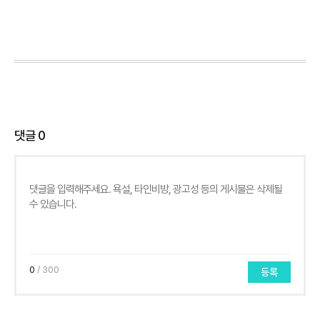
댓글
0
0
/ 300
등록