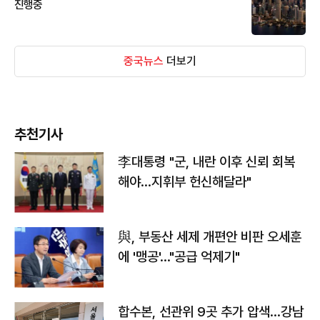
진행중
중국뉴스
더보기
추천기사
李대통령 "군, 내란 이후 신뢰 회복
해야…지휘부 헌신해달라"
與, 부동산 세제 개편안 비판 오세훈
에 '맹공'…"공급 억제기"
합수본, 선관위 9곳 추가 압색…강남