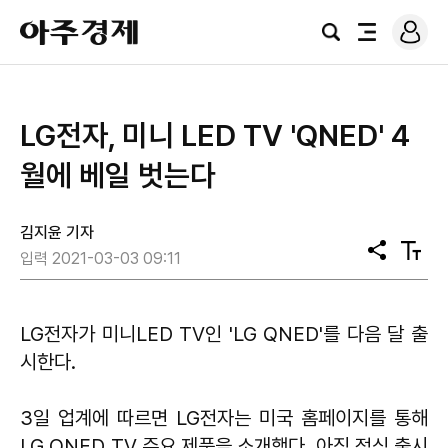
로
아
그
검
전
주
인
색
체
경
메
제
뉴
LG전자, 미니 LED TV 'QNED' 4
월에 베일 벗는다
김지윤 기자
공
텍
입력 2021-03-03 09:11
유
스
트
크
기
LG전자가 미니LED TV인 'LG QNED'를 다음 달 출
시한다.
3일 업계에 따르면 LG전자는 미국 홈페이지를 통해
LG QNED TV 주요 제품을 소개했다. 아직 정식 출시