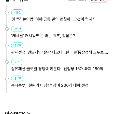
4분전
與 "'하늘이법' 여야 공동 발의 괜찮아…그것이 협치"
9분전
'캐시딜' 캐시워크 돈 버는 퀴즈, 정답은?
14분전
관세전쟁 '엔드게임' 윤곽 나오나…한국 新통상정책 교두보 활
용해야
17분전
섬유패션 글로벌 경쟁력 키운다…산업부 15개 과제 180억 지
원
18분전
농식품부, '천원의 아침밥' 참여 200개 대학 선정
아주PICK >