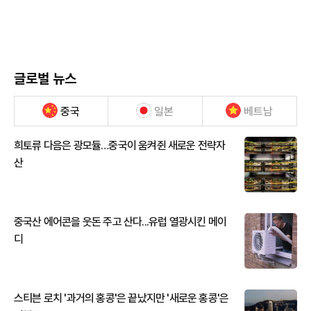
글로벌 뉴스
중국
일본
베트남
희토류 다음은 광모듈…중국이 움켜쥔 새로운 전략자
산
중국산 에어콘을 웃돈 주고 산다...유럽 열광시킨 메이
디
스티븐 로치 '과거의 홍콩'은 끝났지만 '새로운 홍콩'은