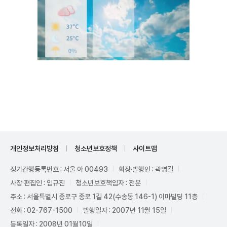
Unmute
개인정보처리방침
청소년보호정책
사이트맵
정기간행등록번호 : 서울 아 00493
회장·발행인 : 곽영길
사장·편집인 : 임규진
청소년보호책임자 : 전운
주소 : 서울특별시 종로구 종로 1길 42(수송동 146-1) 이마빌딩 11층
전화 : 02-767-1500
발행일자 : 2007년 11월 15일
등록일자 : 2008년 01월10일