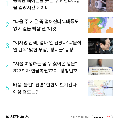
중국산 에어콘을 웃돈 주고 산다...유
1
럽 열광시킨 메이디
"다음 주 기온 뚝 떨어진다"…태풍도
2
없이 열돔 박살 낸 '이것'
"이재명 탄핵, 얼마 안 남았다"...'윤석
3
열 탄핵' 맞힌 무당, '성지글' 등장
"서울 여행하는 꿈 뒤 찾아온 행운"…
4
327회차 연금복권720+ 당첨번호조
회 주목
태풍 '돌핀'·'찬홈' 한반도 빗겨간다…
5
예상 경로는?
실시간 뉴스
08.07 18:54
UPDATE