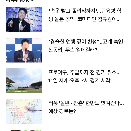
"속옷 빨고 졸업식까지"…근육병 학
생 돌본 공익, 코미디언 김규원이었
다
"경솔한 언행 깊이 반성"…고개 숙인
신동엽, 무슨 일이길래?
프로야구, 주말까지 전 경기 취소…
11일 재개·오후 7시 경기 시작
태풍 '돌핀'·'찬홈' 한반도 빗겨간다…
예상 경로는?