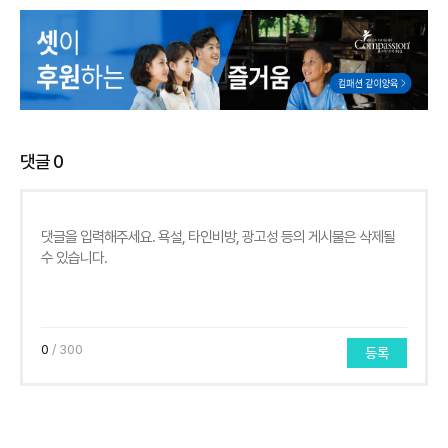
댓글
0
0
/ 300
등록