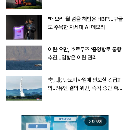
자
"메모리 월 넘을 해법은 HBF"…구글
도 주목한 차세대 AI 메모리
이란·오만, 호르무즈 '중앙항로 통항'
추진…입항은 이란 관리
靑, 北 탄도미사일에 안보실 긴급회
의…"유엔 결의 위반, 즉각 중단 촉
구"
더보기
arrow_forward_ios