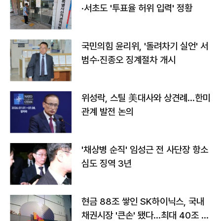
·서초도 '투표율 허위 입력' 정황
국민의힘 윤리위, '돌려차기 실언' 서
범수·진종오 징계절차 개시
위성락, 스틸 美대사와 상견례…한미
관계 발전 논의
'채상병 순직' 임성근 전 사단장 항소
심도 징역 3년
현금 88조 쌓인 SK하이닉스, 국내
채권시장 '큰손' 됐다…최대 40조 투