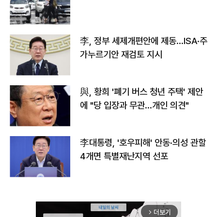
李, 정부 세제개편안에 제동…ISA·주
가누르기안 재검토 지시
與, 황희 '폐기 버스 청년 주택' 제안
에 "당 입장과 무관…개인 의견"
李대통령, '호우피해' 안동·의성 관할
4개면 특별재난지역 선포
더보기
arrow_forward_ios