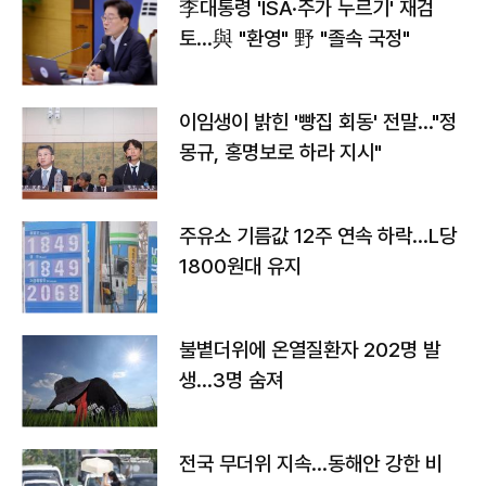
李대통령 'ISA·주가 누르기' 재검
토…與 "환영" 野 "졸속 국정"
이임생이 밝힌 '빵집 회동' 전말…"정
몽규, 홍명보로 하라 지시"
주유소 기름값 12주 연속 하락…L당
1800원대 유지
불볕더위에 온열질환자 202명 발
생…3명 숨져
전국 무더위 지속…동해안 강한 비