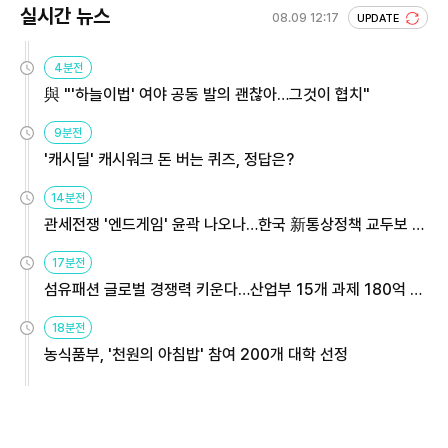
실시간 뉴스
08.09 12:17
UPDATE
4분전
與 "'하늘이법' 여야 공동 발의 괜찮아…그것이 협치"
9분전
'캐시딜' 캐시워크 돈 버는 퀴즈, 정답은?
14분전
관세전쟁 '엔드게임' 윤곽 나오나…한국 新통상정책 교두보 활
용해야
17분전
섬유패션 글로벌 경쟁력 키운다…산업부 15개 과제 180억 지
원
18분전
농식품부, '천원의 아침밥' 참여 200개 대학 선정