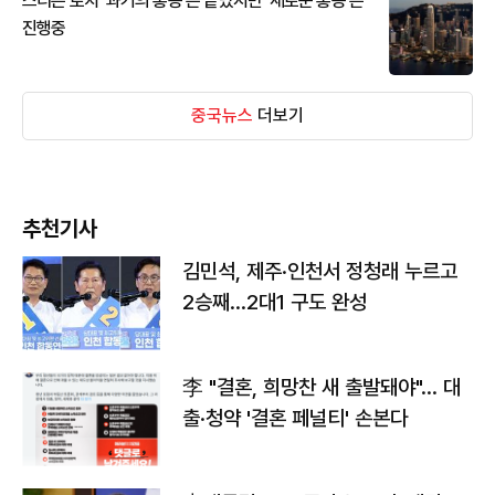
스티븐 로치 '과거의 홍콩'은 끝났지만 '새로운 홍콩'은
진행중
중국뉴스
더보기
추천기사
김민석, 제주·인천서 정청래 누르고
2승째…2대1 구도 완성
李 "결혼, 희망찬 새 출발돼야"… 대
출·청약 '결혼 페널티' 손본다