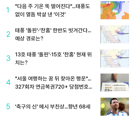
"다음 주 기온 뚝 떨어진다"…태풍도
1
없이 열돔 박살 낸 '이것'
태풍 '돌핀'·'찬홈' 한반도 빗겨간다…
2
예상 경로는?
13호 태풍 '돌핀'·15호 '찬홈' 현재 위
3
치는?
"서울 여행하는 꿈 뒤 찾아온 행운"…
4
327회차 연금복권720+ 당첨번호조
회 주목
5
'축구의 신' 메시 부친상…향년 68세