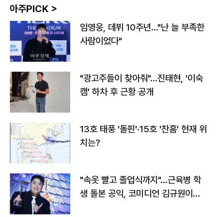
아주PICK >
임영웅, 데뷔 10주년…"난 늘 부족한
사람이었다"
"광고주들이 찾아줘"…진태현, '이숙
캠' 하차 후 근황 공개
13호 태풍 '돌핀'·15호 '찬홈' 현재 위
치는?
"속옷 빨고 졸업식까지"…근육병 학
생 돌본 공익, 코미디언 김규원이었
다