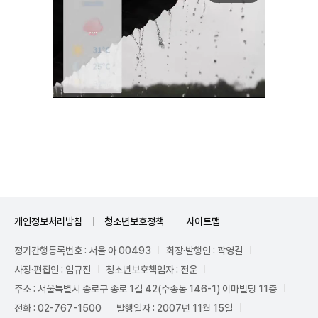
Unmute
개인정보처리방침
청소년보호정책
사이트맵
정기간행등록번호 : 서울 아 00493
회장·발행인 : 곽영길
사장·편집인 : 임규진
청소년보호책임자 : 전운
주소 : 서울특별시 종로구 종로 1길 42(수송동 146-1) 이마빌딩 11층
전화 : 02-767-1500
발행일자 : 2007년 11월 15일