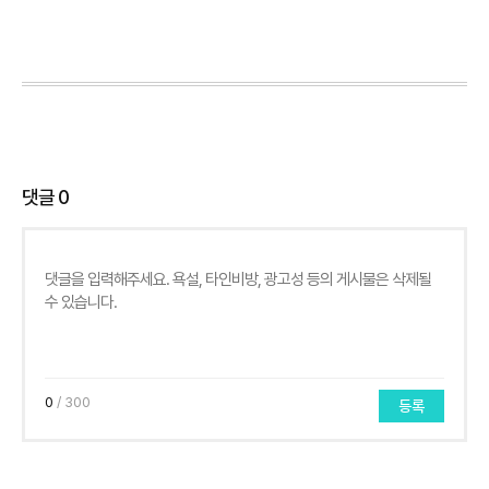
댓글
0
0
/ 300
등록