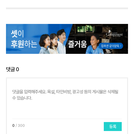
댓글
0
0
/ 300
등록