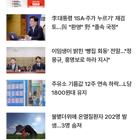
李대통령 'ISA·주가 누르기' 재검
토…與 "환영" 野 "졸속 국정"
이임생이 밝힌 '빵집 회동' 전말…"정
몽규, 홍명보로 하라 지시"
주유소 기름값 12주 연속 하락…L당
1800원대 유지
불볕더위에 온열질환자 202명 발
생…3명 숨져