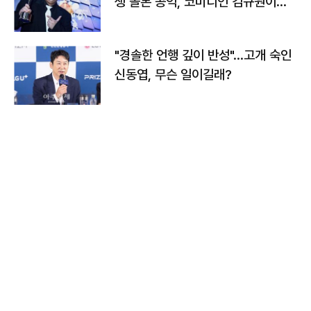
생 돌본 공익, 코미디언 김규원이었
다
"경솔한 언행 깊이 반성"…고개 숙인
신동엽, 무슨 일이길래?