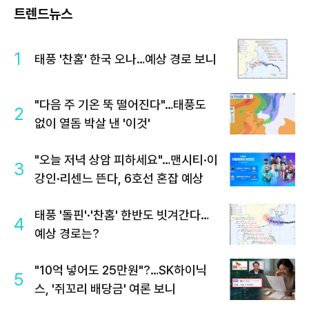
트렌드뉴스
1
태풍 '찬홈' 한국 오나…예상 경로 보니
"다음 주 기온 뚝 떨어진다"…태풍도
2
없이 열돔 박살 낸 '이것'
"오늘 저녁 상암 피하세요"…맨시티·이
3
강인·리센느 뜬다, 6호선 혼잡 예상
태풍 '돌핀'·'찬홈' 한반도 빗겨간다…
4
예상 경로는?
"10억 넣어도 25만원"?…SK하이닉
5
스, '쥐꼬리 배당금' 여론 보니