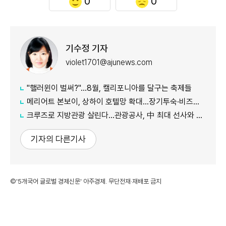
0
0
기수정 기자
violet1701@ajunews.com
"핼러윈이 벌써?"…8월, 캘리포니아를 달구는 축제들
메리어트 본보이, 상하이 호텔망 확대…장기투숙·비즈니스 수요 공략
크루즈로 지방관광 살린다…관광공사, 中 최대 선사와 맞손
기자의 다른기사
©'5개국어 글로벌 경제신문' 아주경제. 무단전재·재배포 금지