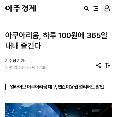
로
아
그
검
전
주
인
색
체
경
메
제
뉴
아쿠아리움, 하루 100원에 365일
내내 즐긴다
기수정 기자
공
텍
입력 2018-11-04 12:38
유
스
트
크
기
얼라이브 아쿠아리움 대구, 연간이용권 얼리버드 할인