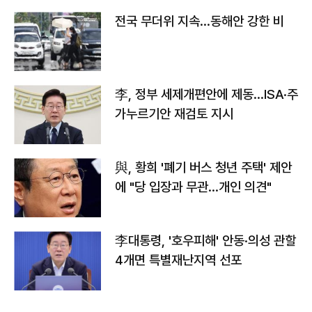
전국 무더위 지속…동해안 강한 비
李, 정부 세제개편안에 제동…ISA·주
가누르기안 재검토 지시
與, 황희 '폐기 버스 청년 주택' 제안
에 "당 입장과 무관…개인 의견"
李대통령, '호우피해' 안동·의성 관할
4개면 특별재난지역 선포