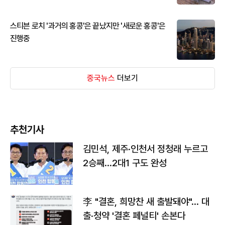
스티븐 로치 '과거의 홍콩'은 끝났지만 '새로운 홍콩'은
진행중
중국뉴스
더보기
추천기사
김민석, 제주·인천서 정청래 누르고
2승째…2대1 구도 완성
李 "결혼, 희망찬 새 출발돼야"… 대
출·청약 '결혼 페널티' 손본다