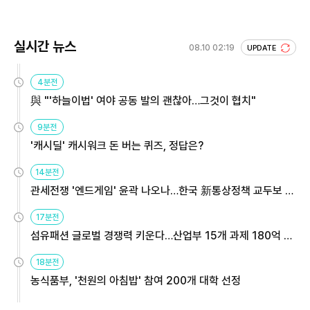
실시간 뉴스
08.10 02:19
UPDATE
4분전
與 "'하늘이법' 여야 공동 발의 괜찮아…그것이 협치"
9분전
'캐시딜' 캐시워크 돈 버는 퀴즈, 정답은?
14분전
관세전쟁 '엔드게임' 윤곽 나오나…한국 新통상정책 교두보 활
용해야
17분전
섬유패션 글로벌 경쟁력 키운다…산업부 15개 과제 180억 지
원
18분전
농식품부, '천원의 아침밥' 참여 200개 대학 선정