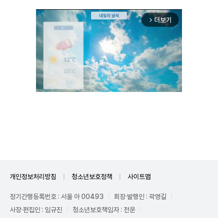
더보기
arrow_forward_ios
Mute
개인정보처리방침
청소년보호정책
사이트맵
정기간행등록번호 : 서울 아 00493
회장·발행인 : 곽영길
사장·편집인 : 임규진
청소년보호책임자 : 전운