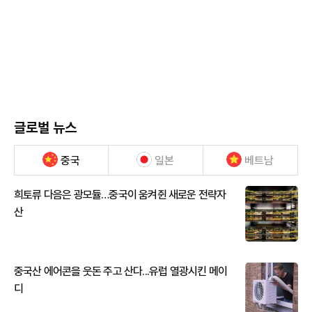
글로벌 뉴스
중국
일본
베트남
희토류 다음은 광모듈…중국이 움켜쥔 새로운 전략자
산
중국산 에어콘을 웃돈 주고 산다...유럽 열광시킨 메이
디