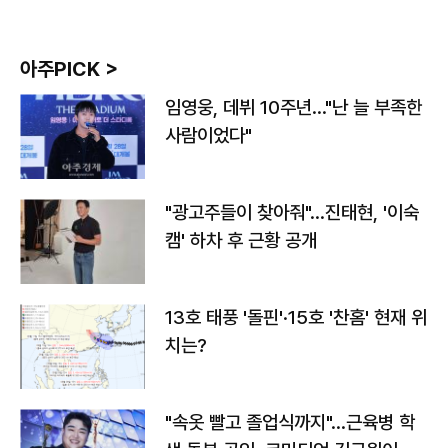
아주PICK >
임영웅, 데뷔 10주년…"난 늘 부족한
사람이었다"
"광고주들이 찾아줘"…진태현, '이숙
캠' 하차 후 근황 공개
13호 태풍 '돌핀'·15호 '찬홈' 현재 위
치는?
"속옷 빨고 졸업식까지"…근육병 학