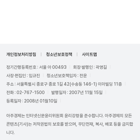
Unmute
개인정보처리방침
청소년보호정책
사이트맵
정기간행등록번호 : 서울 아 00493
회장·발행인 : 곽영길
사장·편집인 : 임규진
청소년보호책임자 : 전운
주소 : 서울특별시 종로구 종로 1길 42(수송동 146-1) 이마빌딩 11층
전화 : 02-767-1500
발행일자 : 2007년 11월 15일
등록일자 : 2008년 01월10일
아주경제는 인터넷신문윤리위원회 윤리강령을 준수합니다. 아주경제의 모든
콘텐츠(기사)는 저작권법의 보호를 받으며, 무단전재, 복사, 배포 등을 금지합
니다.