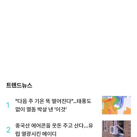
트렌드뉴스
"다음 주 기온 뚝 떨어진다"…태풍도
1
없이 열돔 박살 낸 '이것'
중국산 에어콘을 웃돈 주고 산다...유
2
럽 열광시킨 메이디