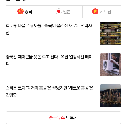
중국
일본
베트남
희토류 다음은 광모듈…중국이 움켜쥔 새로운 전략자
산
중국산 에어콘을 웃돈 주고 산다...유럽 열광시킨 메이
디
스티븐 로치 '과거의 홍콩'은 끝났지만 '새로운 홍콩'은
진행중
중국뉴스
더보기