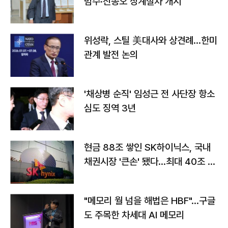
범수·진종오 징계절차 개시
위성락, 스틸 美대사와 상견례…한미
관계 발전 논의
'채상병 순직' 임성근 전 사단장 항소
심도 징역 3년
현금 88조 쌓인 SK하이닉스, 국내
채권시장 '큰손' 됐다…최대 40조 투
자
"메모리 월 넘을 해법은 HBF"…구글
도 주목한 차세대 AI 메모리