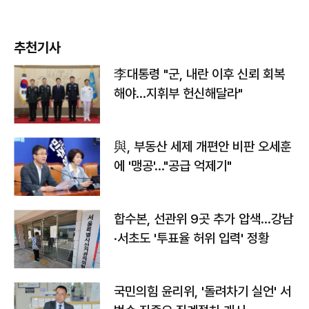
추천기사
李대통령 "군, 내란 이후 신뢰 회복
해야…지휘부 헌신해달라"
與, 부동산 세제 개편안 비판 오세훈
에 '맹공'…"공급 억제기"
합수본, 선관위 9곳 추가 압색…강남
·서초도 '투표율 허위 입력' 정황
국민의힘 윤리위, '돌려차기 실언' 서