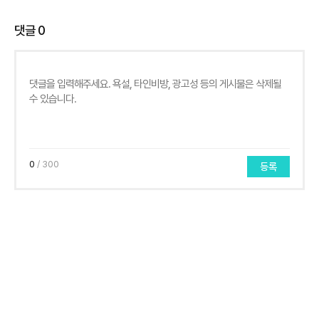
댓글
0
0
/ 300
등록