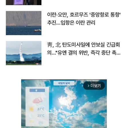
이란·오만, 호르무즈 '중앙항로 통항'
추진…입항은 이란 관리
靑, 北 탄도미사일에 안보실 긴급회
의…"유엔 결의 위반, 즉각 중단 촉
구"
더보기
arrow_forward_ios