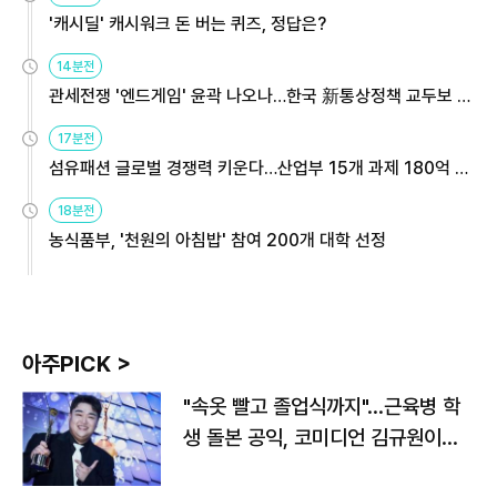
'캐시딜' 캐시워크 돈 버는 퀴즈, 정답은?
14분전
관세전쟁 '엔드게임' 윤곽 나오나…한국 新통상정책 교두보 활
용해야
17분전
섬유패션 글로벌 경쟁력 키운다…산업부 15개 과제 180억 지
원
18분전
농식품부, '천원의 아침밥' 참여 200개 대학 선정
아주PICK >
"속옷 빨고 졸업식까지"…근육병 학
생 돌본 공익, 코미디언 김규원이었
다