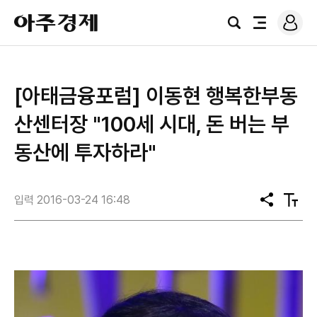
로
아
그
검
전
주
인
색
체
경
메
제
뉴
[아태금융포럼] 이동현 행복한부동
산센터장 "100세 시대, 돈 버는 부
동산에 투자하라"
입력 2016-03-24 16:48
공
텍
유
스
트
크
기