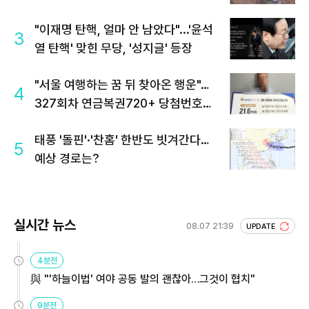
"이재명 탄핵, 얼마 안 남았다"...'윤석
3
열 탄핵' 맞힌 무당, '성지글' 등장
"서울 여행하는 꿈 뒤 찾아온 행운"…
4
327회차 연금복권720+ 당첨번호조
회 주목
태풍 '돌핀'·'찬홈' 한반도 빗겨간다…
5
예상 경로는?
실시간 뉴스
08.07 21:39
UPDATE
4분전
與 "'하늘이법' 여야 공동 발의 괜찮아…그것이 협치"
9분전