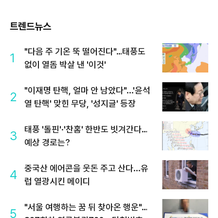
트렌드뉴스
"다음 주 기온 뚝 떨어진다"…태풍도
1
없이 열돔 박살 낸 '이것'
"이재명 탄핵, 얼마 안 남았다"...'윤석
2
열 탄핵' 맞힌 무당, '성지글' 등장
태풍 '돌핀'·'찬홈' 한반도 빗겨간다…
3
예상 경로는?
중국산 에어콘을 웃돈 주고 산다...유
4
럽 열광시킨 메이디
"서울 여행하는 꿈 뒤 찾아온 행운"…
5