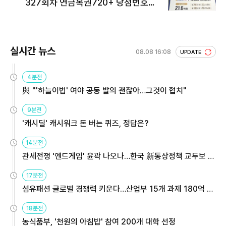
327회차 연금복권720+ 당첨번호조
회 주목
실시간 뉴스
08.08 16:08
UPDATE
4분전
與 "'하늘이법' 여야 공동 발의 괜찮아…그것이 협치"
9분전
'캐시딜' 캐시워크 돈 버는 퀴즈, 정답은?
14분전
관세전쟁 '엔드게임' 윤곽 나오나…한국 新통상정책 교두보 활
용해야
17분전
섬유패션 글로벌 경쟁력 키운다…산업부 15개 과제 180억 지
원
18분전
농식품부, '천원의 아침밥' 참여 200개 대학 선정