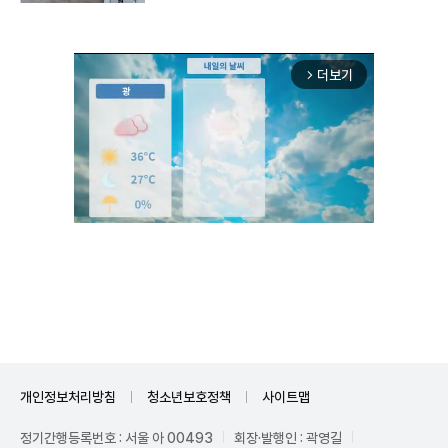
더보기
arrow_forward_ios
Unmute
개인정보처리방침
청소년보호정책
사이트맵
정기간행등록번호 : 서울 아 00493
회장·발행인 : 곽영길