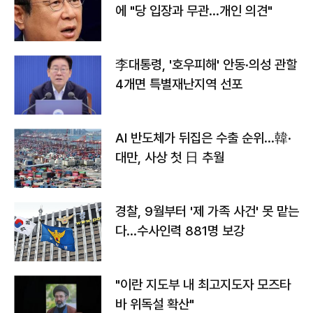
에 "당 입장과 무관…개인 의견"
李대통령, '호우피해' 안동·의성 관할
4개면 특별재난지역 선포
AI 반도체가 뒤집은 수출 순위…韓·
대만, 사상 첫 日 추월
경찰, 9월부터 '제 가족 사건' 못 맡는
다…수사인력 881명 보강
"이란 지도부 내 최고지도자 모즈타
바 위독설 확산"