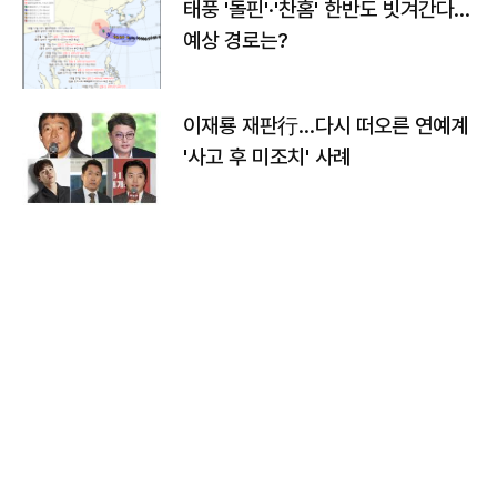
태풍 '돌핀'·'찬홈' 한반도 빗겨간다…
예상 경로는?
이재룡 재판行…다시 떠오른 연예계
'사고 후 미조치' 사례