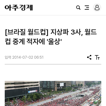
로
아
그
검
전
주
인
색
체
경
메
제
뉴
[브라질 월드컵] 지상파 3사, 월드
컵 중계 적자에 '울상'
입력 2014-07-02 06:51
공
텍
유
스
트
크
기