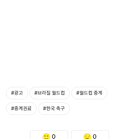
#광고
#브라질 월드컵
#월드컵 중계
#중계권료
#한국 축구
0
0