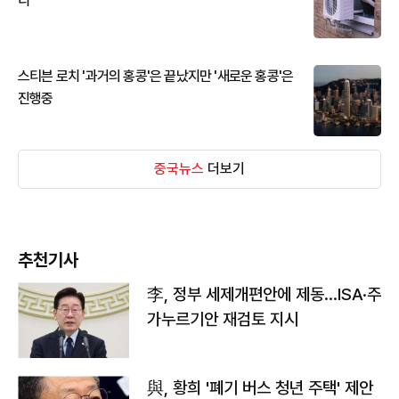
디
스티븐 로치 '과거의 홍콩'은 끝났지만 '새로운 홍콩'은
진행중
중국뉴스
더보기
추천기사
李, 정부 세제개편안에 제동…ISA·주
가누르기안 재검토 지시
與, 황희 '폐기 버스 청년 주택' 제안