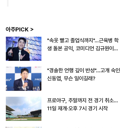
아주PICK >
"속옷 빨고 졸업식까지"…근육병 학
생 돌본 공익, 코미디언 김규원이었
다
"경솔한 언행 깊이 반성"…고개 숙인
신동엽, 무슨 일이길래?
프로야구, 주말까지 전 경기 취소…
11일 재개·오후 7시 경기 시작