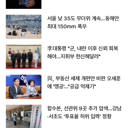
서울 낮 35도 무더위 계속…동해안
최대 150㎜ 폭우
李대통령 "군, 내란 이후 신뢰 회복
해야…지휘부 헌신해달라"
與, 부동산 세제 개편안 비판 오세훈
에 '맹공'…"공급 억제기"
합수본, 선관위 9곳 추가 압색…강남
·서초도 '투표율 허위 입력' 정황