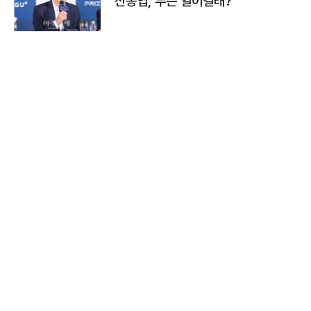
신동엽, 무슨 일이길래?