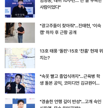
임영웅, 데뷔 10주년…"난 늘 부족한
사람이었다"
"광고주들이 찾아줘"…진태현, '이숙
캠' 하차 후 근황 공개
13호 태풍 '돌핀'·15호 '찬홈' 현재 위
치는?
"속옷 빨고 졸업식까지"…근육병 학
생 돌본 공익, 코미디언 김규원이었
다
"경솔한 언행 깊이 반성"…고개 숙인