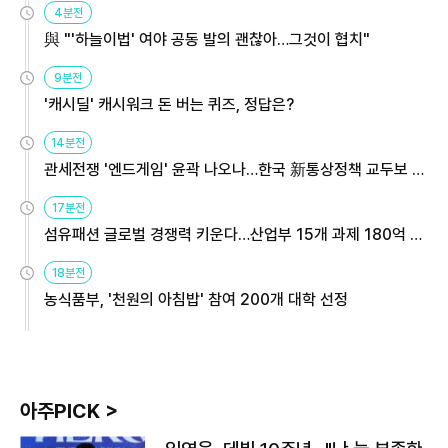
4분전
與 "'하늘이법' 여야 공동 발의 괜찮아…그것이 협치"
9분전
'캐시딜' 캐시워크 돈 버는 퀴즈, 정답은?
14분전
관세전쟁 '엔드게임' 윤곽 나오나…한국 新통상정책 교두보 활
용해야
17분전
섬유패션 글로벌 경쟁력 키운다…산업부 15개 과제 180억 지
원
18분전
농식품부, '천원의 아침밥' 참여 200개 대학 선정
아주PICK >