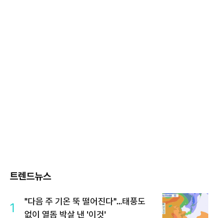
트렌드뉴스
"다음 주 기온 뚝 떨어진다"…태풍도
1
없이 열돔 박살 낸 '이것'