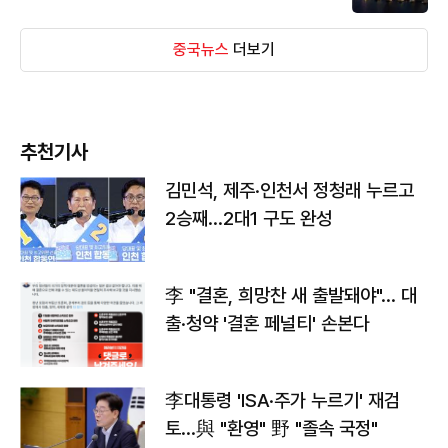
중국뉴스
더보기
추천기사
김민석, 제주·인천서 정청래 누르고
2승째…2대1 구도 완성
李 "결혼, 희망찬 새 출발돼야"… 대
출·청약 '결혼 페널티' 손본다
李대통령 'ISA·주가 누르기' 재검
토…與 "환영" 野 "졸속 국정"