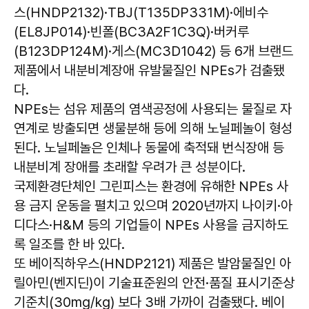
스(HNDP2132)·TBJ(T135DP331M)·에비수
(EL8JP014)·빈폴(BC3A2F1C3Q)·버커루
(B123DP124M)·게스(MC3D1042) 등 6개 브랜드
제품에서 내분비계장애 유발물질인 NPEs가 검출됐
다.
NPEs는 섬유 제품의 염색공정에 사용되는 물질로 자
연계로 방출되면 생물분해 등에 의해 노닐페놀이 형성
된다. 노닐페놀은 인체나 동물에 축적돼 번식장애 등
내분비계 장애를 초래할 우려가 큰 성분이다.
국제환경단체인 그린피스는 환경에 유해한 NPEs 사
용 금지 운동을 펼치고 있으며 2020년까지 나이키·아
디다스·H&M 등의 기업들이 NPEs 사용을 금지하도
록 일조를 한 바 있다.
또 베이직하우스(HNDP2121) 제품은 발암물질인 아
릴아민(벤지딘)이 기술표준원의 안전·품질 표시기준상
기준치(30mg/kg) 보다 3배 가까이 검출됐다. 베이