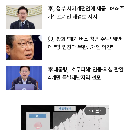
李, 정부 세제개편안에 제동…ISA·주
가누르기안 재검토 지시
與, 황희 '폐기 버스 청년 주택' 제안
에 "당 입장과 무관…개인 의견"
李대통령, '호우피해' 안동·의성 관할
4개면 특별재난지역 선포
더보기
arrow_forward_ios