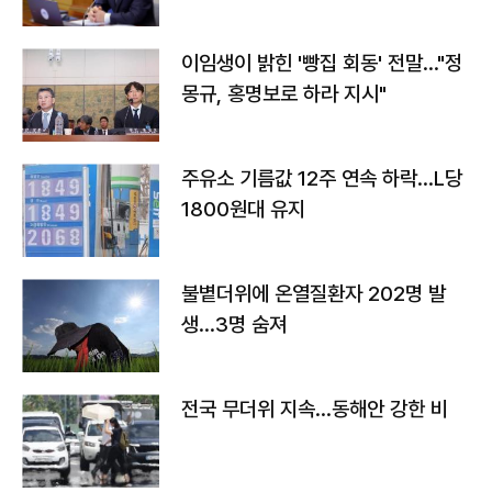
이임생이 밝힌 '빵집 회동' 전말…"정
몽규, 홍명보로 하라 지시"
주유소 기름값 12주 연속 하락…L당
1800원대 유지
불볕더위에 온열질환자 202명 발
생…3명 숨져
전국 무더위 지속…동해안 강한 비