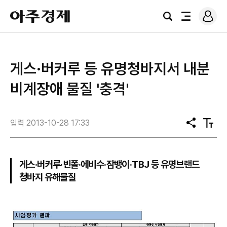
로
아
그
검
전
주
인
색
체
경
메
제
뉴
게스·버커루 등 유명청바지서 내분
비계장애 물질 '충격'
입력 2013-10-28 17:33
공
텍
유
스
트
크
기
게스·버커루·빈폴·에비수·잠뱅이·TBJ 등 유명브랜드
청바지 유해물질