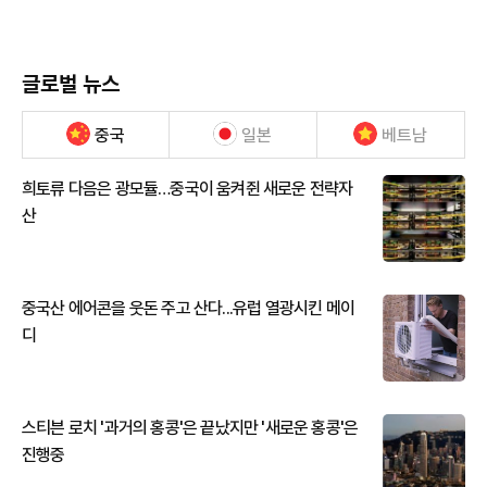
글로벌 뉴스
중국
일본
베트남
희토류 다음은 광모듈…중국이 움켜쥔 새로운 전략자
산
중국산 에어콘을 웃돈 주고 산다...유럽 열광시킨 메이
디
스티븐 로치 '과거의 홍콩'은 끝났지만 '새로운 홍콩'은
진행중