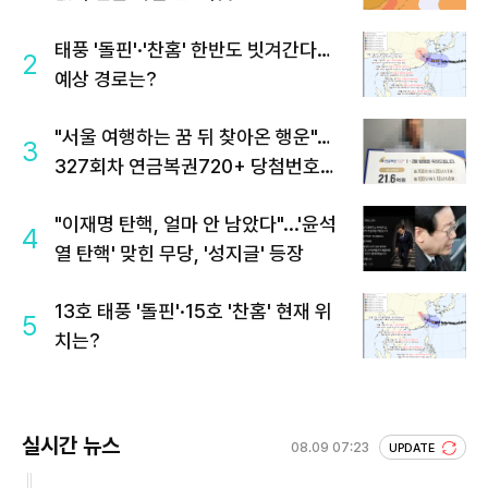
태풍 '돌핀'·'찬홈' 한반도 빗겨간다…
2
예상 경로는?
"서울 여행하는 꿈 뒤 찾아온 행운"…
3
327회차 연금복권720+ 당첨번호조
회 주목
"이재명 탄핵, 얼마 안 남았다"...'윤석
4
열 탄핵' 맞힌 무당, '성지글' 등장
13호 태풍 '돌핀'·15호 '찬홈' 현재 위
5
치는?
실시간 뉴스
08.09 07:23
UPDATE