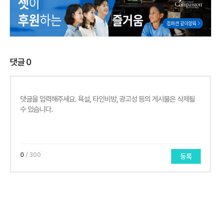
댓글
0
0
/ 300
등록