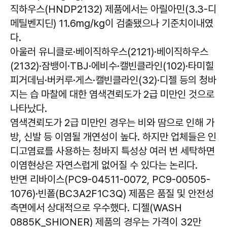
직하우스(HNDP2132) 제품에서는 아릴아민(3.3-디
메틸벤지딘) 11.6mg/kg이 검출됐으나 기준치이내였
다.
아울러 유니클로·베이직하우스(2121)·베이직하우스
(2132)·잠뱅이·TBJ·에비수·캘빈클라인(102)·타미힐
피거데님·버커루·게스·캘빈클라인(32)·디젤 등의 청바
지는 습 마찰에 대한 염색견뢰도가 2급 미만인 것으로
나타났다.
염색견뢰도가 2급 미만인 경우는 비와 땀으로 인해 가
방, 신발 등 이염될 개연성이 높다. 하지만 업체들은 인
디고염료를 사용하는 청바지 특성상 여러 번 세탁하면
이염현상은 자연스럽게 없어질 수 있다는 논리다.
반면 리바이스(PC9-04511-0072, PC9-00505-
1076)·빈폴(BC3A2F1C3Q) 제품은 품질 및 안전성
측면에서 상대적으로 우수했다. 디젤(WASH
0885K_SHIONER) 제품의 경우는 가격이 32만