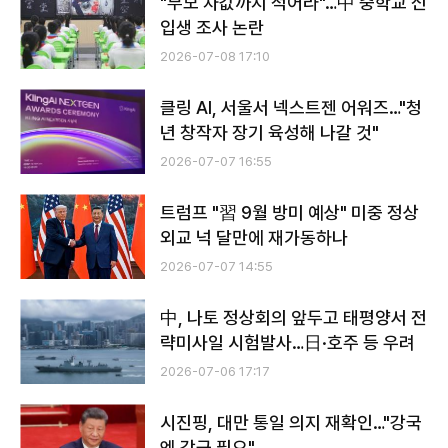
"부모 차값까지 적어라"…中 중학교 신
입생 조사 논란
2026-07-08 17:10
클링 AI, 서울서 넥스트젠 어워즈…"청
년 창작자 장기 육성해 나갈 것"
2026-07-07 16:55
트럼프 "習 9월 방미 예상" 미중 정상
외교 넉 달만에 재가동하나
2026-07-07 14:55
中, 나토 정상회의 앞두고 태평양서 전
략미사일 시험발사…日·호주 등 우려
2026-07-06 17:17
시진핑, 대만 통일 의지 재확인…"강국
엔 강군 필요"