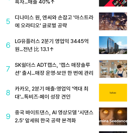
흑자…매출 40%↑
디나미스 원, 엔씨와 손잡고 '아스트라
5
에 오라티오' 글로벌 공략
LG유플러스 2분기 영업익 3445억
6
원…전년 比 13.1↑
SK쉴더스 ADT캡스, '캡스 매장솔루
7
션' 출시…매장 운영·보안 한 번에 관리
카카오, 2분기 매출·영업익 '역대 최
8
대'…톡비즈·페이 성장 견인
중국 바이트댄스, AI 영상모델 '시댄스
9
2.5' 앞세워 한국 공략 본격화