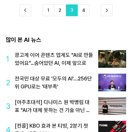
3
다
1
2
4
이
음
많이 본 AI 뉴스
광고계 이어 콘텐츠 업계도 "AI로 만들
1
었어요"…숨어있던 AI, 이제 앞으로
전국민 대상 무료 '모두의 AI'...256단
2
위 GPU로는 '태부족'
[아주초대석] 디나미스 원 박병림 대
3
표 "AI가 대체 못하는 건 기술 아닌 감
정…서브컬처는 애정을 축적하는 장
[컨콜] KBO 효과 본 티빙, 2분기 첫
르"
4