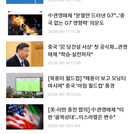
2026-06-18 17:28
中관영매체 "분열만 드러낸 G7"…'중
국 없는 G7 영향력' 의문도
2026-06-17 11:28
중국 '習 당건설 사상' 첫 공식화…관영
매체 "학습·실천하자"
2026-06-16 17:05
[북중미 월드컵] "해돋이 보고 모닝티
마시며" 중국 '아침 월드컵' 풍경
2026-06-15 15:20
[美·이란 종전 합의] 中관영매체 "이
란 '괄목상대'…이스라엘은 변수"
2026-06-15 11:04
전