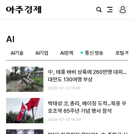
로
아
그
검
전
주
인
색
체
경
메
제
뉴
AI
AI기술
AI기업
AI정책
통신·방송
포털·게임
中, 태풍 바비 상륙에 260만명 대피…
대만도 130여명 부상
2026-07-12 15:09
박태성 北 총리, 베이징 도착…북중 우
호조약 65주년 기념 행사 참석
2026-07-10 16:34