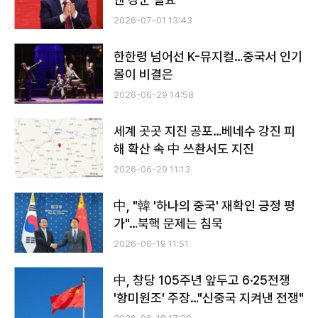
2026-07-01 13:43
한한령 넘어선 K-뮤지컬…중국서 인기
몰이 비결은
2026-06-29 14:58
세계 곳곳 지진 공포…베네수 강진 피
해 확산 속 中 쓰촨서도 지진
2026-06-29 11:13
中, "韓 '하나의 중국' 재확인 긍정 평
가"…북핵 문제는 침묵
2026-06-19 11:51
中, 창당 105주년 앞두고 6·25전쟁
'항미원조' 주장…"신중국 지켜낸 전쟁"