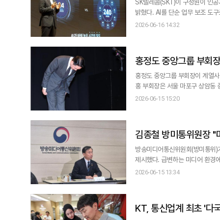
SK텔레콤(SKT)이 구성원이 인공지
밝혔다. AI를 단순 업무 보조 도구로 사
(CEO)는 지난주 경기도 이천 SK
2026-06-16 14:32
AX가 조직 생산성의 향상과 회사 비즈니스
에이전트에 사번을 부
홍정도 중앙그룹 부회장 
홍정도 중앙그룹 부회장이 계열사의
홍 부회장은 서울 마포구 상암동 
의를 일으킨 점 죄송하다"고 사과했다. 홍 부회장은 "회사 경영 안정을 위해 최선을 다했으나 대외 경제 여
2026-06-15 15:20
급 하락, 자금 경색 등으로 인해 
김종철 방미통위원장 "
방송미디어통신위원회(방미통위)가 
제시했다. 급변하는 미디어 환경에 대
미통위 위원장은 15일 정부과천
2026-06-15 13:34
는 중요한 정책 수단"이라며 "통
KT, 통신업계 최초 '다