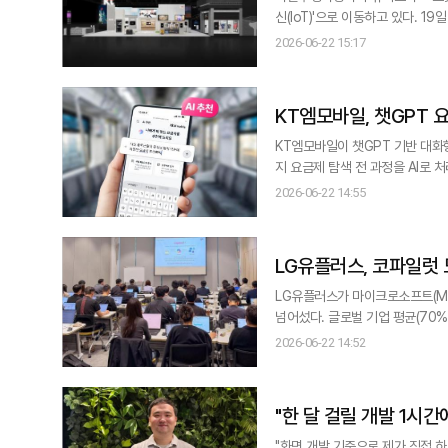
신(IoT)'으로 이동하고 있다. 19일 과학기술정보통신부의 이동통신 서비스 통계에 따르면 IoT 회선은 작년 3월 2896만회
선에서 올해 3월 3214만회선으로
2026-06-22 15:17
증가에 그쳤다. 인구 감소 여파로 휴대전화 회선은 사실상 5700만회선대에서 제자리를 맴돌고 있다. 반면 사물지능통신은
과거 통신 서비스가 필요한
KT엠모바일, 챗GPT 
KT엠모바일이 챗GPT 기반 대화형
지 요금제 탐색 전 과정을 AI로 처리하는 방식이다. KT엠모바일은 공식 다이렉
22일 밝혔다. KT엠모바일 가입자
2026-06-22 14:55
턴을 파악해 적합한 요금제와 추천 이유를 함께 안내한다. 매달 수령하는
역을 분석해 더 적합한 요
LG유플러스, 코파일럿 
LG유플러스가 마이크로소프트(MS
넘어섰다. 글로벌 기업 평균(70%)
플러스는 지난달 코파일럿을 전사 도입한 
2026-06-22 14:52
약 86회 AI를 업무에 활용한 셈
파일럿은 사내 시스템과
"한 달 걸릴 개발 1시
"화면 개발 기준으로 제가 직접 하면 한 달이