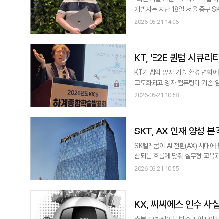
개발자는 지난 18일 서울 중구 
이 설명했다. 생성형 AI가 단순 
2026-06-21 14:06
다. SKT에 따르면 최 개발자는
KT, 'E2E 퀀텀 시큐
KT가 AI와 양자 기술 환경 변화에
고도화되고 양자 컴퓨팅이 기존 암
KT는 지난 19일 제주 해비치 
2026-06-21 10:58
표했다고 21일 밝혔다. 학술발표
발표
SKT, AX 인재 양성 
SK텔레콤이 AI 전환(AX) 시대
산되는 흐름에 맞춰 실무형 교육과정을 통해 
함께 고용노동부 K-뉴딜 아카데미 
2026-06-21 10:55
고 교육생을 모집한다고 21일 밝혔다. 알레프는 교육비 전액이 국비로 지원되는 실무형 AX 교육 프로그램이
젝
KX, 씨씨에스 인수 사
충북 지역 케이블 방송 사업자이자 코