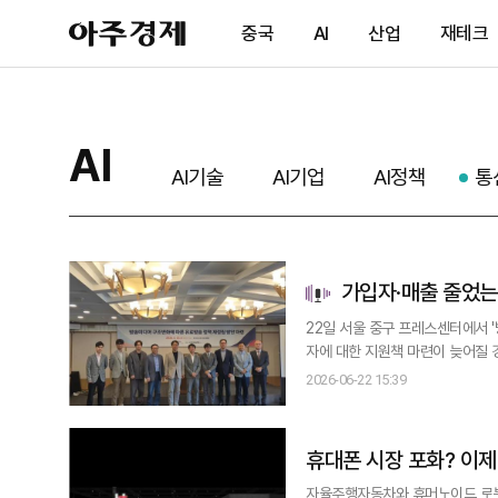
아
중국
AI
산업
재테크
주
경
제
AI
AI기술
AI기업
AI정책
통
가입자·매출 줄었는데
산"
22일 서울 중구 프레스센터에서 '방
자에 대한 지원책 마련이 늦어질 경
부담은 커지는 만큼 정부 지원이 시급하다는 지적이다. 22일 서울 중구 
2026-06-22 15:39
료방송 정책 재정립 방안' 세미나
휴대폰 시장 포화? 이제 
자율주행자동차와 휴머노이드 로봇 