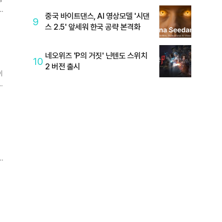
중국 바이트댄스, AI 영상모델 '시댄
이
9
스 2.5' 앞세워 한국 공략 본격화
는
네오위즈 'P의 거짓' 닌텐도 스위치
10
2 버전 출시
이
발
하