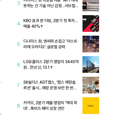
디나미스 원 박병림 대표 "AI가 대체
3
못하는 건 기술 아닌 감정…서브컬처
는 애정을 축적하는 장르"
KBO 효과 본 티빙, 2분기 첫 흑자…
4
매출 40%↑
디나미스 원, 엔씨와 손잡고 '아스트
5
라에 오라티오' 글로벌 공략
LG유플러스 2분기 영업익 3445억
6
원…전년 比 13.1↑
SK쉴더스 ADT캡스, '캡스 매장솔
7
루션' 출시…매장 운영·보안 한 번에
관리
카카오, 2분기 매출·영업익 '역대 최
8
대'…톡비즈·페이 성장 견인