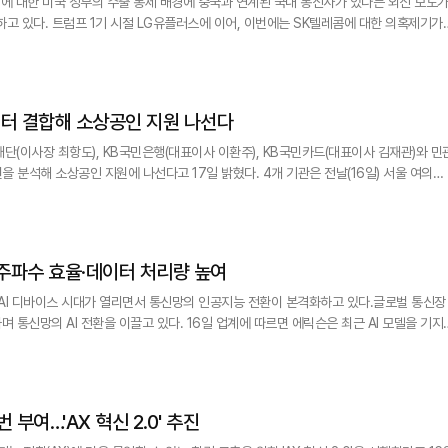
'에 대한 미국 정부의 수출 통제 배경에 중국과 연계된 국내 통신사가 있다는 외신 보도
 있다. 트럼프 1기 시절 LG유플러스에 이어, 이번에는 SK텔레콤에 대한 의혹제기가
접근 차단 조치 배경에 중국과 연계된 것으로 의심되는 그룹이 모델에 접근한 사실이 있
데이터 결합해 소상공인 지원 나선다
단(이사장 최항도), KB국민은행(대표이사 이환주), KB국민카드(대표이사 김재관)와 민
인 지원에 나선다고 17일 밝혔다. 4개 기관은 전날(16일) 서울 여의도
원을 위한 데이터 교류 및 공동 연구 업무협약(MOU)을 체결했다. 이를 통해 △유동인
카드) △상권활성화지수 및 점포 이력(서울신용보증재단) △여·수신(KB국민은행) 데이터를
 주파수 효율·데이터 처리량 높여
어 AI 디바이스 시대가 열리면서 통신망의 인공지능 전환이 본격화하고 있다.글로벌 통신장
이끌고 있다. 16일 업계에 따르면 에릭슨은 최근 AI 모델을 기지
는 'AI 인 랜(AI in RAN)' 솔루션을 공개했다. AI를 활용해 네트워 성능과 에너지 효
로 전환하겠다는 구상이다. 에릭슨은 해당 기술로 다운로드 처리량을 최대 20%, 주파수 
번 부여…'AX 혁신 2.0' 추진