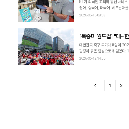
KT가 외국인 고객의 통신 서비스 이
영어, 중국어, 태국어, 베트남어를
15일 밝혔다. 요금제·부가서비스
2026-06-15 08:53
KT는 대화형 AI 전문 스타트업
[북중미 
대한민국 축구 국가대표팀이 202
광장이 붉은 함성으로 뒤덮였다. 12일 KT는 대한축구협회(KFA) 및 붉은악마와 손잡고 거리응원 행사를 개최했다. 초여름
햇살이 내리쬐는 오후부터 광화문
2026-06-12 14:55
에 선제골을 내주자 광장 곳곳에서는 탄식과 아쉬움
이어, 오현규의 짜릿한 역전골이
전
1
2
이