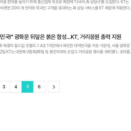
용 편의를 높이기 위해 통신업계 최초로 매장에 '다국어 AI 상담사'를 도입한다. KT는
 비롯한 20여 개 언어로 외국인 고객을 응대하는 AI 상담 서비스를 KT 매장에 적용한다
·가입 절차·멤버십 혜택 등 통신 서비스 이용에 필요한 정보를 고객의 자국어로 안내한다.
 씨플랫에이아이와 업무협약을 맺고 지난 3월부터 안산·혜화·수원
월드컵] "대~한민국!" 광화문 뒤덮은 붉은 함성…KT, 거리응원 총력 지원
6 북중미 월드컵 조별리그 A조 1차전에서 짜릿한 대역전극을 거둔 가운데, 서울 광화문
광장에는 붉은 티셔츠를 입은 축구팬들이 속속 모여들었다. 경기 후반 시작과 함께 체코
 섞인 목소리가 터져 나왔다. 하지만 후반전 황인범의 시원한 동점골에
5
다
3
4
6
음