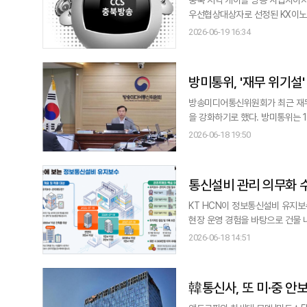
우선협상대상자로 선정된 KX이노
일 밝혔다. KX이노베이션은 CCS충북방송 최대주주 측 채무 원금 97억원 가운데 90% 이상에 대한 채권자 협의를 완료
2026-06-19 16:34
했다고 밝혔다. 회사는 오는 2
제출할 계획이다. CCS충북
방미통위, '재무 위기설'
방송미디어통신위원회가 최근 재무
을 강화하기로 했다. 방미통위는 18일 과천 정부청사에서 제18차 전체회의를 열고 JTBC의 유동성 위기설과 관련한 대책
을 논의했다. 이날 회의에서 최수영 방미통위 위원은 최근 언론을 통해 제기된 JTBC의 자산 매각 및 최대주주 변경 가능성
2026-06-18 19:50
등을 언급하며 "회생법원 제출 자
해야 한다"고 제안
통신설비 관리 의무화 수
KT HCN이 정보통신설비 유지보
현장 운영 경험을 바탕으로 건물 내
HCN은 오랜 기간 방송·통신 인프
2026-06-18 14:51
신설비 유지보수는 단순 장비 점검
韓통신사, 또 미·중 안