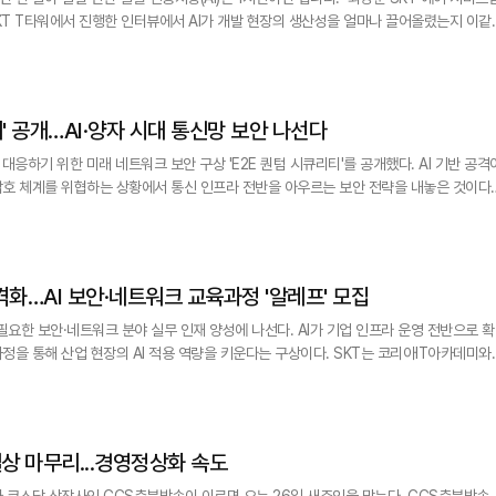
SKT T타워에서 진행한 인터뷰에서 AI가 개발 현장의 생산성을 얼마나 끌어올렸는지 이같
업무 보조 도구를 넘어 개발자의 '동료' 역할을 하면서 업무 방식 자체가 바뀌고 있다는 것
 지난 5월 열린 사내 AI 해커톤에서 혼자 참가해 결선에 진출했다. 올해 세 번째 참가한 그
리티' 공개…AI·양자 시대 통신망 보안 나선다
 대응하기 위한 미래 네트워크 보안 구상 'E2E 퀀텀 시큐리티'를 공개했다. AI 기반 공격
호 체계를 위협하는 상황에서 통신 인프라 전반을 아우르는 보안 전략을 내놓은 것이다.
호텔&리조트에서 열린 '한국통신학회 하계종합학술발표회' 특별 세션에서 이 같은 구상을 
회는 17일부터 19일까지 진행됐으며, KT 특별세션은 네트워크AI연구담당 정제민 상무가
본격화…AI 보안·네트워크 교육과정 '알레프' 모집
에 필요한 보안·네트워크 분야 실무 인재 양성에 나선다. AI가 기업 인프라 운영 전반으로 확
산업 현장의 AI 적용 역량을 키운다는 구상이다. SKT는 코리아IT아카데미와
사업의 일환으로 AI 보안·네트워크 분야 실무 인재 양성 과정 'ALEPH(알레프)'를 운영
다. 실무 프로
실상 마무리...경영정상화 속도
스닥 상장사인 CCS충북방송이 이르면 오는 26일 새주인을 맞는다. CCS충북방송