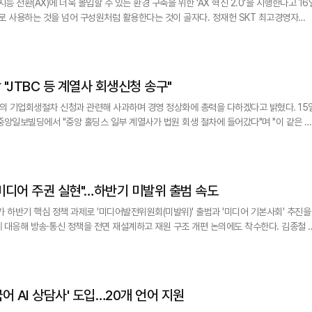
능 전환(AX)에 더욱 몰입할 수 있는 환경 구축을 위한 'AX 혁신 2.0'을 시행한다고 16
용하는 것을 넘어 구성원처럼 활용한다는 것이 골자다. 정재헌 SKT 최고경영자
MS연구소에서 열린 '2026 뉴 이천포럼'에서 AX 혁신 2.0을 제시했다. AX 혁신 2.0은
 모델 혁신까지 이어질 수 있도록 하는 데 초점을 맞췄다. 이에 따라 SKT는 AI
"JTBC 등 계열사 회생신청 송구"
 기업회생절차 신청과 관련해 사과하며 경영 정상화에 총력을 다하겠다고 밝혔다. 15일
중앙일보빌딩에서 "중앙 홀딩스 일부 계열사가 법원 회생 절차에 들어갔다"며 "이 같은 
건 악화, 신용등
이러한 선택을 했다"며 "JTBC, 메가박스, 콘텐트리 등 중앙 채권자와 이해
미디어 주권 실현"…하반기 미발위 출범 속도
하반기 핵심 정책 과제로 '미디어발전위원회(미발위)' 출범과 '미디어 기본사회' 추진을
응해 방송·통신 정책을 전면 재설계하고 재원 구조 개편 논의에도 착수한다. 김종철 방
청사에서 열린 기자간담회에서 "가칭 미디어발전위원회 설립은 미디어 주권을 실현해 나
합미디어법 등 법·제도적 기반은 물론 방송·미디어 분야 재
국어 AI 상담사' 도입…20개 언어 지원