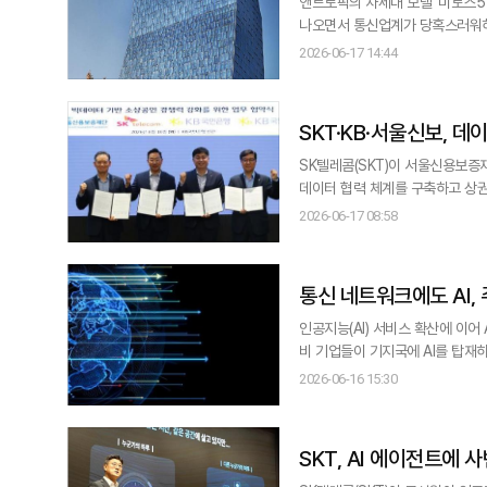
앤트로픽의 차세대 모델 '미토스5
나오면서 통신업계가 당혹스러워하고
이어지는 모양새다. 16일 IT업계에 따르면 워싱턴포스트(WP)를 비롯한 복수의 외신은 백악관 관계자의 발언을 인용해 미
2026-06-17 14:44
토스5와 페이블5에 대한 외국인 
다고 보도했다.
SKT·KB·서울신보, 
SK텔레콤(SKT)이 서울신용보증재
데이터 협력 체계를 구축하고 상권을 분석해 소상공
KB국민은행 신관에서 소상공인 지
2026-06-17 08:58
(SKT) △가맹점 매출(KB국민
연계·분석해 지역별 상권
통신 네트워크에도 AI,
인공지능(AI) 서비스 확산에 이
비 기업들이 기지국에 AI를 탑재하며 통신망의 AI 전환을 
국 베이스밴드와 라디오에 직접 적용하
2026-06-16 15:30
을 높이고 AI 네이티브 네트워크
율을 최대 10% 개선
SKT, AI 에이전트에 사