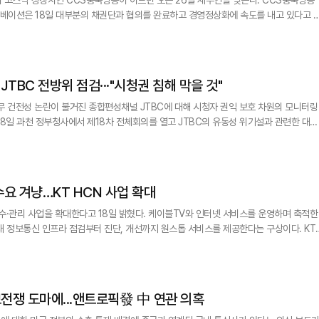
베이션은 18일 대부분의 채권단과 협의를 완료하고 경영정상화에 속도를 내고 있다고 1
2일까지 관련 절차를 모두 마무리한 뒤 방송미디어통신위원회와 한국거래소에 관련 자료를
방송은 오는
 JTBC 전방위 점검···"시청권 침해 막을 것"
 건전성 논란이 불거진 종합편성채널 JTBC에 대해 시청자 권익 보호 차원의 모니터링
료와 단기 차입금 현황, 계열사 간 거래 등을 면밀히 파악해 시나리오별 대처 방안을 수립
요 겨냥…KT HCN 사업 확대
수·관리 사업을 확대한다고 18일 밝혔다. 케이블TV와 인터넷 서비스를 운영하며 축적한
 정보통신 인프라 점검부터 진단, 개선까지 원스톱 서비스를 제공한다는 구상이다. KT
라를 직접 운영하며 통신 품질 관리와 장애 대응, 현장 복구 역량을 확보해 왔다. 정보통
을 넘어 회선·배선·단자함·무선 환경·보안장비 등 다양한 장애 원인을 분석해
보전쟁 도마에...앤트로픽發 中 연관 의혹