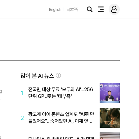
로
English
日本語
그
검
전
인
색
체
메
뉴
많이 본 AI 뉴스
전국민 대상 무료 '모두의 AI'...256
1
단위 GPU로는 '태부족'
광고계 이어 콘텐츠 업계도 "AI로 만
2
들었어요"…숨어있던 AI, 이제 앞으
로
통