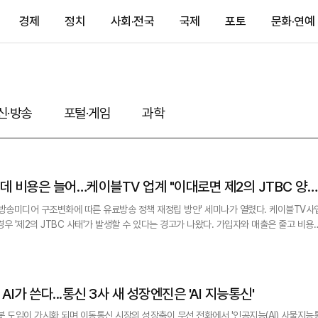
경제
정치
사회·전국
국제
포토
문화·연예
신·방송
포털·게임
과학
 비용은 늘어…케이블TV 업계 "이대로면 제2의 JTBC 양
송미디어 구조변화에 따른 유료방송 정책 재정립 방안' 세미나가 열렸다. 케이블TV사업
우 '제2의 JTBC 사태'가 발생할 수 있다는 경고가 나왔다. 가입자와 매출은 줄고 비용
프레스센터에서는 '방송미디어 구조변화에 따른 유
가 열렸다. 이종관 법무법인 세종 수석전문위원은 "단기 대응 타이밍을 놓
AI가 쓴다...통신 3사 새 성장엔진은 'AI 지능통신'
도입이 가시화 되며 이동통신 시장의 성장축이 무선 전화에서 '인공지능(AI) 사물지능