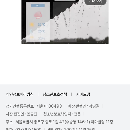
더보기
arrow_forward_ios
Unmute
개인정보처리방침
청소년보호정책
사이트맵
정기간행등록번호 : 서울 아 00493
회장·발행인 : 곽영길
사장·편집인 : 임규진
청소년보호책임자 : 전운
주소 : 서울특별시 종로구 종로 1길 42(수송동 146-1) 이마빌딩 11층
전화 : 02-767-1500
발행일자 : 2007년 11월 15일