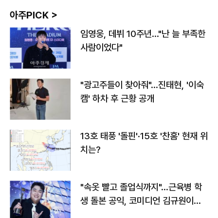
아주PICK >
임영웅, 데뷔 10주년…"난 늘 부족한
사람이었다"
"광고주들이 찾아줘"…진태현, '이숙
캠' 하차 후 근황 공개
13호 태풍 '돌핀'·15호 '찬홈' 현재 위
치는?
"속옷 빨고 졸업식까지"…근육병 학
생 돌본 공익, 코미디언 김규원이었
다