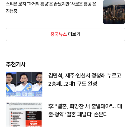
스티븐 로치 '과거의 홍콩'은 끝났지만 '새로운 홍콩'은
진행중
중국뉴스
더보기
추천기사
김민석, 제주·인천서 정청래 누르고
2승째…2대1 구도 완성
李 "결혼, 희망찬 새 출발돼야"… 대
출·청약 '결혼 페널티' 손본다