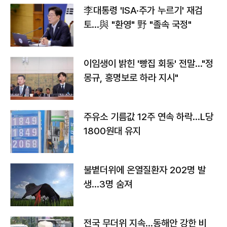
李대통령 'ISA·주가 누르기' 재검
토…與 "환영" 野 "졸속 국정"
이임생이 밝힌 '빵집 회동' 전말…"정
몽규, 홍명보로 하라 지시"
주유소 기름값 12주 연속 하락…L당
1800원대 유지
불볕더위에 온열질환자 202명 발
생…3명 숨져
전국 무더위 지속…동해안 강한 비