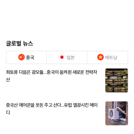
글로벌 뉴스
중국
일본
베트남
희토류 다음은 광모듈…중국이 움켜쥔 새로운 전략자
산
중국산 에어콘을 웃돈 주고 산다...유럽 열광시킨 메이
디