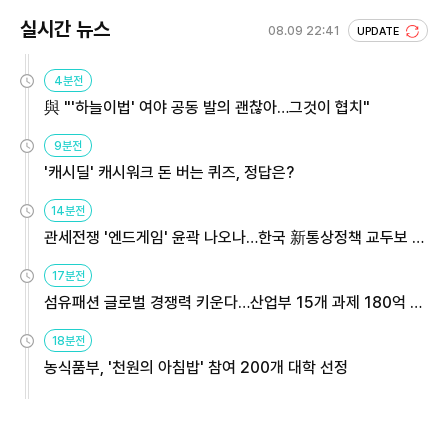
실시간 뉴스
08.09 22:41
UPDATE
4분전
與 "'하늘이법' 여야 공동 발의 괜찮아…그것이 협치"
9분전
'캐시딜' 캐시워크 돈 버는 퀴즈, 정답은?
14분전
관세전쟁 '엔드게임' 윤곽 나오나…한국 新통상정책 교두보 활
용해야
17분전
섬유패션 글로벌 경쟁력 키운다…산업부 15개 과제 180억 지
원
18분전
농식품부, '천원의 아침밥' 참여 200개 대학 선정