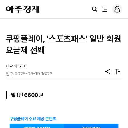
로
아
그
검
전
주
인
색
체
경
메
제
뉴
쿠팡플레이, '스포츠패스' 일반 회원
요금제 선봬
나선혜 기자
공
텍
입력 2025-06-19 16:22
유
스
트
크
기
월 1만 6600원