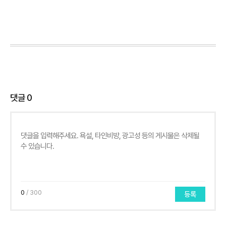
댓글
0
0
/ 300
등록