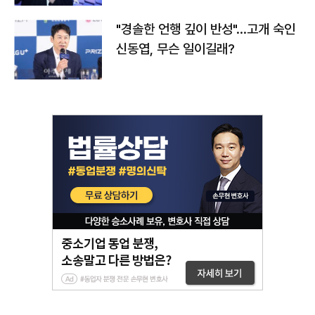
"경솔한 언행 깊이 반성"…고개 숙인
신동엽, 무슨 일이길래?