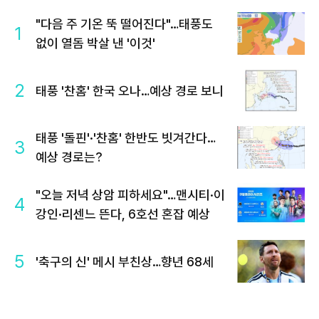
"다음 주 기온 뚝 떨어진다"…태풍도
1
없이 열돔 박살 낸 '이것'
2
태풍 '찬홈' 한국 오나…예상 경로 보니
태풍 '돌핀'·'찬홈' 한반도 빗겨간다…
3
예상 경로는?
"오늘 저녁 상암 피하세요"…맨시티·이
4
강인·리센느 뜬다, 6호선 혼잡 예상
5
'축구의 신' 메시 부친상…향년 68세