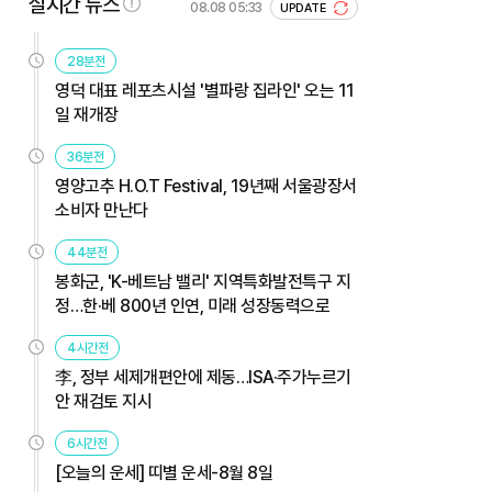
실시간 뉴스
08.08 05:33
UPDATE
28분전
영덕 대표 레포츠시설 '별파랑 집라인' 오는 11
일 재개장
36분전
영양고추 H.O.T Festival, 19년째 서울광장서
소비자 만난다
44분전
봉화군, 'K-베트남 밸리' 지역특화발전특구 지
정…한·베 800년 인연, 미래 성장동력으로
4시간전
李, 정부 세제개편안에 제동…ISA·주가누르기
안 재검토 지시
6시간전
[오늘의 운세] 띠별 운세-8월 8일