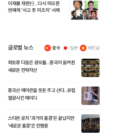
이재룡 재판行…다시 떠오른
연예계 '사고 후 미조치' 사례
글로벌 뉴스
중국
일본
베트남
희토류 다음은 광모듈…중국이 움켜쥔
새로운 전략자산
중국산 에어콘을 웃돈 주고 산다...유럽
열광시킨 메이디
스티븐 로치 '과거의 홍콩'은 끝났지만
'새로운 홍콩'은 진행중