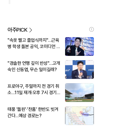
아주PICK
"속옷 빨고 졸업식까지"…근육
병 학생 돌본 공익, 코미디언 김
규원이었다
"경솔한 언행 깊이 반성"…고개
숙인 신동엽, 무슨 일이길래?
프로야구, 주말까지 전 경기 취
소…11일 재개·오후 7시 경기
시작
태풍 '돌핀'·'찬홈' 한반도 빗겨
간다…예상 경로는?