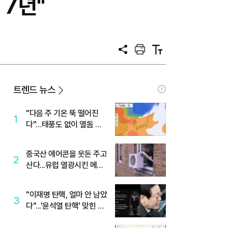
 7년"
공
프
텍
유
린
스
트
트
크
기
트렌드 뉴스
"다음 주 기온 뚝 떨어진
1
다"…태풍도 없이 열돔 박
살 낸 '이것'
중국산 에어콘을 웃돈 주고
2
산다...유럽 열광시킨 메이
디
"이재명 탄핵, 얼마 안 남았
3
다"...'윤석열 탄핵' 맞힌 무
당, '성지글' 등장