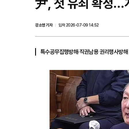
尹, 첫 유죄 확정…
강소영 기자
입력 2026-07-09 14:52
특수공무집행방해·직권남용 권리행사방해 