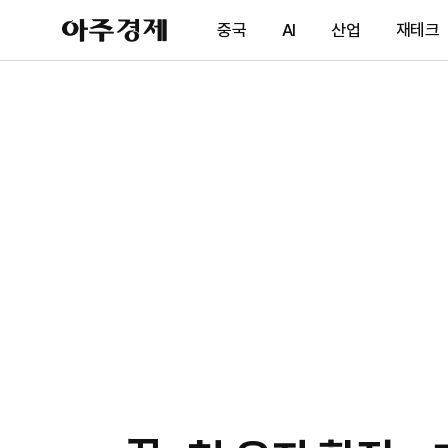
아
중국
AI
산업
재테크
주
경
제