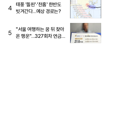
태풍 '돌핀'·'찬홈' 한반도
4
빗겨간다…예상 경로는?
"서울 여행하는 꿈 뒤 찾아
5
온 행운"…327회차 연금
복권720+ 당첨번호조회
주목