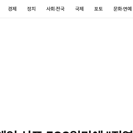
경제
정치
사회·전국
국제
포토
문화·연예