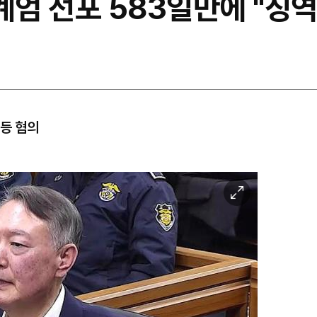
계엄 선포 583일만에 "징역
등 혐의
이
미
지
확
대