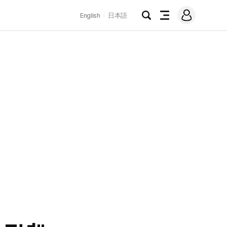
로
English
日本語
그
검
전
인
색
체
메
뉴