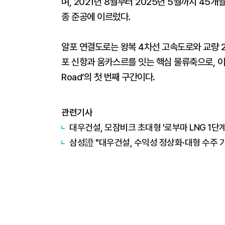
며, 2021년 8월부터 2025년 5월까지 45
종 준공에 이르렀다.
알포 연결도로는 왕복 4차선 고속도로와 교량 2
포 신항과 움카스르를 잇는 핵심 물류축으로, 이라
Road’의 첫 번째 구간이다.
관련기사
대우건설, 모잠비크 초대형 '로부마 LNG 1단계
삼성證 "대우건설, 수익성 정상화·대형 수주 