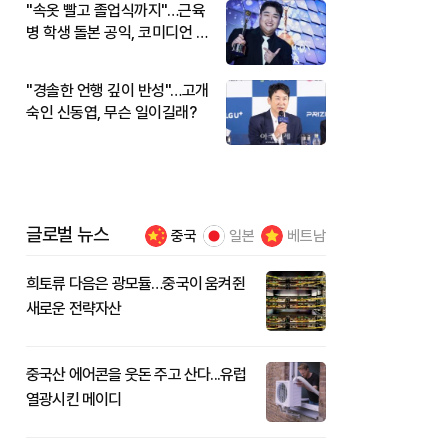
"속옷 빨고 졸업식까지"…근육
병 학생 돌본 공익, 코미디언 김
규원이었다
"경솔한 언행 깊이 반성"…고개
숙인 신동엽, 무슨 일이길래?
글로벌 뉴스
중국
일본
베트남
희토류 다음은 광모듈…중국이 움켜쥔
새로운 전략자산
중국산 에어콘을 웃돈 주고 산다...유럽
열광시킨 메이디