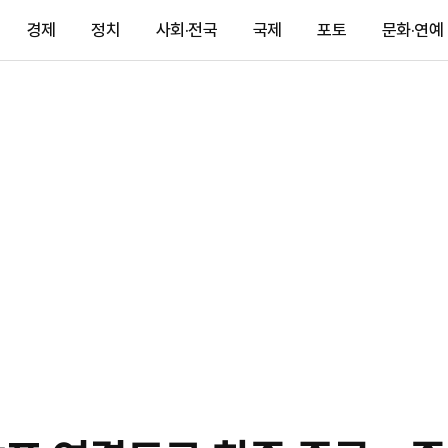
경제
정치
사회·전국
국제
포토
문화·연예