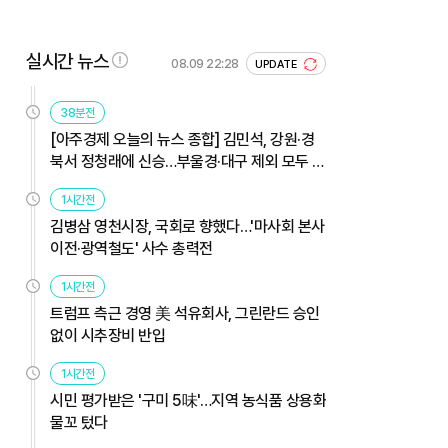
실시간 뉴스
08.09 22:28
UPDATE
38분전
[아주경제 오늘의 뉴스 종합] 김민석, 강원·경
북서 정청래에 신승…부울경·대구 제외 모두 웃
었다 外
1시간전
김병삼 영천시장, 국회로 향했다…'마사회 본사
이전·광역철도' 사수 총력전
1시간전
트럼프 측근 경영 美 석유회사, 그린란드 승인
없이 시추장비 반입
1시간전
시민 평가받은 '구미 5味'…지역 농식품 상용화
물꼬 텄다