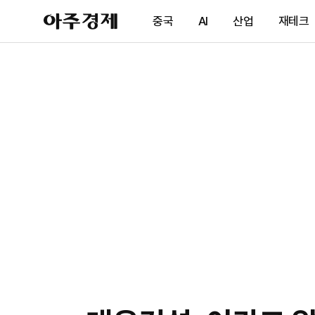
아
중국
AI
산업
재테크
주
경
제