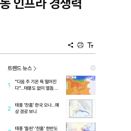
중동 인프라 경쟁력
공
프
텍
유
린
스
트
트
크
기
트렌드 뉴스
"다음 주 기온 뚝 떨어진
1
다"…태풍도 없이 열돔 박
살 낸 '이것'
태풍 '찬홈' 한국 오나…예
2
상 경로 보니
태풍 '돌핀'·'찬홈' 한반도