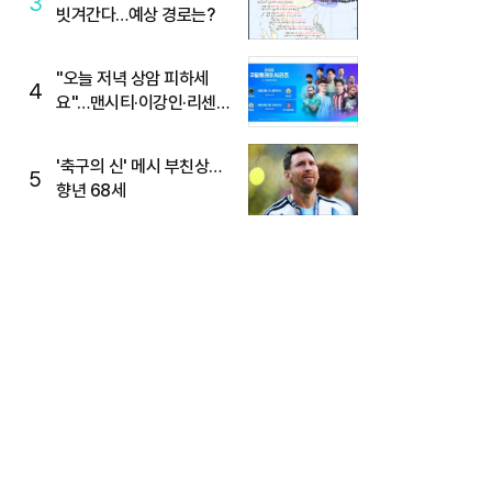
3
빗겨간다…예상 경로는?
"오늘 저녁 상암 피하세
4
요"…맨시티·이강인·리센느
뜬다, 6호선 혼잡 예상
'축구의 신' 메시 부친상…
5
향년 68세