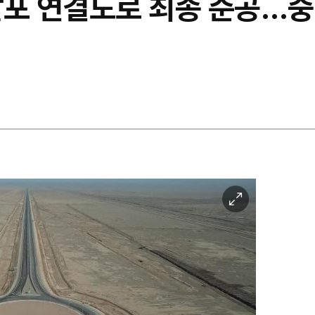
알포 연결도로 최종 준공…
이
미
지
확
대