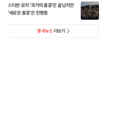
스티븐 로치 '과거의 홍콩'은 끝났지만
'새로운 홍콩'은 진행중
중국뉴스
더보기