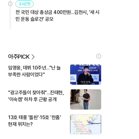
2시간전
전 국민 대상 총상금 400만원...김천시, '새 시
민 운동 슬로건' 공모
아주PICK
임영웅, 데뷔 10주년…"난 늘
부족한 사람이었다"
"광고주들이 찾아줘"…진태현,
'이숙캠' 하차 후 근황 공개
13호 태풍 '돌핀'·15호 '찬홈'
현재 위치는?