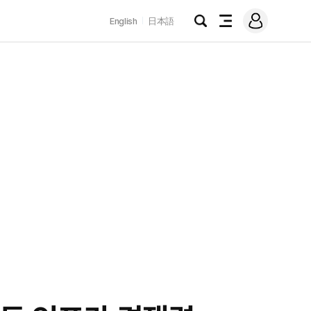
로
English
日本語
그
검
전
인
색
체
메
뉴