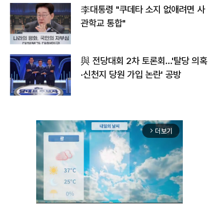
李대통령 "쿠데타 소지 없애려면 사
관학교 통합"
與 전당대회 2차 토론회…'탈당 의혹
·신천지 당원 가입 논란' 공방
더보기
arrow_forward_ios