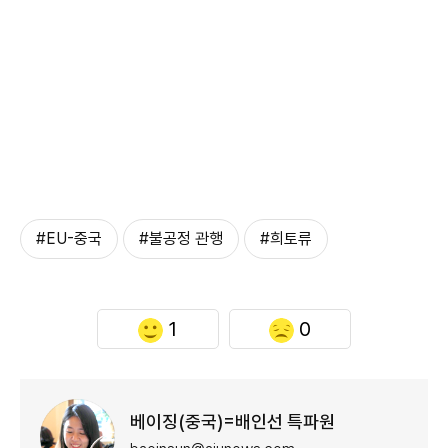
#EU-중국
#불공정 관행
#희토류
1
0
베이징(중국)=배인선 특파원