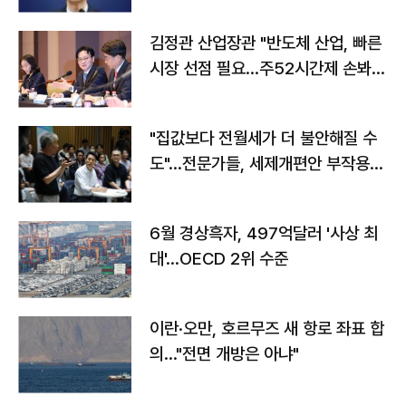
김정관 산업장관 "반도체 산업, 빠른
시장 선점 필요…주52시간제 손봐
야"
"집값보다 전월세가 더 불안해질 수
도"…전문가들, 세제개편안 부작용
우려
6월 경상흑자, 497억달러 '사상 최
대'…OECD 2위 수준
이란·오만, 호르무즈 새 항로 좌표 합
의…"전면 개방은 아냐"