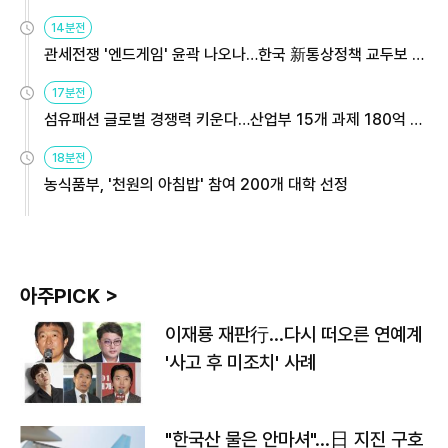
14분전
관세전쟁 '엔드게임' 윤곽 나오나…한국 新통상정책 교두보 활
용해야
17분전
섬유패션 글로벌 경쟁력 키운다…산업부 15개 과제 180억 지
원
18분전
농식품부, '천원의 아침밥' 참여 200개 대학 선정
아주PICK >
이재룡 재판行…다시 떠오른 연예계
'사고 후 미조치' 사례
"한국산 물은 안마셔"…日 지진 구호