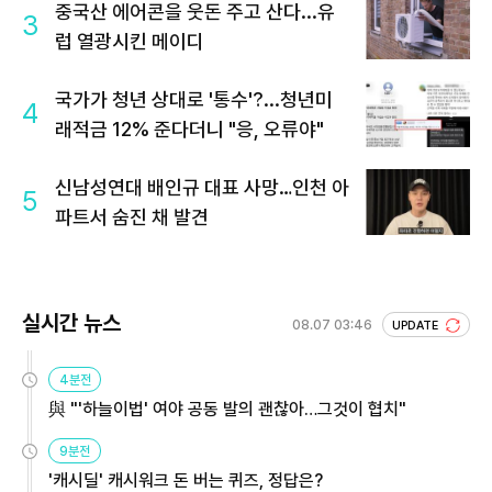
중국산 에어콘을 웃돈 주고 산다...유
3
럽 열광시킨 메이디
국가가 청년 상대로 '통수'?...청년미
4
래적금 12% 준다더니 "응, 오류야"
신남성연대 배인규 대표 사망…인천 아
5
파트서 숨진 채 발견
실시간 뉴스
08.07 03:46
UPDATE
4분전
與 "'하늘이법' 여야 공동 발의 괜찮아…그것이 협치"
9분전
'캐시딜' 캐시워크 돈 버는 퀴즈, 정답은?