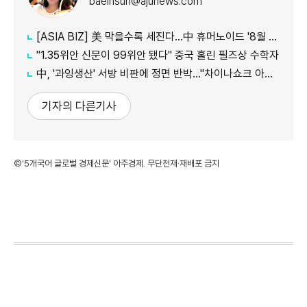
baeinsun@ajunews.com
[ASIA BIZ] 美 막을수록 세진다…中 휴머노이드 '8월 대공세'
"1.35위안 신문이 99위안 됐다" 중국 홀린 필즈상 수학자
中, '과잉생산' 서방 비판에 정면 반박…"차이나쇼크 아닌 기회"
기자의 다른기사
©'5개국어 글로벌 경제신문' 아주경제. 무단전재·재배포 금지