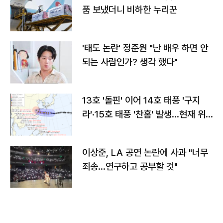
품 보냈더니 비하한 누리꾼
'태도 논란' 정준원 "난 배우 하면 안
되는 사람인가? 생각 했다"
13호 '돌핀' 이어 14호 태풍 '구지
라'·15호 태풍 '찬홈' 발생…현재 위
치와 이동경로는?
이상준, LA 공연 논란에 사과 "너무
죄송…연구하고 공부할 것"