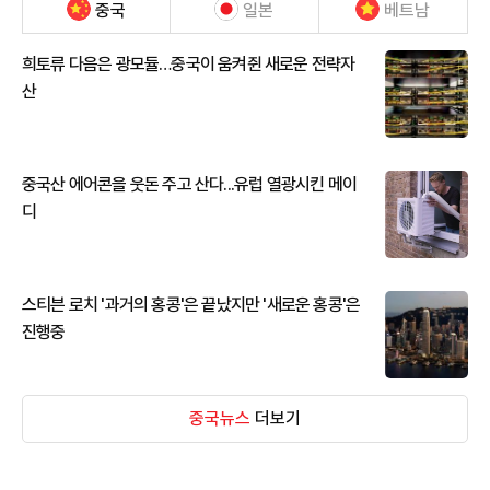
중국
일본
베트남
희토류 다음은 광모듈…중국이 움켜쥔 새로운 전략자
산
중국산 에어콘을 웃돈 주고 산다...유럽 열광시킨 메이
디
스티븐 로치 '과거의 홍콩'은 끝났지만 '새로운 홍콩'은
진행중
중국뉴스
더보기