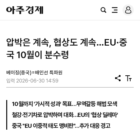
로
아
그
검
전
주
인
색
체
경
메
제
뉴
압박은 계속, 협상도 계속…EU·중
국 10월이 분수령
베이징(중국)=배인선 특파원
공
텍
입력 2026-06-30 14:59
유
스
트
크
기
10월까지 '가시적 성과' 목표…무역갈등 해법 모색
철강·전기차로 압박하며 대화…EU의 '협상 딜레마'
중국 "EU 이중적 태도 맹비판"…추가 대응 경고