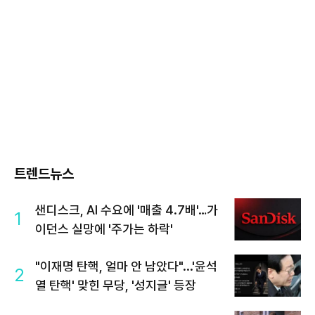
트렌드뉴스
샌디스크, AI 수요에 '매출 4.7배'…가
1
이던스 실망에 '주가는 하락'
"이재명 탄핵, 얼마 안 남았다"...'윤석
2
열 탄핵' 맞힌 무당, '성지글' 등장