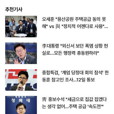
추천기사
오세훈 "용산공원 주택공급 동의 못
해" vs 與 "정치적 어젠다로 사용"
맞불
李대통령 "외신서 보던 폭염 상황 현
실로…모든 행정력 총동원하라"
종합특검, '계엄 당정대 회의 참석' 한
동훈 참고인 조사...12일 통보
靑 홍보수석 "세금으로 집값 잡겠다
는 생각 없어…주택 공급 '속도전'"