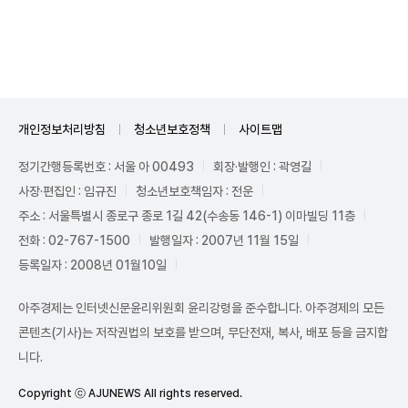
Mute
개인정보처리방침
청소년보호정책
사이트맵
정기간행등록번호 : 서울 아 00493
회장·발행인 : 곽영길
사장·편집인 : 임규진
청소년보호책임자 : 전운
주소 : 서울특별시 종로구 종로 1길 42(수송동 146-1) 이마빌딩 11층
전화 : 02-767-1500
발행일자 : 2007년 11월 15일
등록일자 : 2008년 01월10일
아주경제는 인터넷신문윤리위원회 윤리강령을 준수합니다. 아주경제의 모든
콘텐츠(기사)는 저작권법의 보호를 받으며, 무단전재, 복사, 배포 등을 금지합
니다.
Copyright ⓒ AJUNEWS All rights reserved.