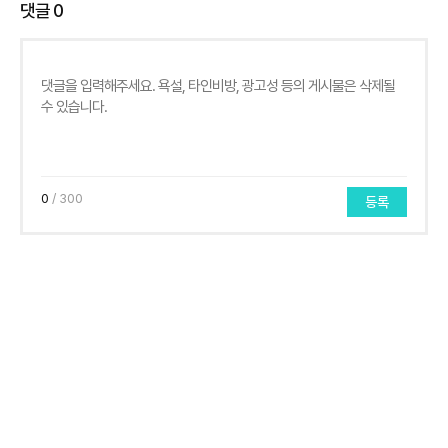
댓글
0
0
/ 300
등록