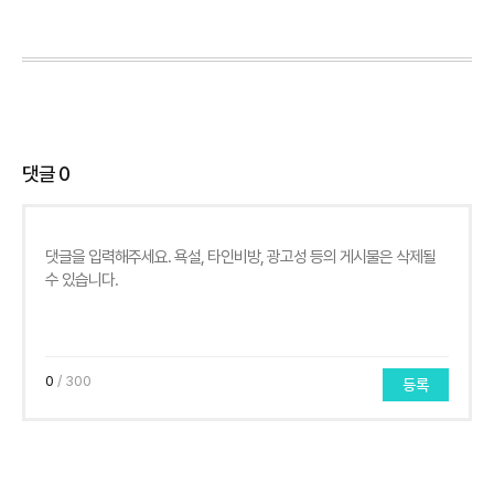
댓글
0
0
/ 300
등록