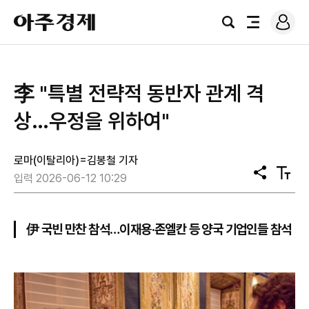
로
아
그
검
전
주
인
색
체
경
메
제
뉴
李 "특별 전략적 동반자 관계 격
상…우정을 위하여"
로마(이탈리아)=김봉철 기자
공
텍
입력 2026-06-12 10:29
유
스
트
크
기
伊 국빈 만찬 참석…이재용·존엘칸 등 양국 기업인들 참석