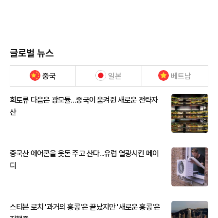
글로벌 뉴스
중국
일본
베트남
희토류 다음은 광모듈…중국이 움켜쥔 새로운 전략자
산
중국산 에어콘을 웃돈 주고 산다...유럽 열광시킨 메이
디
스티븐 로치 '과거의 홍콩'은 끝났지만 '새로운 홍콩'은