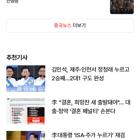
진행중
중국뉴스
더보기
추천기사
김민석, 제주·인천서 정청래 누르고
2승째…2대1 구도 완성
李 "결혼, 희망찬 새 출발돼야"… 대
출·청약 '결혼 페널티' 손본다
李대통령 'ISA·주가 누르기' 재검