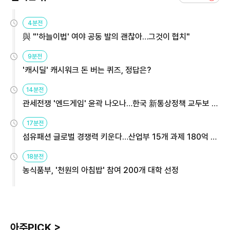
4분전
與 "'하늘이법' 여야 공동 발의 괜찮아…그것이 협치"
9분전
'캐시딜' 캐시워크 돈 버는 퀴즈, 정답은?
14분전
관세전쟁 '엔드게임' 윤곽 나오나…한국 新통상정책 교두보 활
용해야
17분전
섬유패션 글로벌 경쟁력 키운다…산업부 15개 과제 180억 지
원
18분전
농식품부, '천원의 아침밥' 참여 200개 대학 선정
아주PICK >