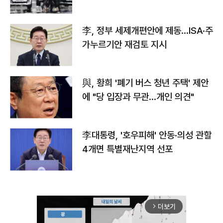
李, 정부 세제개편안에 제동…ISA·주
가누르기안 재검토 지시
與, 황희 '폐기 버스 청년 주택' 제안
에 "당 입장과 무관…개인 의견"
李대통령, '호우피해' 안동·의성 관할
4개면 특별재난지역 선포
더보기
arrow_forward_ios