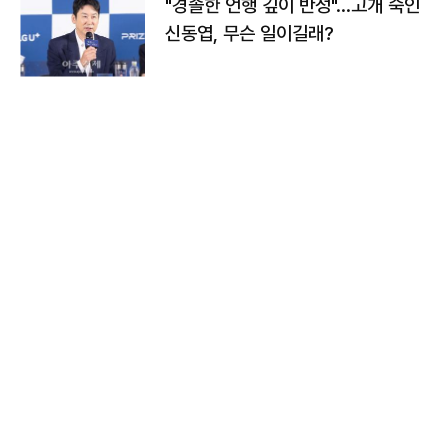
"경솔한 언행 깊이 반성"…고개 숙인
신동엽, 무슨 일이길래?