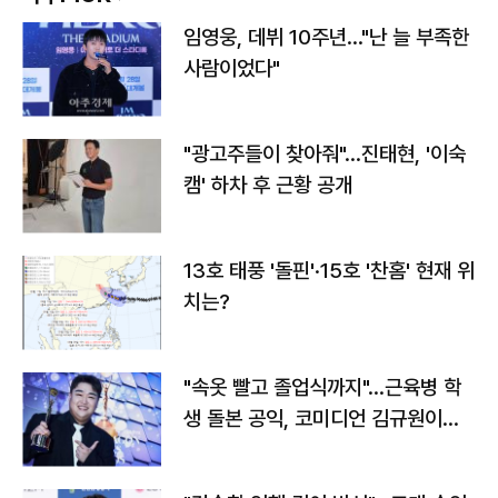
임영웅, 데뷔 10주년…"난 늘 부족한
사람이었다"
"광고주들이 찾아줘"…진태현, '이숙
캠' 하차 후 근황 공개
13호 태풍 '돌핀'·15호 '찬홈' 현재 위
치는?
"속옷 빨고 졸업식까지"…근육병 학
생 돌본 공익, 코미디언 김규원이었
다