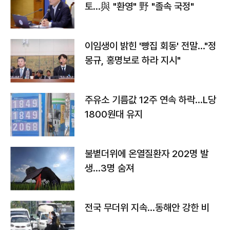
토…與 "환영" 野 "졸속 국정"
이임생이 밝힌 '빵집 회동' 전말…"정
몽규, 홍명보로 하라 지시"
주유소 기름값 12주 연속 하락…L당
1800원대 유지
불볕더위에 온열질환자 202명 발
생…3명 숨져
전국 무더위 지속…동해안 강한 비