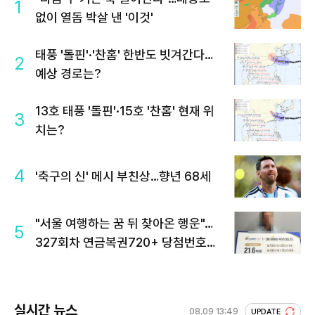
1
없이 열돔 박살 낸 '이것'
태풍 '돌핀'·'찬홈' 한반도 빗겨간다…
2
예상 경로는?
13호 태풍 '돌핀'·15호 '찬홈' 현재 위
3
치는?
4
'축구의 신' 메시 부친상…향년 68세
"서울 여행하는 꿈 뒤 찾아온 행운"…
5
327회차 연금복권720+ 당첨번호조
회 주목
실시간 뉴스
08.09 13:49
UPDATE