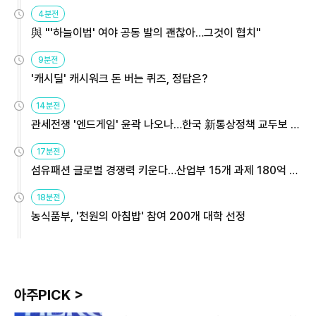
4분전
與 "'하늘이법' 여야 공동 발의 괜찮아…그것이 협치"
9분전
'캐시딜' 캐시워크 돈 버는 퀴즈, 정답은?
14분전
관세전쟁 '엔드게임' 윤곽 나오나…한국 新통상정책 교두보 활
용해야
17분전
섬유패션 글로벌 경쟁력 키운다…산업부 15개 과제 180억 지
원
18분전
농식품부, '천원의 아침밥' 참여 200개 대학 선정
아주PICK >