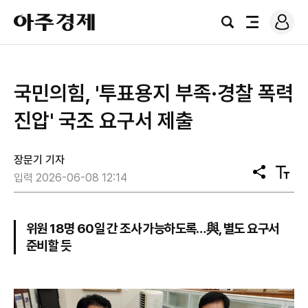
로
아
그
검
전
주
인
색
체
경
메
제
뉴
국민의힘, '투표용지 부족·경찰 폭력
진압' 국조 요구서 제출
장문기 기자
공
텍
입력 2026-06-08 12:14
유
스
트
크
기
위원 18명 60일 간 조사 가능하도록…與, 별도 요구서
준비할 듯