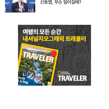
신동엽, 무슨 일이길래?