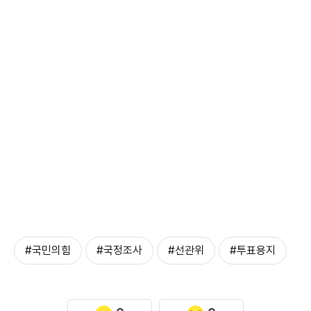
#국민의힘
#국정조사
#선관위
#투표용지