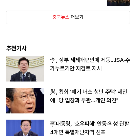
중국뉴스
더보기
추천기사
李, 정부 세제개편안에 제동…ISA·주
가누르기안 재검토 지시
與, 황희 '폐기 버스 청년 주택' 제안
에 "당 입장과 무관…개인 의견"
李대통령, '호우피해' 안동·의성 관할
4개면 특별재난지역 선포