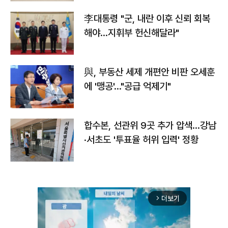
李대통령 "군, 내란 이후 신뢰 회복
해야…지휘부 헌신해달라"
與, 부동산 세제 개편안 비판 오세훈
에 '맹공'…"공급 억제기"
합수본, 선관위 9곳 추가 압색…강남
·서초도 '투표율 허위 입력' 정황
더보기
arrow_forward_ios