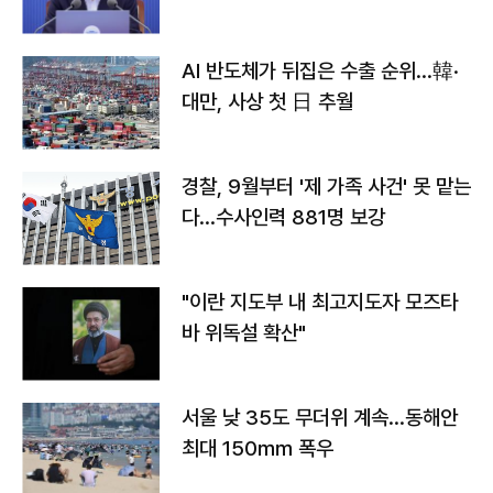
AI 반도체가 뒤집은 수출 순위…韓·
대만, 사상 첫 日 추월
경찰, 9월부터 '제 가족 사건' 못 맡는
다…수사인력 881명 보강
"이란 지도부 내 최고지도자 모즈타
바 위독설 확산"
서울 낮 35도 무더위 계속…동해안
최대 150㎜ 폭우