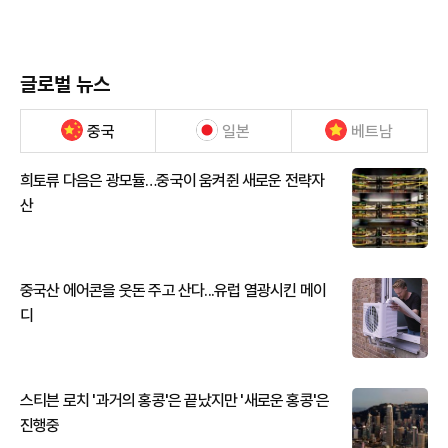
글로벌 뉴스
중국
일본
베트남
희토류 다음은 광모듈…중국이 움켜쥔 새로운 전략자
산
중국산 에어콘을 웃돈 주고 산다...유럽 열광시킨 메이
디
스티븐 로치 '과거의 홍콩'은 끝났지만 '새로운 홍콩'은
진행중