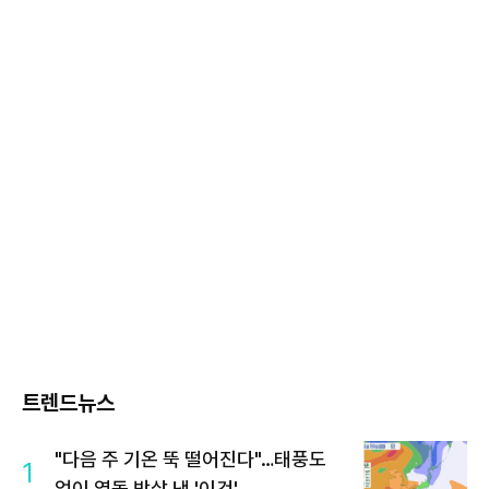
트렌드뉴스
"다음 주 기온 뚝 떨어진다"…태풍도
1
없이 열돔 박살 낸 '이것'