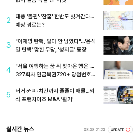
태풍 '돌핀'·'찬홈' 한반도 빗겨간다…
2
예상 경로는?
"이재명 탄핵, 얼마 안 남았다"...'윤석
3
열 탄핵' 맞힌 무당, '성지글' 등장
"서울 여행하는 꿈 뒤 찾아온 행운"…
4
327회차 연금복권720+ 당첨번호조
회 주목
버거·커피·치킨까지 줄줄이 매물…외
5
식 프랜차이즈 M&A '활기'
실시간 뉴스
08.08 21:23
UPDATE