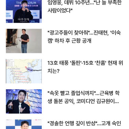
임영웅, 데뷔 10주년…"난 늘 부족한
사람이었다"
"광고주들이 찾아줘"…진태현, '이숙
캠' 하차 후 근황 공개
13호 태풍 '돌핀'·15호 '찬홈' 현재 위
치는?
"속옷 빨고 졸업식까지"…근육병 학
생 돌본 공익, 코미디언 김규원이었
다
"경솔한 언행 깊이 반성"…고개 숙인