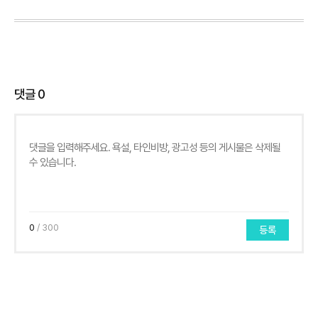
댓글
0
0
/ 300
등록