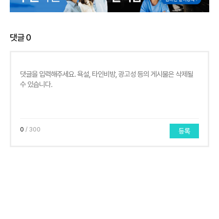
댓글
0
0
/ 300
등록