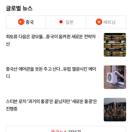
글로벌 뉴스
중국
일본
베트남
희토류 다음은 광모듈…중국이 움켜쥔 새로운 전략자
산
중국산 에어콘을 웃돈 주고 산다...유럽 열광시킨 메이
디
스티븐 로치 '과거의 홍콩'은 끝났지만 '새로운 홍콩'은
진행중