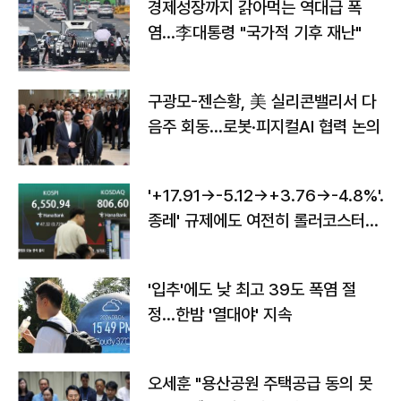
경제성장까지 갉아먹는 역대급 폭
염…李대통령 "국가적 기후 재난"
구광모-젠슨황, 美 실리콘밸리서 다
음주 회동…로봇·피지컬AI 협력 논의
'+17.91→-5.12→+3.76→-4.8%'…'
종레' 규제에도 여전히 롤러코스터
타는 코스피
'입추'에도 낮 최고 39도 폭염 절
정…한밤 '열대야' 지속
오세훈 "용산공원 주택공급 동의 못