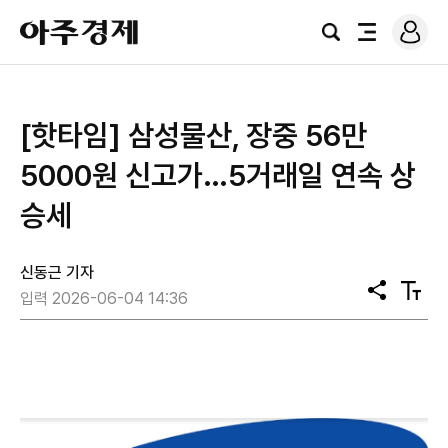
로
아
그
검
전
주
인
색
체
경
메
제
뉴
[핫타임] 삼성물산, 장중 56만
5000원 신고가…5거래일 연속 상
승세
신동근 기자
공
텍
입력 2026-06-04 14:36
유
스
트
크
기