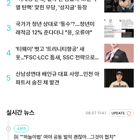
2
열 탄핵' 맞힌 무당, '성지글' 등장
국가가 청년 상대로 '통수'?...청년미
3
래적금 12% 준다더니 "응, 오류야"
'티웨이' 벗고 '트리니티항공' 새
4
옷…"FSC·LCC 틈새, SSC 전략으로
공략"
신남성연대 배인규 대표 사망…인천 아
5
파트서 숨진 채 발견
실시간 뉴스
08.07 11:41
UPDATE
4분전
與 "'하늘이법' 여야 공동 발의 괜찮아…그것이 협치"