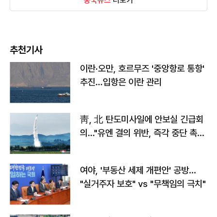
중국뉴스
더보기
추천기사
이란·오만, 호르무즈 '중앙항로 통항'
추진…입항은 이란 관리
靑, 北 탄도미사일에 안보실 긴급회
의…"유엔 결의 위반, 즉각 중단 촉
구"
여야, '부동산 세제 개편안' 공방…
"실거주자 보호" vs "무책임의 극치"