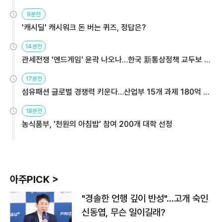
9분전
'캐시딜' 캐시워크 돈 버는 퀴즈, 정답은?
14분전
관세전쟁 '엔드게임' 윤곽 나오나…한국 新통상정책 교두보 활
용해야
17분전
섬유패션 글로벌 경쟁력 키운다…산업부 15개 과제 180억 지
원
18분전
농식품부, '천원의 아침밥' 참여 200개 대학 선정
아주PICK >
"경솔한 언행 깊이 반성"…고개 숙인
신동엽, 무슨 일이길래?