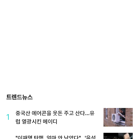
트렌드뉴스
중국산 에어콘을 웃돈 주고 산다...유
1
럽 열광시킨 메이디
"이재명 탄핵, 얼마 안 남았다"...'윤석