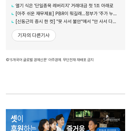
열기 식은 '단일종목 레버리지' 거래대금 첫 1조 아래로
[아주 쉬운 재무제표] PBR이 뭐길래…정부가 '주가 누르기'에 칼 빼든 이유
[신동근의 증시 한 컷] "못 사서 불안"에서 "안 사서 다행"으로…증시 덮친 '조모'
기자의 다른기사
©'5개국어 글로벌 경제신문' 아주경제. 무단전재·재배포 금지