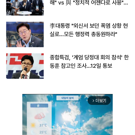
해" vs 與 "정치적 어젠다로 사용"
맞불
李대통령 "외신서 보던 폭염 상황 현
실로…모든 행정력 총동원하라"
종합특검, '계엄 당정대 회의 참석' 한
동훈 참고인 조사...12일 통보
더보기
arrow_forward_ios