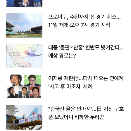
프로야구, 주말까지 전 경기 취소…
11일 재개·오후 7시 경기 시작
태풍 '돌핀'·'찬홈' 한반도 빗겨간다…
예상 경로는?
이재룡 재판行…다시 떠오른 연예계
'사고 후 미조치' 사례
"한국산 물은 안마셔"…日 지진 구호
품 보냈더니 비하한 누리꾼