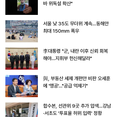
바 위독설 확산"
서울 낮 35도 무더위 계속…동해안
최대 150㎜ 폭우
李대통령 "군, 내란 이후 신뢰 회복
해야…지휘부 헌신해달라"
與, 부동산 세제 개편안 비판 오세훈
에 '맹공'…"공급 억제기"
합수본, 선관위 9곳 추가 압색…강남
·서초도 '투표율 허위 입력' 정황