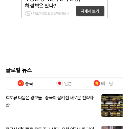
글로벌 뉴스
중국
일본
베트남
희토류 다음은 광모듈…중국이 움켜쥔 새로운 전략자
산