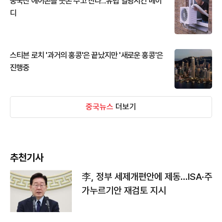
중국산 에어콘을 웃돈 주고 산다...유럽 열광시킨 메이
디
스티븐 로치 '과거의 홍콩'은 끝났지만 '새로운 홍콩'은
진행중
중국뉴스
더보기
추천기사
李, 정부 세제개편안에 제동…ISA·주
가누르기안 재검토 지시