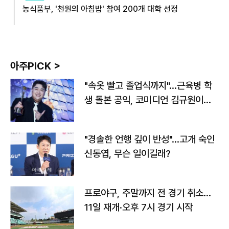
농식품부, '천원의 아침밥' 참여 200개 대학 선정
아주PICK >
"속옷 빨고 졸업식까지"…근육병 학
생 돌본 공익, 코미디언 김규원이었
다
"경솔한 언행 깊이 반성"…고개 숙인
신동엽, 무슨 일이길래?
프로야구, 주말까지 전 경기 취소…
11일 재개·오후 7시 경기 시작