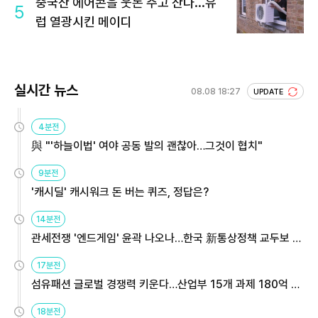
중국산 에어콘을 웃돈 주고 산다...유
5
럽 열광시킨 메이디
실시간 뉴스
08.08 18:27
UPDATE
4분전
與 "'하늘이법' 여야 공동 발의 괜찮아…그것이 협치"
9분전
'캐시딜' 캐시워크 돈 버는 퀴즈, 정답은?
14분전
관세전쟁 '엔드게임' 윤곽 나오나…한국 新통상정책 교두보 활
용해야
17분전
섬유패션 글로벌 경쟁력 키운다…산업부 15개 과제 180억 지
원
18분전