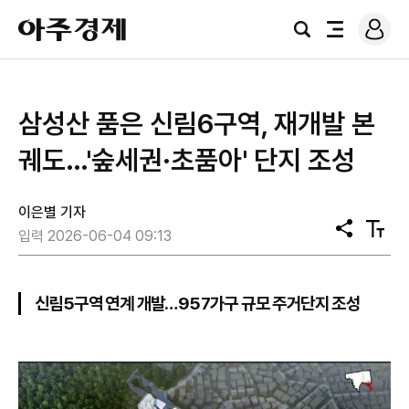
로
아
그
검
전
주
인
색
체
경
메
제
뉴
삼성산 품은 신림6구역, 재개발 본
궤도…'숲세권·초품아' 단지 조성
이은별 기자
공
텍
입력 2026-06-04 09:13
유
스
트
크
기
신림5구역 연계 개발…957가구 규모 주거단지 조성