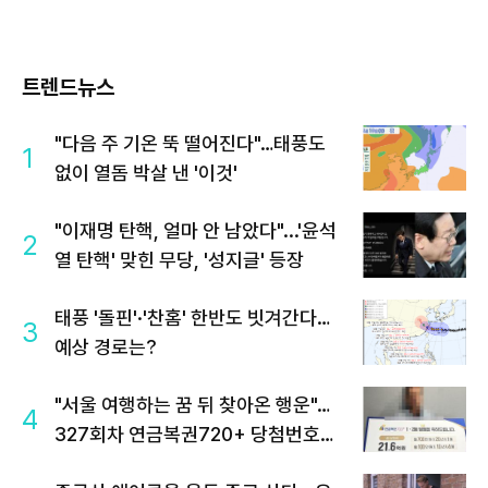
트렌드뉴스
"다음 주 기온 뚝 떨어진다"…태풍도
1
없이 열돔 박살 낸 '이것'
"이재명 탄핵, 얼마 안 남았다"...'윤석
2
열 탄핵' 맞힌 무당, '성지글' 등장
태풍 '돌핀'·'찬홈' 한반도 빗겨간다…
3
예상 경로는?
"서울 여행하는 꿈 뒤 찾아온 행운"…
4
327회차 연금복권720+ 당첨번호조
회 주목