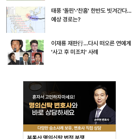
태풍 '돌핀'·'찬홈' 한반도 빗겨간다…
예상 경로는?
이재룡 재판行…다시 떠오른 연예계
'사고 후 미조치' 사례