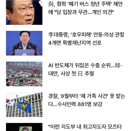
與, 황희 '폐기 버스 청년 주택' 제안
에 "당 입장과 무관…개인 의견"
李대통령, '호우피해' 안동·의성 관할
4개면 특별재난지역 선포
AI 반도체가 뒤집은 수출 순위…韓·
대만, 사상 첫 日 추월
경찰, 9월부터 '제 가족 사건' 못 맡는
다…수사인력 881명 보강
"이란 지도부 내 최고지도자 모즈타