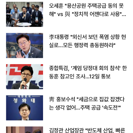
오세훈 "용산공원 주택공급 동의 못
해" vs 與 "정치적 어젠다로 사용"
맞불
李대통령 "외신서 보던 폭염 상황 현
실로…모든 행정력 총동원하라"
종합특검, '계엄 당정대 회의 참석' 한
동훈 참고인 조사...12일 통보
靑 홍보수석 "세금으로 집값 잡겠다
는 생각 없어…주택 공급 '속도전'"
김정관 산업장관 "반도체 산업, 빠른