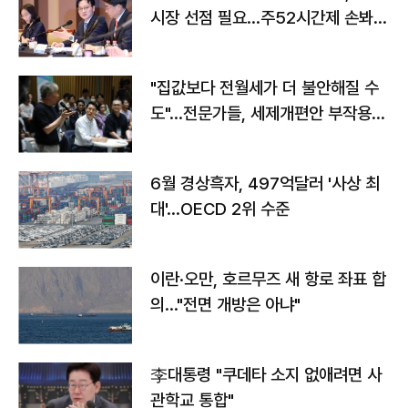
시장 선점 필요…주52시간제 손봐
야"
"집값보다 전월세가 더 불안해질 수
도"…전문가들, 세제개편안 부작용
우려
6월 경상흑자, 497억달러 '사상 최
대'…OECD 2위 수준
이란·오만, 호르무즈 새 항로 좌표 합
의…"전면 개방은 아냐"
李대통령 "쿠데타 소지 없애려면 사
관학교 통합"