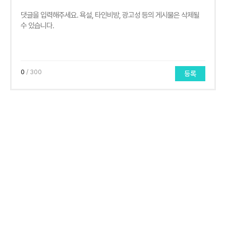
0
/ 300
등록