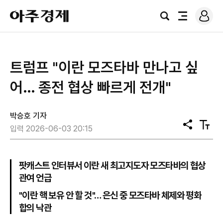
로
아
그
검
전
주
인
색
체
경
메
제
뉴
트럼프 "이란 모즈타바 만나고 싶
어… 종전 협상 빠르게 전개"
박승호 기자
공
텍
입력 2026-06-03 20:15
유
스
트
크
기
팟캐스트 인터뷰서 이란 새 최고지도자 모즈타바의 협상
관여 언급
"이란 핵 보유 안 할 것"… 은신 중 모즈타바 체제와 평화
합의 낙관