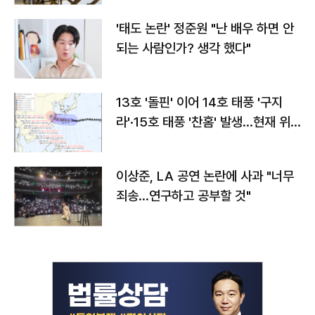
'태도 논란' 정준원 "난 배우 하면 안
되는 사람인가? 생각 했다"
13호 '돌핀' 이어 14호 태풍 '구지
라'·15호 태풍 '찬홈' 발생…현재 위
치와 이동경로는?
이상준, LA 공연 논란에 사과 "너무
죄송…연구하고 공부할 것"