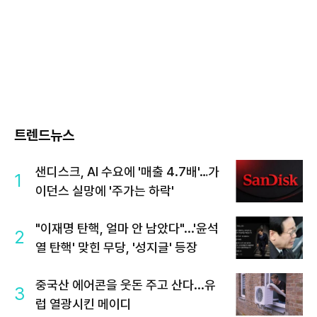
트렌드뉴스
샌디스크, AI 수요에 '매출 4.7배'…가
1
이던스 실망에 '주가는 하락'
"이재명 탄핵, 얼마 안 남았다"...'윤석
2
열 탄핵' 맞힌 무당, '성지글' 등장
중국산 에어콘을 웃돈 주고 산다...유
3
럽 열광시킨 메이디