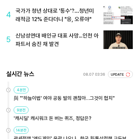
국가가 청년 상대로 '통수'?...청년미
4
래적금 12% 준다더니 "응, 오류야"
신남성연대 배인규 대표 사망…인천 아
5
파트서 숨진 채 발견
실시간 뉴스
08.07 03:36
UPDATE
4분전
與 "'하늘이법' 여야 공동 발의 괜찮아…그것이 협치"
9분전
'캐시딜' 캐시워크 돈 버는 퀴즈, 정답은?
14분전
관세전쟁 '엔드게임' 윤곽 나오나…한국 新통상정책 교두보 활