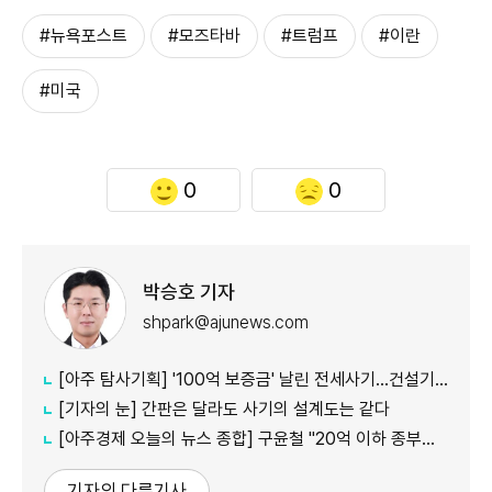
#뉴욕포스트
#모즈타바
#트럼프
#이란
#미국
0
0
박승호 기자
shpark@ajunews.com
[아주 탐사기획] '100억 보증금' 날린 전세사기…건설기술인협회 임대차 경위도 불투명
[기자의 눈] 간판은 달라도 사기의 설계도는 같다
[아주경제 오늘의 뉴스 종합] 구윤철 "20억 이하 종부세 제외, 40억 이상은 과세 정상화"…부동산 세제 대전환" 外
기자의 다른기사