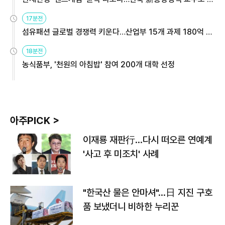
용해야
17분전
섬유패션 글로벌 경쟁력 키운다…산업부 15개 과제 180억 지
원
18분전
농식품부, '천원의 아침밥' 참여 200개 대학 선정
아주PICK >
이재룡 재판行…다시 떠오른 연예계
'사고 후 미조치' 사례
"한국산 물은 안마셔"…日 지진 구호
품 보냈더니 비하한 누리꾼