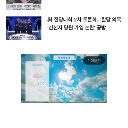
與 전당대회 2차 토론회…'탈당 의혹
·신천지 당원 가입 논란' 공방
더보기
arrow_forward_ios
Mute