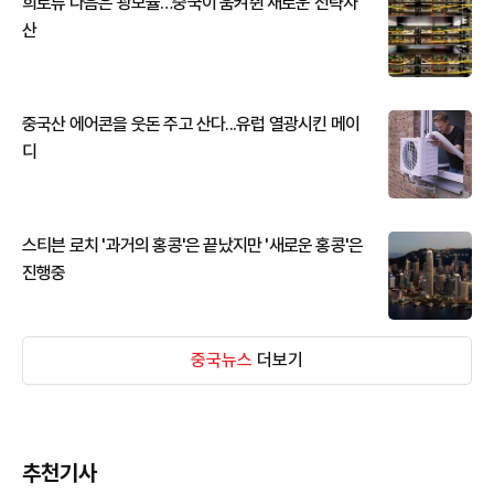
희토류 다음은 광모듈…중국이 움켜쥔 새로운 전략자
산
중국산 에어콘을 웃돈 주고 산다...유럽 열광시킨 메이
디
스티븐 로치 '과거의 홍콩'은 끝났지만 '새로운 홍콩'은
진행중
중국뉴스
더보기
추천기사