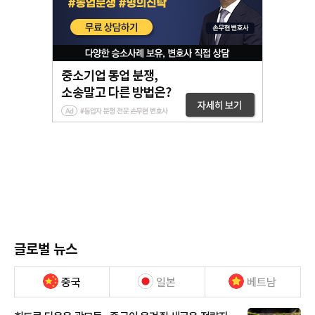
글로벌 뉴스
중국
일본
베트남