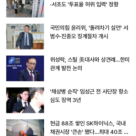
·서초도 '투표율 허위 입력' 정황
국민의힘 윤리위, '돌려차기 실언' 서
범수·진종오 징계절차 개시
위성락, 스틸 美대사와 상견례…한미
관계 발전 논의
'채상병 순직' 임성근 전 사단장 항소
심도 징역 3년
현금 88조 쌓인 SK하이닉스, 국내
채권시장 '큰손' 됐다…최대 40조 투