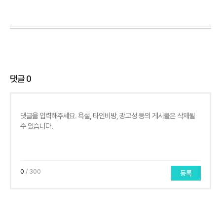
댓글
0
0
/ 300
등록