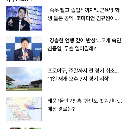
"속옷 빨고 졸업식까지"…근육병 학
생 돌본 공익, 코미디언 김규원이었
다
"경솔한 언행 깊이 반성"…고개 숙인
신동엽, 무슨 일이길래?
프로야구, 주말까지 전 경기 취소…
11일 재개·오후 7시 경기 시작
태풍 '돌핀'·'찬홈' 한반도 빗겨간다…
예상 경로는?