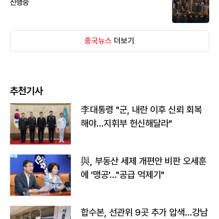
진행중
중국뉴스
더보기
추천기사
李대통령 "군, 내란 이후 신뢰 회복
해야…지휘부 헌신해달라"
與, 부동산 세제 개편안 비판 오세훈
에 '맹공'…"공급 억제기"
합수본, 선관위 9곳 추가 압색…강남