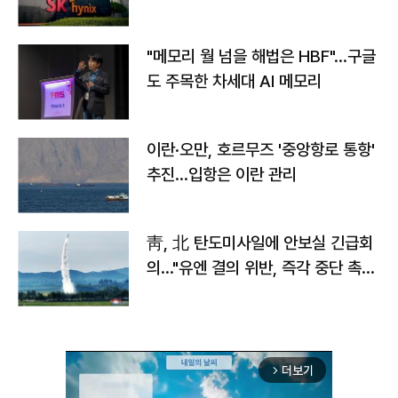
자
"메모리 월 넘을 해법은 HBF"…구글
도 주목한 차세대 AI 메모리
이란·오만, 호르무즈 '중앙항로 통항'
추진…입항은 이란 관리
靑, 北 탄도미사일에 안보실 긴급회
의…"유엔 결의 위반, 즉각 중단 촉
구"
더보기
arrow_forward_ios