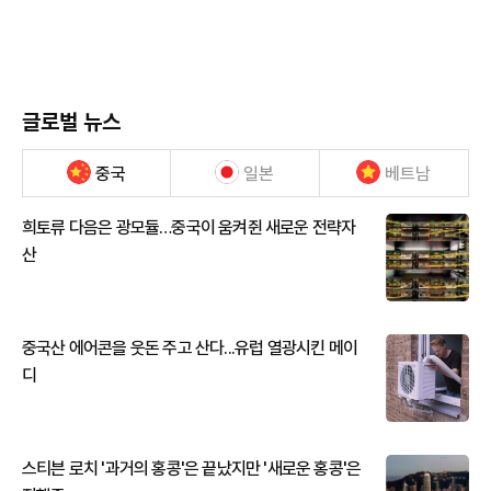
글로벌 뉴스
중국
일본
베트남
희토류 다음은 광모듈…중국이 움켜쥔 새로운 전략자
산
중국산 에어콘을 웃돈 주고 산다...유럽 열광시킨 메이
디
스티븐 로치 '과거의 홍콩'은 끝났지만 '새로운 홍콩'은