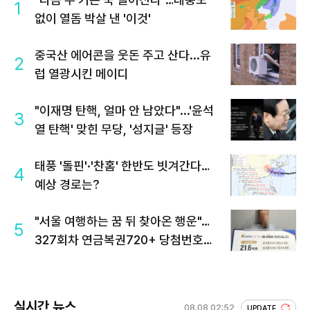
1
없이 열돔 박살 낸 '이것'
중국산 에어콘을 웃돈 주고 산다...유
2
럽 열광시킨 메이디
"이재명 탄핵, 얼마 안 남았다"...'윤석
3
열 탄핵' 맞힌 무당, '성지글' 등장
태풍 '돌핀'·'찬홈' 한반도 빗겨간다…
4
예상 경로는?
"서울 여행하는 꿈 뒤 찾아온 행운"…
5
327회차 연금복권720+ 당첨번호조
회 주목
실시간 뉴스
08.08 02:52
UPDATE