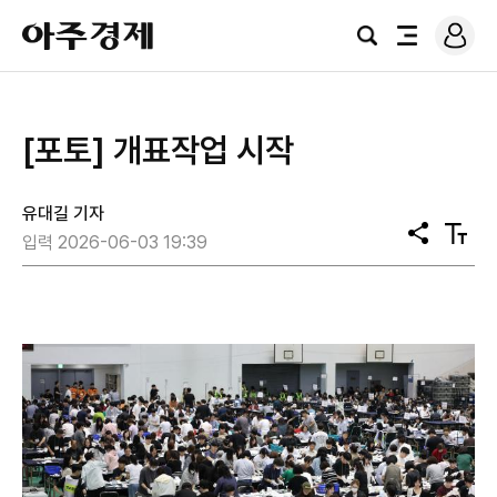
로
아
그
검
전
주
인
색
체
경
메
제
뉴
[포토] 개표작업 시작
유대길 기자
공
텍
입력 2026-06-03 19:39
유
스
트
크
기