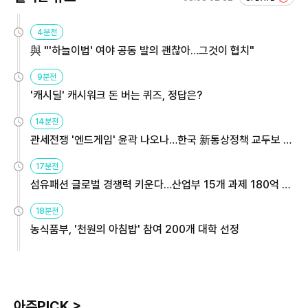
4분전
與 "'하늘이법' 여야 공동 발의 괜찮아…그것이 협치"
9분전
'캐시딜' 캐시워크 돈 버는 퀴즈, 정답은?
14분전
관세전쟁 '엔드게임' 윤곽 나오나…한국 新통상정책 교두보 활
용해야
17분전
섬유패션 글로벌 경쟁력 키운다…산업부 15개 과제 180억 지
원
18분전
농식품부, '천원의 아침밥' 참여 200개 대학 선정
아주PICK >