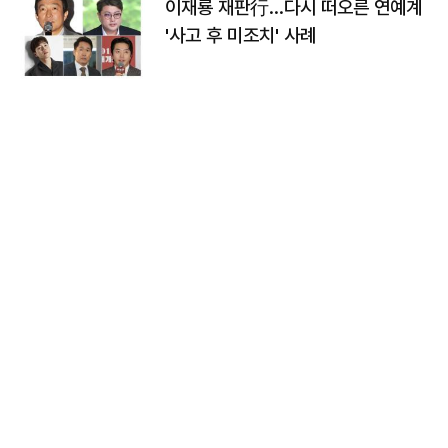
이재룡 재판行…다시 떠오른 연예계
'사고 후 미조치' 사례