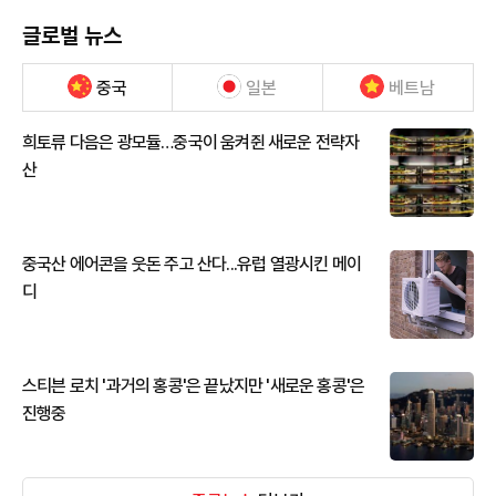
글로벌 뉴스
중국
일본
베트남
희토류 다음은 광모듈…중국이 움켜쥔 새로운 전략자
산
중국산 에어콘을 웃돈 주고 산다...유럽 열광시킨 메이
디
스티븐 로치 '과거의 홍콩'은 끝났지만 '새로운 홍콩'은
진행중