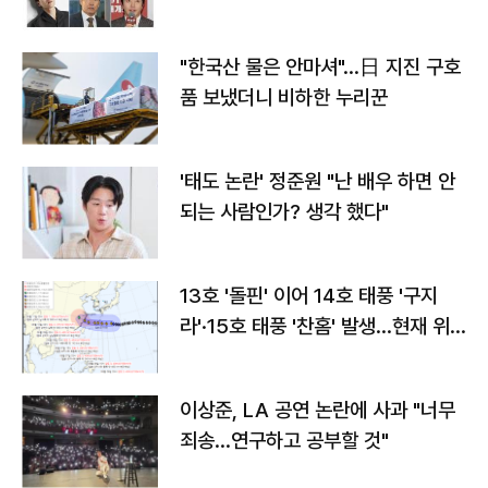
"한국산 물은 안마셔"…日 지진 구호
품 보냈더니 비하한 누리꾼
'태도 논란' 정준원 "난 배우 하면 안
되는 사람인가? 생각 했다"
13호 '돌핀' 이어 14호 태풍 '구지
라'·15호 태풍 '찬홈' 발생…현재 위
치와 이동경로는?
이상준, LA 공연 논란에 사과 "너무
죄송…연구하고 공부할 것"