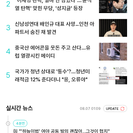
"이재명 탄핵, 얼마 안 남았다"...'윤석
2
열 탄핵' 맞힌 무당, '성지글' 등장
신남성연대 배인규 대표 사망…인천 아
3
파트서 숨진 채 발견
중국산 에어콘을 웃돈 주고 산다...유
4
럽 열광시킨 메이디
국가가 청년 상대로 '통수'?...청년미
5
래적금 12% 준다더니 "응, 오류야"
실시간 뉴스
08.07 01:09
UPDATE
4분전
與 "'하늘이법' 여야 공동 발의 괜찮아…그것이 협치"