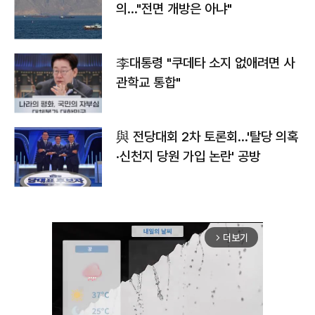
의…"전면 개방은 아냐"
李대통령 "쿠데타 소지 없애려면 사
관학교 통합"
與 전당대회 2차 토론회…'탈당 의혹
·신천지 당원 가입 논란' 공방
더보기
arrow_forward_ios