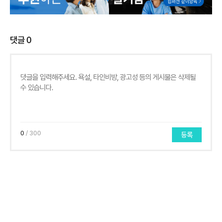
댓글
0
0
/ 300
등록