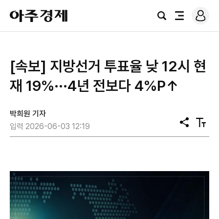
로
아
그
검
전
주
인
색
체
경
메
제
뉴
[속보] 지방선거 투표율 낮 12시 현
재 19%···4년 전보다 4%P↑
박희원 기자
공
텍
입력 2026-06-03 12:19
유
스
트
크
기