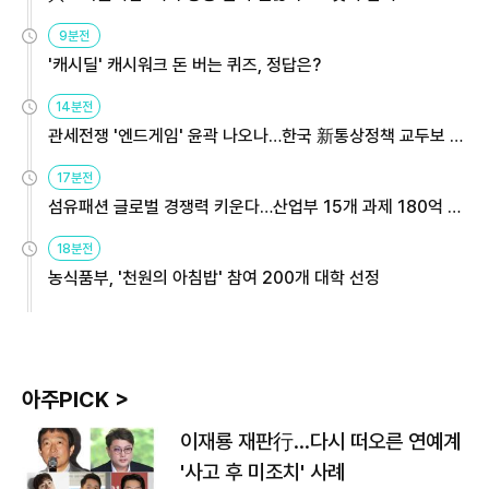
9분전
'캐시딜' 캐시워크 돈 버는 퀴즈, 정답은?
14분전
관세전쟁 '엔드게임' 윤곽 나오나…한국 新통상정책 교두보 활
용해야
17분전
섬유패션 글로벌 경쟁력 키운다…산업부 15개 과제 180억 지
원
18분전
농식품부, '천원의 아침밥' 참여 200개 대학 선정
아주PICK >
이재룡 재판行…다시 떠오른 연예계
'사고 후 미조치' 사례