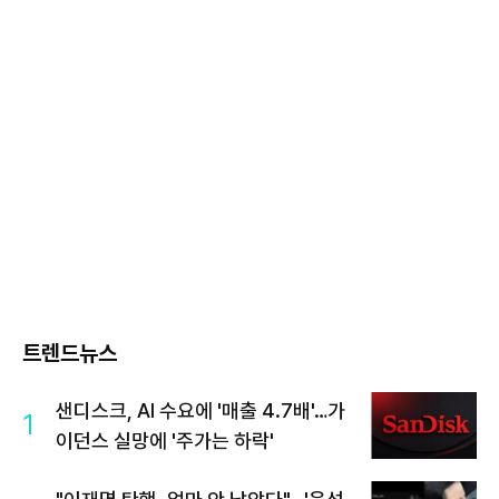
트렌드뉴스
샌디스크, AI 수요에 '매출 4.7배'…가
1
이던스 실망에 '주가는 하락'