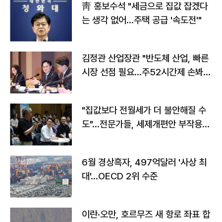
靑 홍보수석 "세금으로 집값 잡겠다
는 생각 없어…주택 공급 '속도전'"
김정관 산업장관 "반도체 산업, 빠른
시장 선점 필요…주52시간제 손봐
야"
"집값보다 전월세가 더 불안해질 수
도"…전문가들, 세제개편안 부작용
우려
6월 경상흑자, 497억달러 '사상 최
대'…OECD 2위 수준
이란·오만, 호르무즈 새 항로 좌표 합