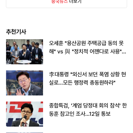
중국뉴스
더보기
추천기사
오세훈 "용산공원 주택공급 동의 못
해" vs 與 "정치적 어젠다로 사용"
맞불
李대통령 "외신서 보던 폭염 상황 현
실로…모든 행정력 총동원하라"
종합특검, '계엄 당정대 회의 참석' 한
동훈 참고인 조사...12일 통보