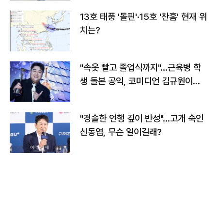
13호 태풍 '돌핀'·15호 '찬홈' 현재 위
치는?
"속옷 빨고 졸업식까지"…근육병 학
생 돌본 공익, 코미디언 김규원이었
다
"경솔한 언행 깊이 반성"…고개 숙인
신동엽, 무슨 일이길래?