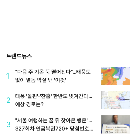
트렌드뉴스
"다음 주 기온 뚝 떨어진다"…태풍도
1
없이 열돔 박살 낸 '이것'
태풍 '돌핀'·'찬홈' 한반도 빗겨간다…
2
예상 경로는?
"서울 여행하는 꿈 뒤 찾아온 행운"…
3
327회차 연금복권720+ 당첨번호조