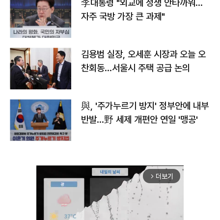
李대통령 "외교에 정쟁 안타까워…
자주 국방 가장 큰 과제"
김용범 실장, 오세훈 시장과 오늘 오
찬회동...서울시 주택 공급 논의
與, '주가누르기 방지' 정부안에 내부
반발…野 세제 개편안 연일 '맹공'
더보기
arrow_forward_ios