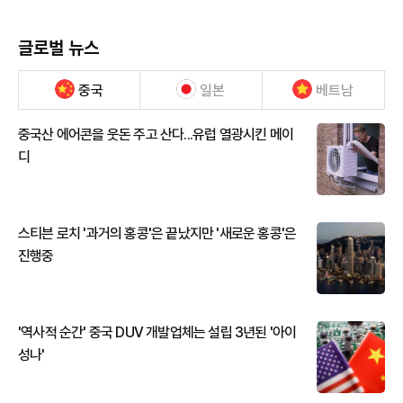
글로벌 뉴스
중국
일본
베트남
중국산 에어콘을 웃돈 주고 산다...유럽 열광시킨 메이
디
스티븐 로치 '과거의 홍콩'은 끝났지만 '새로운 홍콩'은
진행중
'역사적 순간' 중국 DUV 개발업체는 설립 3년된 '아이
성나'