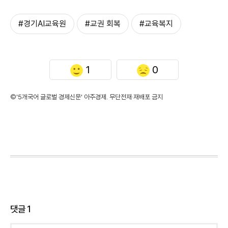
#경기AI교육원
#교권 회복
#교육복지
1
0
©'5개국어 글로벌 경제신문' 아주경제. 무단전재·재배포 금지
댓글
1