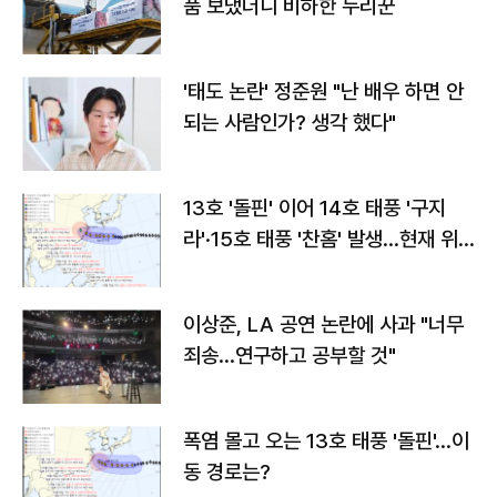
품 보냈더니 비하한 누리꾼
'태도 논란' 정준원 "난 배우 하면 안
되는 사람인가? 생각 했다"
13호 '돌핀' 이어 14호 태풍 '구지
라'·15호 태풍 '찬홈' 발생…현재 위
치와 이동경로는?
이상준, LA 공연 논란에 사과 "너무
죄송…연구하고 공부할 것"
폭염 몰고 오는 13호 태풍 '돌핀'…이
동 경로는?