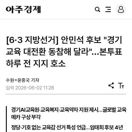
로
아
그
검
전
주
인
색
체
경
메
제
뉴
[6·3 지방선거] 안민석 후보 "경기
교육 대전환 동참해 달라"...본투표
하루 전 지지 호소
수원=윤중국 기자
공
텍
입력 2026-06-02 11:28
유
스
트
크
기
경기AI교육원·교육복지·교육약자 지원 제시…글로벌 교육
메카 구상 부각
정당·기호 없는 교육감 선거 특성 언급…임태희 후보 4년