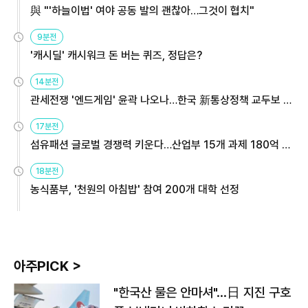
與 "'하늘이법' 여야 공동 발의 괜찮아…그것이 협치"
9분전
'캐시딜' 캐시워크 돈 버는 퀴즈, 정답은?
14분전
관세전쟁 '엔드게임' 윤곽 나오나…한국 新통상정책 교두보 활
용해야
17분전
섬유패션 글로벌 경쟁력 키운다…산업부 15개 과제 180억 지
원
18분전
농식품부, '천원의 아침밥' 참여 200개 대학 선정
아주PICK >
"한국산 물은 안마셔"…日 지진 구호