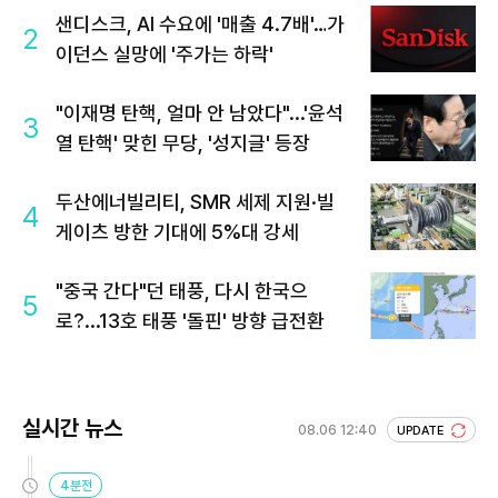
샌디스크, AI 수요에 '매출 4.7배'…가
2
이던스 실망에 '주가는 하락'
"이재명 탄핵, 얼마 안 남았다"...'윤석
3
열 탄핵' 맞힌 무당, '성지글' 등장
두산에너빌리티, SMR 세제 지원·빌
4
게이츠 방한 기대에 5%대 강세
"중국 간다"던 태풍, 다시 한국으
5
로?...13호 태풍 '돌핀' 방향 급전환
실시간 뉴스
08.06 12:40
UPDATE
4분전