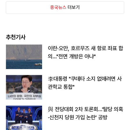
중국뉴스
더보기
추천기사
이란·오만, 호르무즈 새 항로 좌표 합
의…"전면 개방은 아냐"
李대통령 "쿠데타 소지 없애려면 사
관학교 통합"
與 전당대회 2차 토론회…'탈당 의혹
·신천지 당원 가입 논란' 공방