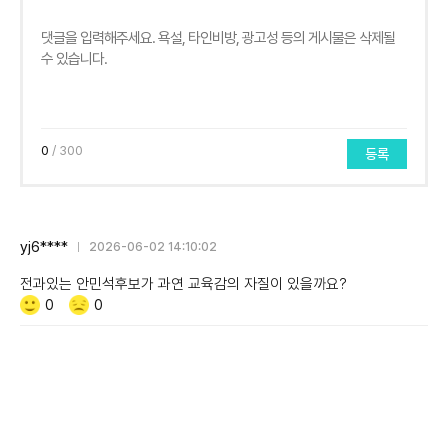
0
/ 300
등록
yj6****
2026-06-02 14:10:02
전과있는 안민석후보가 과연 교육감의 자질이 있을까요?
Like/Dislike
공
비
0
0
감
공
감