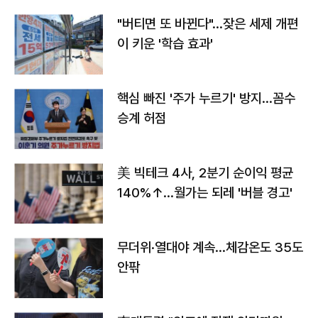
"버티면 또 바뀐다"…잦은 세제 개편
이 키운 '학습 효과'
핵심 빠진 '주가 누르기' 방지…꼼수
승계 허점
美 빅테크 4사, 2분기 순이익 평균
140%↑…월가는 되레 '버블 경고'
무더위·열대야 계속…체감온도 35도
안팎