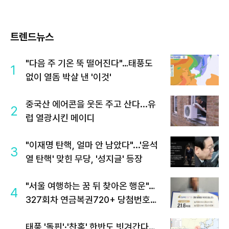
트렌드뉴스
"다음 주 기온 뚝 떨어진다"…태풍도
1
없이 열돔 박살 낸 '이것'
중국산 에어콘을 웃돈 주고 산다...유
2
럽 열광시킨 메이디
"이재명 탄핵, 얼마 안 남았다"...'윤석
3
열 탄핵' 맞힌 무당, '성지글' 등장
"서울 여행하는 꿈 뒤 찾아온 행운"…
4
327회차 연금복권720+ 당첨번호조
회 주목
태풍 '돌핀'·'찬홈' 한반도 빗겨간다…