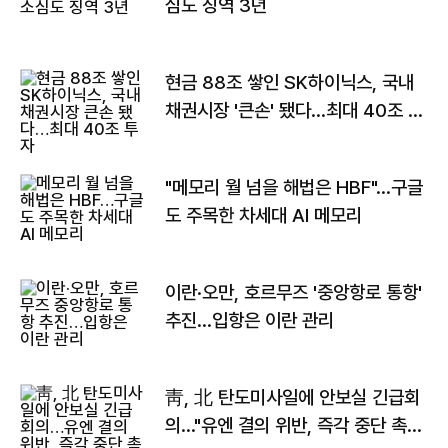
심도 징역 3년
현금 88조 쌓인 SK하이닉스, 국내
채권시장 '큰손' 됐다…최대 40조 투
자
"메모리 월 넘을 해법은 HBF"…구글
도 주목한 차세대 AI 메모리
이란·오만, 호르무즈 '중앙항로 통항'
추진…입항은 이란 관리
靑, 北 탄도미사일에 안보실 긴급회
의…"유엔 결의 위반, 즉각 중단 촉