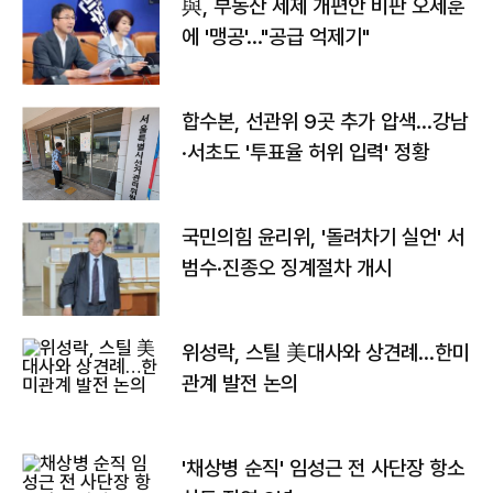
與, 부동산 세제 개편안 비판 오세훈
에 '맹공'…"공급 억제기"
합수본, 선관위 9곳 추가 압색…강남
·서초도 '투표율 허위 입력' 정황
국민의힘 윤리위, '돌려차기 실언' 서
범수·진종오 징계절차 개시
위성락, 스틸 美대사와 상견례…한미
관계 발전 논의
'채상병 순직' 임성근 전 사단장 항소