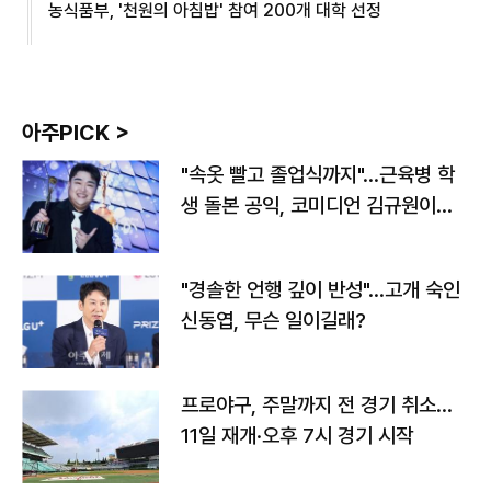
농식품부, '천원의 아침밥' 참여 200개 대학 선정
아주PICK >
"속옷 빨고 졸업식까지"…근육병 학
생 돌본 공익, 코미디언 김규원이었
다
"경솔한 언행 깊이 반성"…고개 숙인
신동엽, 무슨 일이길래?
프로야구, 주말까지 전 경기 취소…
11일 재개·오후 7시 경기 시작