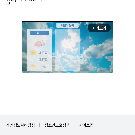
구"
더보기
arrow_forward_ios
Unmute
개인정보처리방침
청소년보호정책
사이트맵