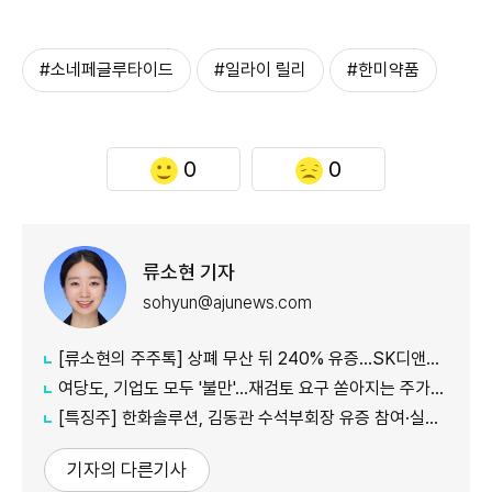
#소네페글루타이드
#일라이 릴리
#한미약품
0
0
류소현 기자
sohyun@ajunews.com
[류소현의 주주톡] 상폐 무산 뒤 240% 유증…SK디앤디는 주주를 설득했나?
여당도, 기업도 모두 '불만'...재검토 요구 쏟아지는 주가누르기 방지 세제개편안
[특징주] 한화솔루션, 김동관 수석부회장 유증 참여·실적 개선 기대에 16% 강세
기자의 다른기사