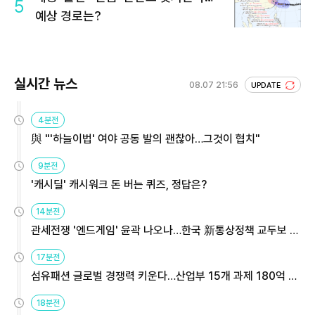
5
예상 경로는?
실시간 뉴스
08.07 21:56
UPDATE
4분전
與 "'하늘이법' 여야 공동 발의 괜찮아…그것이 협치"
9분전
'캐시딜' 캐시워크 돈 버는 퀴즈, 정답은?
14분전
관세전쟁 '엔드게임' 윤곽 나오나…한국 新통상정책 교두보 활
용해야
17분전
섬유패션 글로벌 경쟁력 키운다…산업부 15개 과제 180억 지
원
18분전