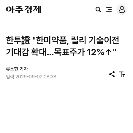
로
아
그
검
전
주
인
색
체
경
메
제
뉴
한투證 "한미약품, 릴리 기술이전
기대감 확대…목표주가 12%↑"
류소현 기자
공
텍
입력 2026-06-02 08:38
유
스
트
크
기