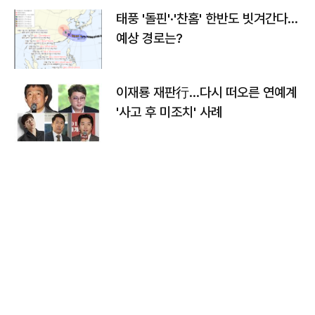
태풍 '돌핀'·'찬홈' 한반도 빗겨간다…
예상 경로는?
이재룡 재판行…다시 떠오른 연예계
'사고 후 미조치' 사례