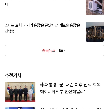
디
스티븐 로치 '과거의 홍콩'은 끝났지만 '새로운 홍콩'은
진행중
중국뉴스
더보기
추천기사
李대통령 "군, 내란 이후 신뢰 회복
해야…지휘부 헌신해달라"