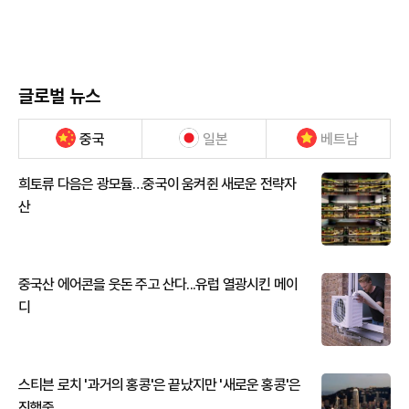
글로벌 뉴스
중국
일본
베트남
희토류 다음은 광모듈…중국이 움켜쥔 새로운 전략자
산
중국산 에어콘을 웃돈 주고 산다...유럽 열광시킨 메이
디
스티븐 로치 '과거의 홍콩'은 끝났지만 '새로운 홍콩'은
진행중