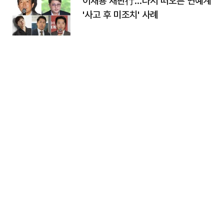
이재룡 재판行…다시 떠오른 연예계
'사고 후 미조치' 사례