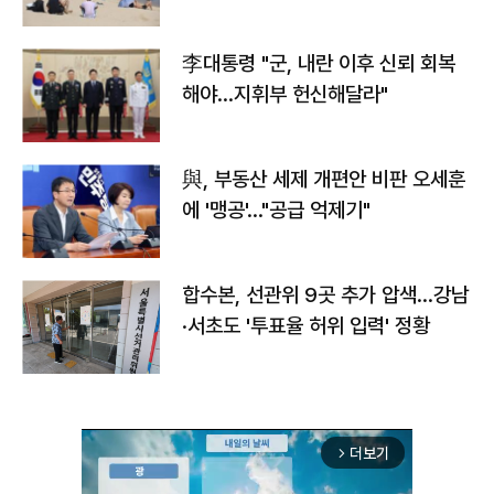
李대통령 "군, 내란 이후 신뢰 회복
해야…지휘부 헌신해달라"
與, 부동산 세제 개편안 비판 오세훈
에 '맹공'…"공급 억제기"
합수본, 선관위 9곳 추가 압색…강남
·서초도 '투표율 허위 입력' 정황
더보기
arrow_forward_ios