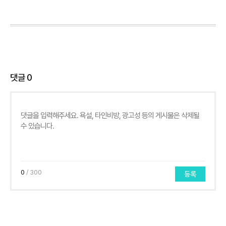
댓글
0
0
/ 300
등록