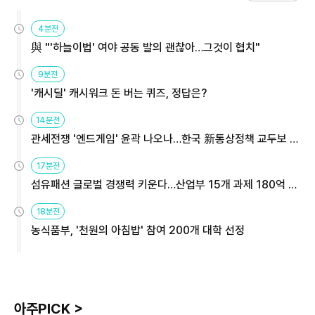
4분전
與 "'하늘이법' 여야 공동 발의 괜찮아…그것이 협치"
9분전
'캐시딜' 캐시워크 돈 버는 퀴즈, 정답은?
14분전
관세전쟁 '엔드게임' 윤곽 나오나…한국 新통상정책 교두보 활
용해야
17분전
섬유패션 글로벌 경쟁력 키운다…산업부 15개 과제 180억 지
원
18분전
농식품부, '천원의 아침밥' 참여 200개 대학 선정
아주PICK >