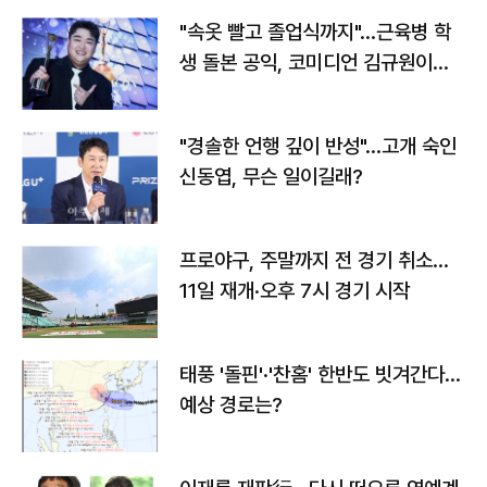
"속옷 빨고 졸업식까지"…근육병 학
생 돌본 공익, 코미디언 김규원이었
다
"경솔한 언행 깊이 반성"…고개 숙인
신동엽, 무슨 일이길래?
프로야구, 주말까지 전 경기 취소…
11일 재개·오후 7시 경기 시작
태풍 '돌핀'·'찬홈' 한반도 빗겨간다…
예상 경로는?