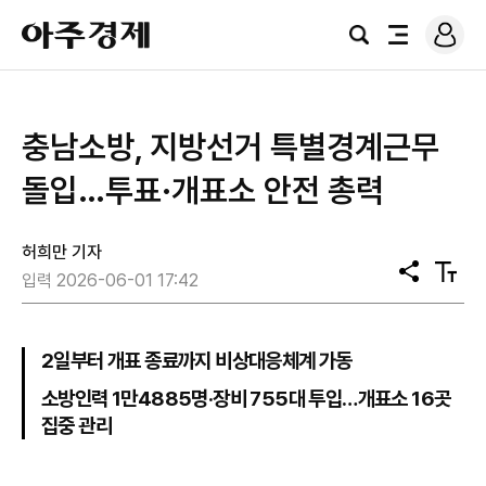
로
아
그
검
전
주
인
색
체
경
메
제
뉴
충남소방, 지방선거 특별경계근무
돌입…투표·개표소 안전 총력
허희만 기자
공
텍
입력 2026-06-01 17:42
유
스
트
크
기
2일부터 개표 종료까지 비상대응체계 가동
소방인력 1만4885명·장비 755대 투입…개표소 16곳
집중 관리