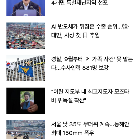
4개면 특별재난지역 선포
AI 반도체가 뒤집은 수출 순위…韓·
대만, 사상 첫 日 추월
경찰, 9월부터 '제 가족 사건' 못 맡는
다…수사인력 881명 보강
"이란 지도부 내 최고지도자 모즈타
바 위독설 확산"
서울 낮 35도 무더위 계속…동해안
최대 150㎜ 폭우