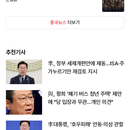
중국뉴스
더보기
추천기사
李, 정부 세제개편안에 제동…ISA·주
가누르기안 재검토 지시
與, 황희 '폐기 버스 청년 주택' 제안
에 "당 입장과 무관…개인 의견"
李대통령, '호우피해' 안동·의성 관할