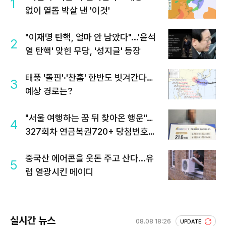
1
없이 열돔 박살 낸 '이것'
"이재명 탄핵, 얼마 안 남았다"...'윤석
2
열 탄핵' 맞힌 무당, '성지글' 등장
태풍 '돌핀'·'찬홈' 한반도 빗겨간다…
3
예상 경로는?
"서울 여행하는 꿈 뒤 찾아온 행운"…
4
327회차 연금복권720+ 당첨번호조
회 주목
중국산 에어콘을 웃돈 주고 산다...유
5
럽 열광시킨 메이디
실시간 뉴스
08.08 18:26
UPDATE