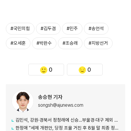
#국민의힘
#김두겸
#민주
#송언석
#오세훈
#박완수
#조승래
#지방선거
0
0
송승현 기자
songsh@ajunews.com
김민석, 강원·경북서 정청래에 신승…부울경·대구 제외 모두 웃었다
한정애 "세제 개편안, 당정 조율 거친 후 8월 말 최종 정리 가능"