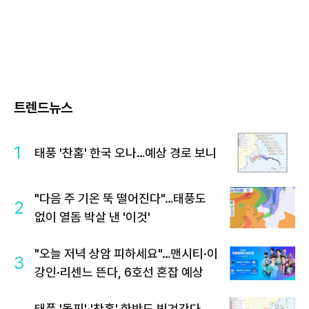
트렌드뉴스
1
태풍 '찬홈' 한국 오나…예상 경로 보니
"다음 주 기온 뚝 떨어진다"…태풍도
2
없이 열돔 박살 낸 '이것'
"오늘 저녁 상암 피하세요"…맨시티·이
3
강인·리센느 뜬다, 6호선 혼잡 예상
태풍 '돌핀'·'찬홈' 한반도 빗겨간다…