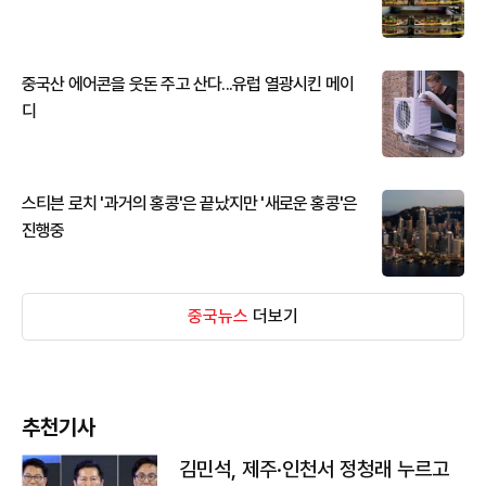
중국산 에어콘을 웃돈 주고 산다...유럽 열광시킨 메이
디
스티븐 로치 '과거의 홍콩'은 끝났지만 '새로운 홍콩'은
진행중
중국뉴스
더보기
추천기사
김민석, 제주·인천서 정청래 누르고