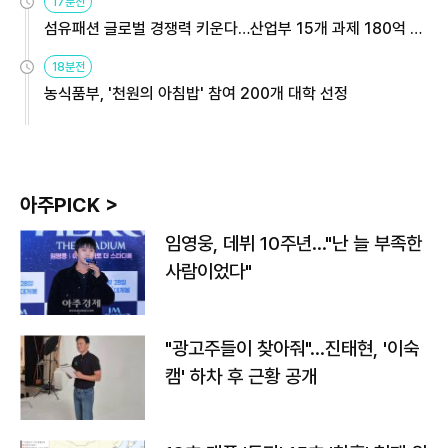
17분전
섬유패션 글로벌 경쟁력 키운다…산업부 15개 과제 180억 지
원
18분전
농식품부, '천원의 아침밥' 참여 200개 대학 선정
아주PICK >
임영웅, 데뷔 10주년…"난 늘 부족한
사람이었다"
"광고주들이 찾아줘"…진태현, '이숙
캠' 하차 후 근황 공개