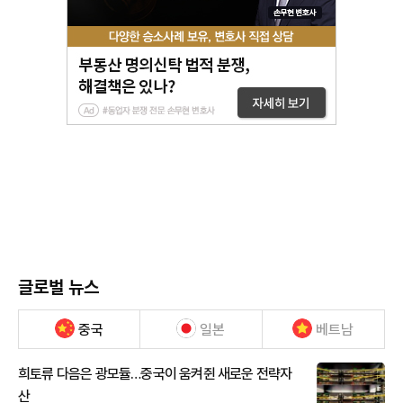
글로벌 뉴스
중국
일본
베트남
희토류 다음은 광모듈…중국이 움켜쥔 새로운 전략자
산