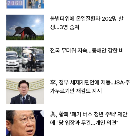
불볕더위에 온열질환자 202명 발
생…3명 숨져
전국 무더위 지속…동해안 강한 비
李, 정부 세제개편안에 제동…ISA·주
가누르기안 재검토 지시
與, 황희 '폐기 버스 청년 주택' 제안
에 "당 입장과 무관…개인 의견"