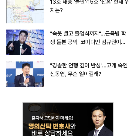
13호 태풍 '돌핀'·15호 '찬홈' 현재 위
치는?
"속옷 빨고 졸업식까지"…근육병 학
생 돌본 공익, 코미디언 김규원이었
다
"경솔한 언행 깊이 반성"…고개 숙인
신동엽, 무슨 일이길래?