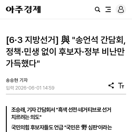
로
아
그
검
전
주
인
색
체
경
메
제
뉴
[6·3 지방선거] 與 "송언석 간담회,
정책·민생 없이 후보자·정부 비난만
가득했다"
송승현 기자
공
텍
입력 2026-06-01 14:59
유
스
트
크
기
조승래, 기자 간담회서 "흑색 선전·네거티브로 선거
치르려는 의도"
국민의힘 후보자들도 언급 "국민은 '野 심판'이라는