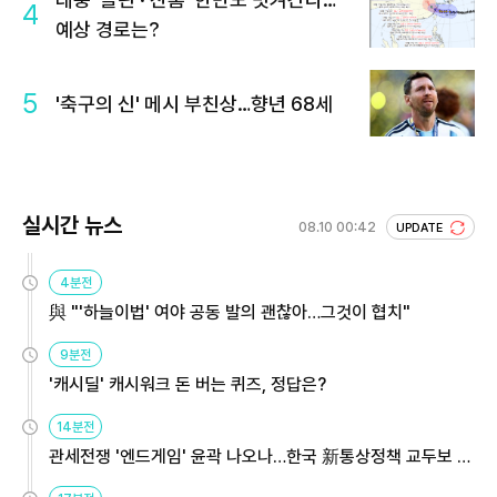
4
예상 경로는?
5
'축구의 신' 메시 부친상…향년 68세
실시간 뉴스
08.10 00:42
UPDATE
4분전
與 "'하늘이법' 여야 공동 발의 괜찮아…그것이 협치"
9분전
'캐시딜' 캐시워크 돈 버는 퀴즈, 정답은?
14분전
관세전쟁 '엔드게임' 윤곽 나오나…한국 新통상정책 교두보 활
용해야