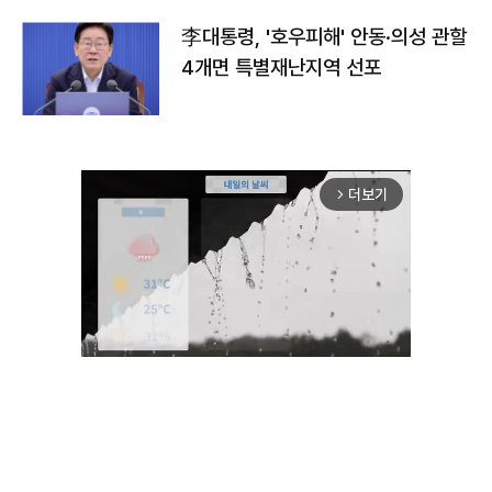
李대통령, '호우피해' 안동·의성 관할
4개면 특별재난지역 선포
더보기
arrow_forward_ios
Unmute