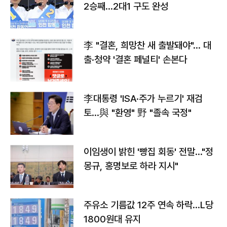
2승째…2대1 구도 완성
李 "결혼, 희망찬 새 출발돼야"… 대
출·청약 '결혼 페널티' 손본다
李대통령 'ISA·주가 누르기' 재검
토…與 "환영" 野 "졸속 국정"
이임생이 밝힌 '빵집 회동' 전말…"정
몽규, 홍명보로 하라 지시"
주유소 기름값 12주 연속 하락…L당
1800원대 유지