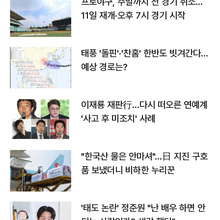
프로야구, 주말까지 전 경기 취소…
11일 재개·오후 7시 경기 시작
태풍 '돌핀'·'찬홈' 한반도 빗겨간다…
예상 경로는?
이재룡 재판行…다시 떠오른 연예계
'사고 후 미조치' 사례
"한국산 물은 안마셔"…日 지진 구호
품 보냈더니 비하한 누리꾼
'태도 논란' 정준원 "난 배우 하면 안