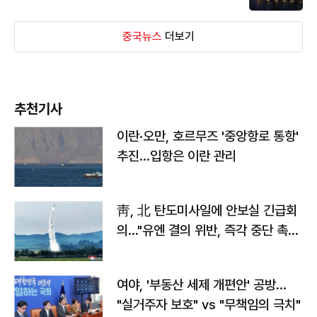
중국뉴스
더보기
추천기사
이란·오만, 호르무즈 '중앙항로 통항'
추진…입항은 이란 관리
靑, 北 탄도미사일에 안보실 긴급회
의…"유엔 결의 위반, 즉각 중단 촉
구"
여야, '부동산 세제 개편안' 공방…
"실거주자 보호" vs "무책임의 극치"