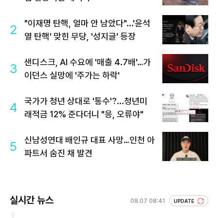
"이재명 탄핵, 얼마 안 남았다"...'윤석
2
열 탄핵' 맞힌 무당, '성지글' 등장
샌디스크, AI 수요에 '매출 4.7배'…가
3
이던스 실망에 '주가는 하락'
국가가 청년 상대로 '통수'?...청년미
4
래적금 12% 준다더니 "응, 오류야"
신남성연대 배인규 대표 사망…인천 아
5
파트서 숨진 채 발견
실시간 뉴스
08.07 08:41
UPDATE