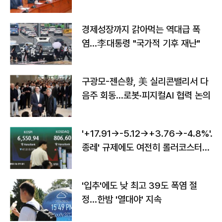
경제성장까지 갉아먹는 역대급 폭
염…李대통령 "국가적 기후 재난"
구광모-젠슨황, 美 실리콘밸리서 다
음주 회동…로봇·피지컬AI 협력 논의
'+17.91→-5.12→+3.76→-4.8%'…'
종레' 규제에도 여전히 롤러코스터
타는 코스피
'입추'에도 낮 최고 39도 폭염 절
정…한밤 '열대야' 지속