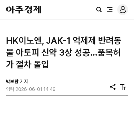
로
아
그
검
전
주
인
색
체
경
메
제
뉴
HK이노엔, JAK-1 억제제 반려동
물 아토피 신약 3상 성공…품목허
가 절차 돌입
박보람 기자
공
텍
입력 2026-06-01 14:49
유
스
트
크
기