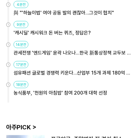
4분전
與 "'하늘이법' 여야 공동 발의 괜찮아…그것이 협치"
9분전
'캐시딜' 캐시워크 돈 버는 퀴즈, 정답은?
14분전
관세전쟁 '엔드게임' 윤곽 나오나…한국 新통상정책 교두보 활
용해야
17분전
섬유패션 글로벌 경쟁력 키운다…산업부 15개 과제 180억 지
원
18분전
농식품부, '천원의 아침밥' 참여 200개 대학 선정
아주PICK >