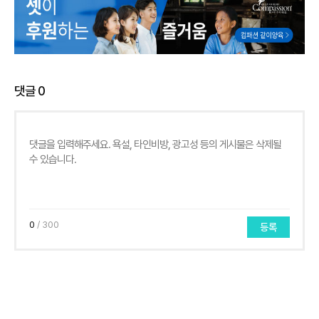
댓글
0
0
/ 300
등록