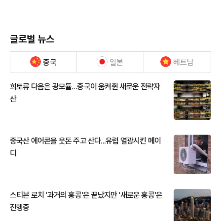
글로벌 뉴스
중국
일본
베트남
희토류 다음은 광모듈…중국이 움켜쥔 새로운 전략자
산
중국산 에어콘을 웃돈 주고 산다...유럽 열광시킨 메이
디
스티븐 로치 '과거의 홍콩'은 끝났지만 '새로운 홍콩'은
진행중