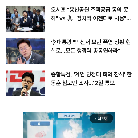
오세훈 "용산공원 주택공급 동의 못
해" vs 與 "정치적 어젠다로 사용"
맞불
李대통령 "외신서 보던 폭염 상황 현
실로…모든 행정력 총동원하라"
종합특검, '계엄 당정대 회의 참석' 한
동훈 참고인 조사...12일 통보
더보기
arrow_forward_ios