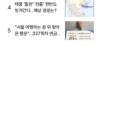
태풍 '돌핀'·'찬홈' 한반도
4
빗겨간다…예상 경로는?
"서울 여행하는 꿈 뒤 찾아
5
온 행운"…327회차 연금
복권720+ 당첨번호조회
주목