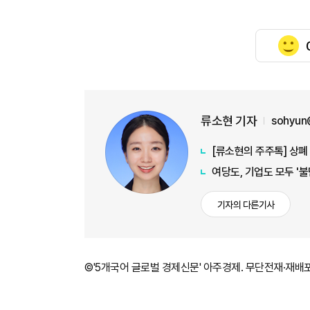
류소현 기자
sohyun
[류소현의 주주톡] 상폐
여당도, 기업도 모두 '
기자의 다른기사
©'5개국어 글로벌 경제신문' 아주경제. 무단전재·재배