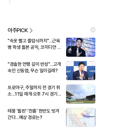
아주PICK
"속옷 빨고 졸업식까지"…근육
병 학생 돌본 공익, 코미디언 김
규원이었다
"경솔한 언행 깊이 반성"…고개
숙인 신동엽, 무슨 일이길래?
프로야구, 주말까지 전 경기 취
소…11일 재개·오후 7시 경기
시작
태풍 '돌핀'·'찬홈' 한반도 빗겨
간다…예상 경로는?