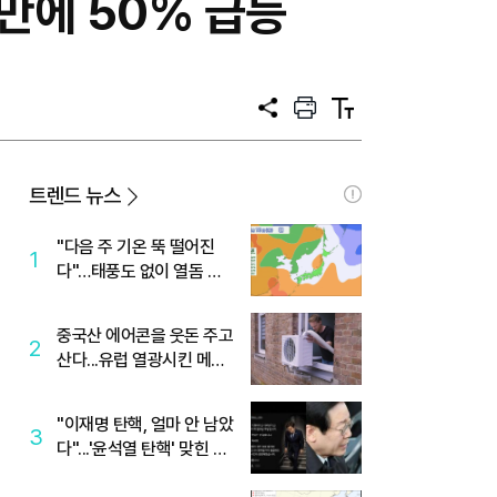
 만에 50% 급등
공
프
텍
유
린
스
트
트
크
기
트렌드 뉴스
"다음 주 기온 뚝 떨어진
1
다"…태풍도 없이 열돔 박
살 낸 '이것'
중국산 에어콘을 웃돈 주고
2
산다...유럽 열광시킨 메이
디
"이재명 탄핵, 얼마 안 남았
3
다"...'윤석열 탄핵' 맞힌 무
당, '성지글' 등장