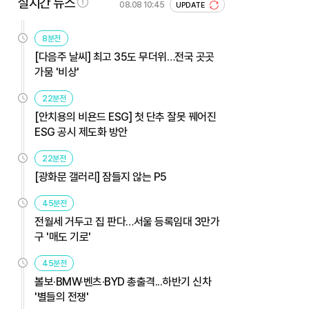
실시간 뉴스
08.08 10:45
UPDATE
8분전
[다음주 날씨] 최고 35도 무더위…전국 곳곳
가뭄 '비상'
22분전
[안치용의 비욘드 ESG] 첫 단추 잘못 꿰어진
ESG 공시 제도화 방안
22분전
[광화문 갤러리] 잠들지 않는 P5
45분전
전월세 거두고 집 판다…서울 등록임대 3만가
구 '매도 기로'
45분전
볼보·BMW·벤츠·BYD 총출격...하반기 신차
'별들의 전쟁'