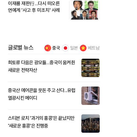
이재룡 재판行…다시 떠오른
연예계 '사고 후 미조치' 사례
글로벌 뉴스
중국
일본
베트남
희토류 다음은 광모듈…중국이 움켜쥔
새로운 전략자산
중국산 에어콘을 웃돈 주고 산다...유럽
열광시킨 메이디
스티븐 로치 '과거의 홍콩'은 끝났지만
'새로운 홍콩'은 진행중