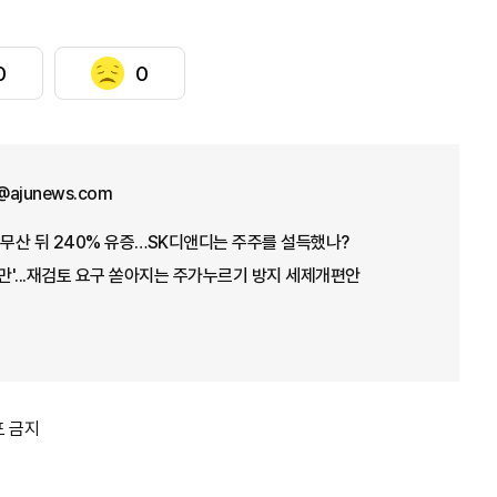
0
0
@ajunews.com
 무산 뒤 240% 유증…SK디앤디는 주주를 설득했나?
불만'...재검토 요구 쏟아지는 주가누르기 방지 세제개편안
포 금지