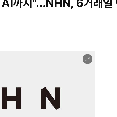
 AI까지"…NHN, 6거래일
이
미
지
확
대