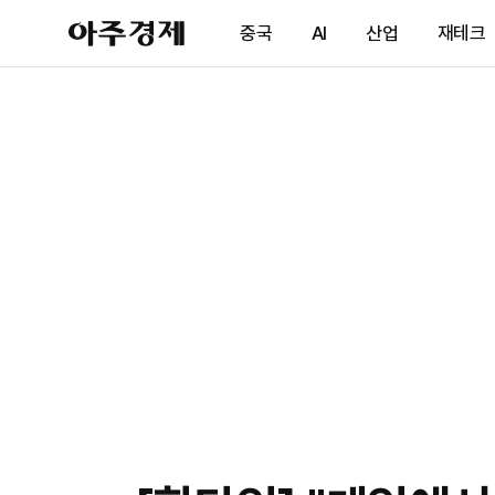
아
중국
AI
산업
재테크
주
경
제