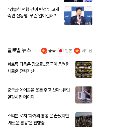
"경솔한 언행 깊이 반성"…고개
숙인 신동엽, 무슨 일이길래?
글로벌 뉴스
중국
일본
베트남
희토류 다음은 광모듈…중국이 움켜쥔
새로운 전략자산
중국산 에어콘을 웃돈 주고 산다...유럽
열광시킨 메이디
스티븐 로치 '과거의 홍콩'은 끝났지만
'새로운 홍콩'은 진행중