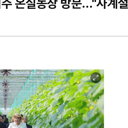
주 온실농장 방문…"사계절 
이
미
지
확
대