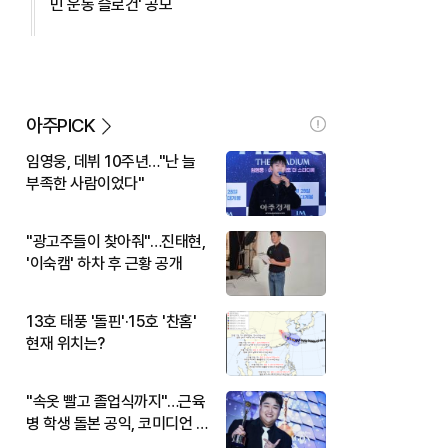
민 운동 슬로건' 공모
아주PICK
임영웅, 데뷔 10주년…"난 늘
부족한 사람이었다"
"광고주들이 찾아줘"…진태현,
'이숙캠' 하차 후 근황 공개
13호 태풍 '돌핀'·15호 '찬홈'
현재 위치는?
"속옷 빨고 졸업식까지"…근육
병 학생 돌본 공익, 코미디언 김
규원이었다