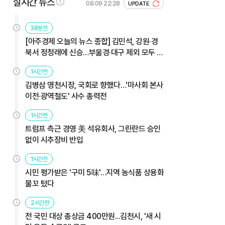
실시간 뉴스
08.09 22:28
UPDATE
38분전
[아주경제 오늘의 뉴스 종합] 김민석, 강원·경
북서 정청래에 신승…부울경·대구 제외 모두 웃
었다 外
1시간전
김병삼 영천시장, 국회로 향했다…'마사회 본사
이전·광역철도' 사수 총력전
1시간전
트럼프 측근 경영 美 석유회사, 그린란드 승인
없이 시추장비 반입
1시간전
시민 평가받은 '구미 5味'…지역 농식품 상용화
물꼬 텄다
2시간전
전 국민 대상 총상금 400만원...김천시, '새 시