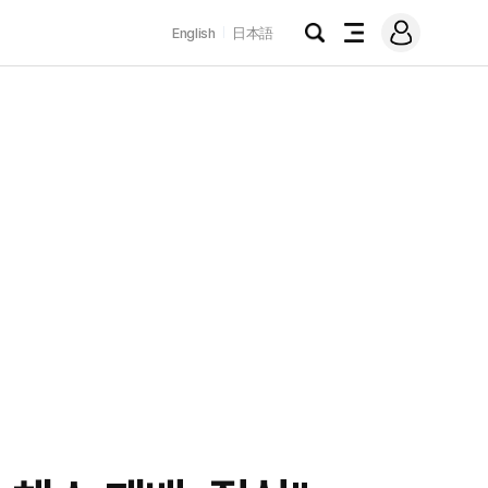
로
English
日本語
그
검
전
인
색
체
메
뉴