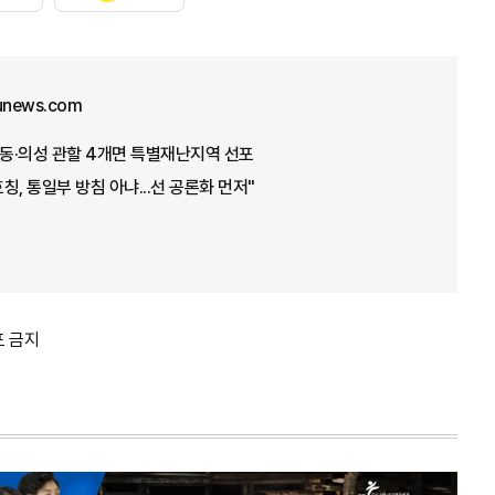
junews.com
안동·의성 관할 4개면 특별재난지역 선포
호칭, 통일부 방침 아냐...선 공론화 먼저"
포 금지