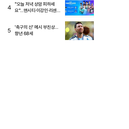
"오늘 저녁 상암 피하세
4
요"…맨시티·이강인·리센느
뜬다, 6호선 혼잡 예상
'축구의 신' 메시 부친상…
5
향년 68세