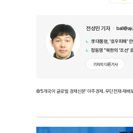
전성민 기자
ball@a
李대통령, '호우피해' 
정동영 "북한의 '조선' 
기자의 다른기사
©'5개국어 글로벌 경제신문' 아주경제. 무단전재·재배