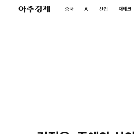
아
중국
AI
산업
재테크
주
경
제