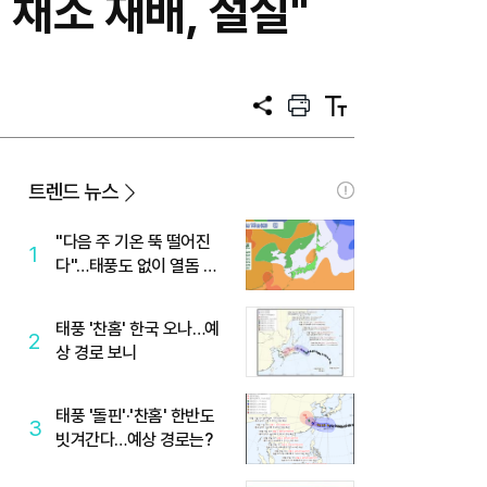
채소 재배, 절실"
공
프
텍
유
린
스
트
트
크
기
트렌드 뉴스
"다음 주 기온 뚝 떨어진
1
다"…태풍도 없이 열돔 박
살 낸 '이것'
태풍 '찬홈' 한국 오나…예
2
상 경로 보니
태풍 '돌핀'·'찬홈' 한반도
3
빗겨간다…예상 경로는?