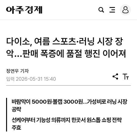
로
아
그
검
전
주
인
색
체
경
메
제
뉴
다이소, 여름 스포츠·러닝 시장 장
악...판매 폭증에 품절 행진 이어져
정연우 기자
공
텍
입력 2026-05-31 15:40
유
스
트
크
기
바람막이 5000원·볼캡 3000원…가성비로 러닝 시장
공략
선케어부터 기능성 의류까지 한곳서 원스톱 쇼핑 전략
주효