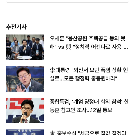
추천기사
오세훈 "용산공원 주택공급 동의 못
해" vs 與 "정치적 어젠다로 사용"
맞불
李대통령 "외신서 보던 폭염 상황 현
실로…모든 행정력 총동원하라"
종합특검, '계엄 당정대 회의 참석' 한
동훈 참고인 조사...12일 통보
靑 홍보수석 "세금으로 집값 잡겠다