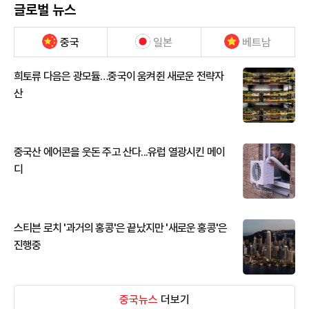
글로벌 뉴스
중국
일본
베트남
희토류 다음은 광모듈…중국이 움켜쥔 새로운 전략자
산
중국산 에어콘을 웃돈 주고 산다...유럽 열광시킨 메이
디
스티븐 로치 '과거의 홍콩'은 끝났지만 '새로운 홍콩'은
진행중
중국뉴스
더보기