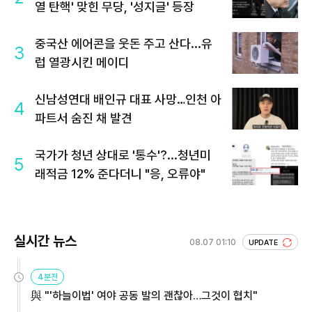
열 탄핵' 맞힌 무당, '성지글' 등장
중국산 에어콘을 웃돈 주고 산다...유
3
럽 열광시킨 메이디
신남성연대 배인규 대표 사망…인천 아
4
파트서 숨진 채 발견
국가가 청년 상대로 '통수'?...청년미
5
래적금 12% 준다더니 "응, 오류야"
실시간 뉴스
08.07 01:10
UPDATE
4분전
與 "'하늘이법' 여야 공동 발의 괜찮아…그것이 협치"