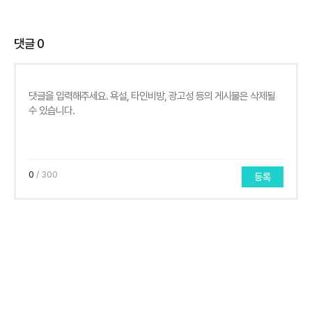
댓글
0
0
/ 300
등록