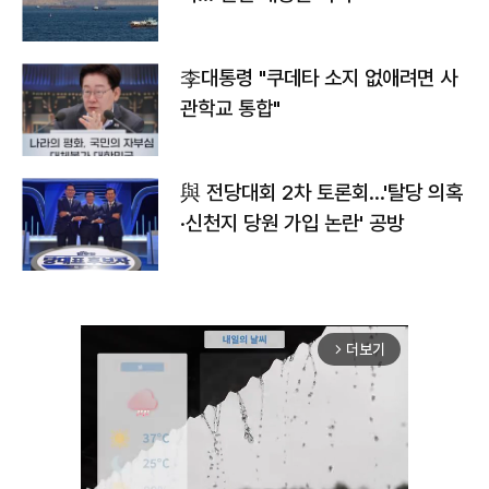
李대통령 "쿠데타 소지 없애려면 사
관학교 통합"
與 전당대회 2차 토론회…'탈당 의혹
·신천지 당원 가입 논란' 공방
더보기
arrow_forward_ios