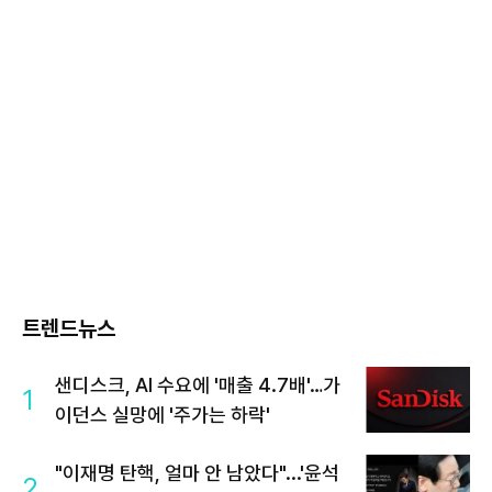
트렌드뉴스
샌디스크, AI 수요에 '매출 4.7배'…가
1
이던스 실망에 '주가는 하락'
"이재명 탄핵, 얼마 안 남았다"...'윤석
2