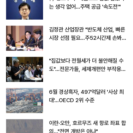
는 생각 없어…주택 공급 '속도전'"
김정관 산업장관 "반도체 산업, 빠른
시장 선점 필요…주52시간제 손봐
야"
"집값보다 전월세가 더 불안해질 수
도"…전문가들, 세제개편안 부작용
우려
6월 경상흑자, 497억달러 '사상 최
대'…OECD 2위 수준
이란·오만, 호르무즈 새 항로 좌표 합
의…"전면 개방은 아냐"