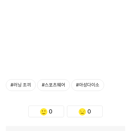
#러닝 조끼
#스포츠웨어
#아성다이소
0
0