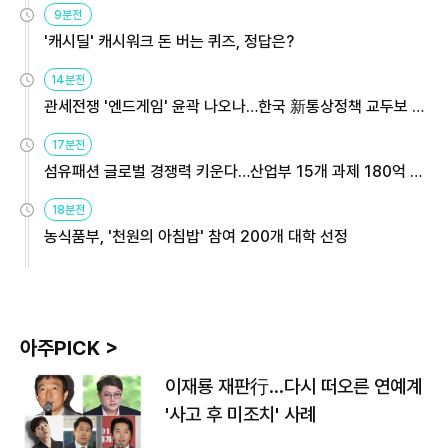
9분전
'캐시딜' 캐시워크 돈 버는 퀴즈, 정답은?
14분전
관세전쟁 '엔드게임' 윤곽 나오나…한국 新통상정책 교두보 활
용해야
17분전
섬유패션 글로벌 경쟁력 키운다…산업부 15개 과제 180억 지
원
18분전
농식품부, '천원의 아침밥' 참여 200개 대학 선정
아주PICK >
이재룡 재판行…다시 떠오른 연예계
'사고 후 미조치' 사례