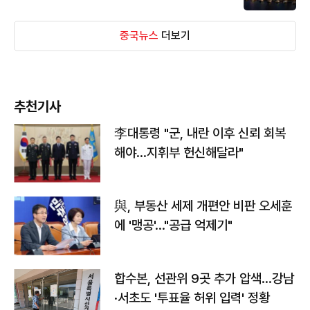
중국뉴스
더보기
추천기사
李대통령 "군, 내란 이후 신뢰 회복
해야…지휘부 헌신해달라"
與, 부동산 세제 개편안 비판 오세훈
에 '맹공'…"공급 억제기"
합수본, 선관위 9곳 추가 압색…강남
·서초도 '투표율 허위 입력' 정황