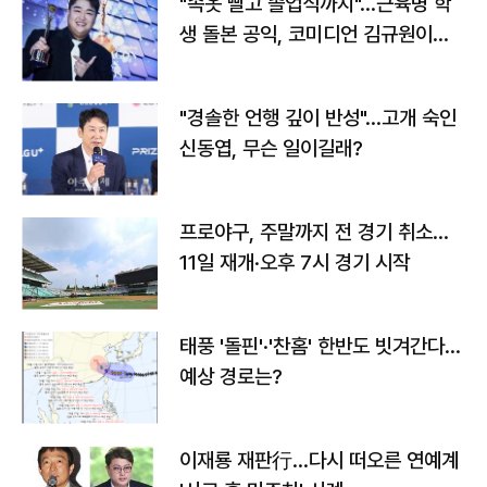
"속옷 빨고 졸업식까지"…근육병 학
생 돌본 공익, 코미디언 김규원이었
다
"경솔한 언행 깊이 반성"…고개 숙인
신동엽, 무슨 일이길래?
프로야구, 주말까지 전 경기 취소…
11일 재개·오후 7시 경기 시작
태풍 '돌핀'·'찬홈' 한반도 빗겨간다…
예상 경로는?
이재룡 재판行…다시 떠오른 연예계