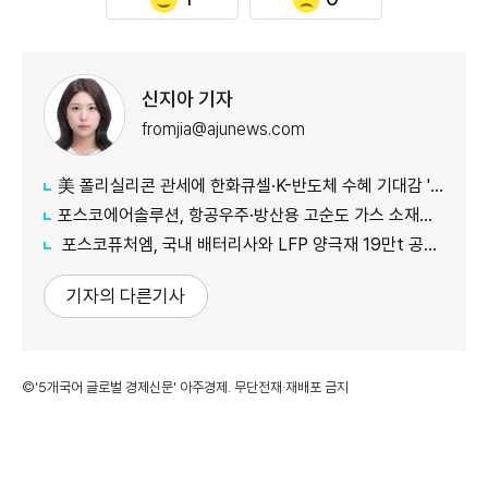
신지아 기자
fromjia@ajunews.com
美 폴리실리콘 관세에 한화큐셀·K-반도체 수혜 기대감 '쑥'
포스코에어솔루션, 항공우주·방산용 고순도 가스 소재분야 글로벌 인증 획득
포스코퓨처엠, 국내 배터리사와 LFP 양극재 19만t 공급계약 체결
기자의 다른기사
©'5개국어 글로벌 경제신문' 아주경제. 무단전재·재배포 금지