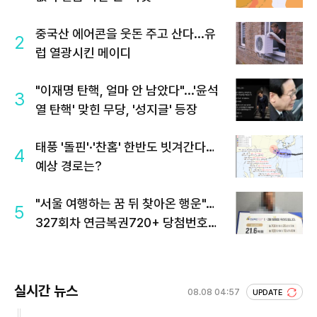
중국산 에어콘을 웃돈 주고 산다...유
2
럽 열광시킨 메이디
"이재명 탄핵, 얼마 안 남았다"...'윤석
3
열 탄핵' 맞힌 무당, '성지글' 등장
태풍 '돌핀'·'찬홈' 한반도 빗겨간다…
4
예상 경로는?
"서울 여행하는 꿈 뒤 찾아온 행운"…
5
327회차 연금복권720+ 당첨번호조
회 주목
실시간 뉴스
08.08 04:57
UPDATE