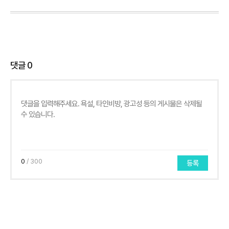
댓글
0
0
/ 300
등록