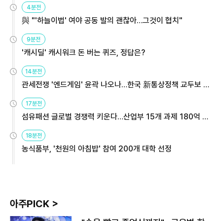
4분전
與 "'하늘이법' 여야 공동 발의 괜찮아…그것이 협치"
9분전
'캐시딜' 캐시워크 돈 버는 퀴즈, 정답은?
14분전
관세전쟁 '엔드게임' 윤곽 나오나…한국 新통상정책 교두보 활
용해야
17분전
섬유패션 글로벌 경쟁력 키운다…산업부 15개 과제 180억 지
원
18분전
농식품부, '천원의 아침밥' 참여 200개 대학 선정
아주PICK >