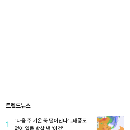
트렌드뉴스
"다음 주 기온 뚝 떨어진다"…태풍도
1
없이 열돔 박살 낸 '이것'