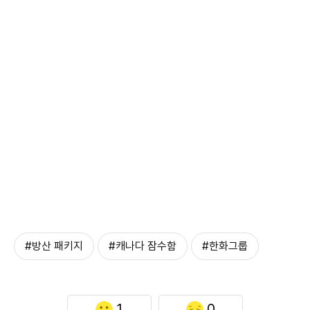
#방산 패키지
#캐나다 잠수함
#한화그룹
1
0