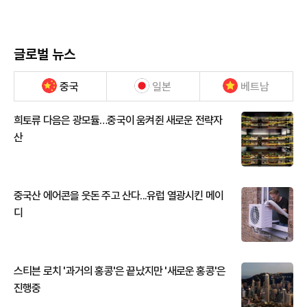
글로벌 뉴스
중국
일본
베트남
희토류 다음은 광모듈…중국이 움켜쥔 새로운 전략자
산
중국산 에어콘을 웃돈 주고 산다...유럽 열광시킨 메이
디
스티븐 로치 '과거의 홍콩'은 끝났지만 '새로운 홍콩'은
진행중