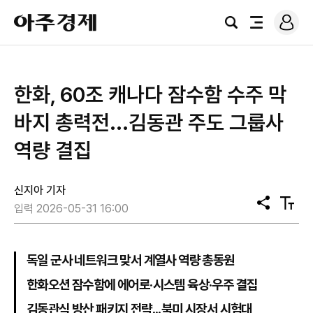
로
아
그
검
전
주
인
색
체
경
메
제
뉴
한화, 60조 캐나다 잠수함 수주 막
바지 총력전...김동관 주도 그룹사
역량 결집
신지아 기자
공
텍
입력 2026-05-31 16:00
유
스
트
크
기
독일 군사 네트워크 맞서 계열사 역량 총동원
한화오션 잠수함에 에어로·시스템 육상·우주 결집
김동관식 방산 패키지 전략...북미 시장서 시험대