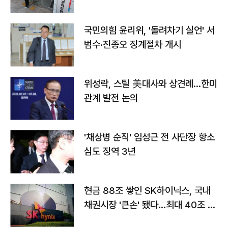
국민의힘 윤리위, '돌려차기 실언' 서
범수·진종오 징계절차 개시
위성락, 스틸 美대사와 상견례…한미
관계 발전 논의
'채상병 순직' 임성근 전 사단장 항소
심도 징역 3년
현금 88조 쌓인 SK하이닉스, 국내
채권시장 '큰손' 됐다…최대 40조 투
자