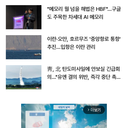
"메모리 월 넘을 해법은 HBF"…구글
도 주목한 차세대 AI 메모리
이란·오만, 호르무즈 '중앙항로 통항'
추진…입항은 이란 관리
靑, 北 탄도미사일에 안보실 긴급회
의…"유엔 결의 위반, 즉각 중단 촉
구"
더보기
arrow_forward_ios