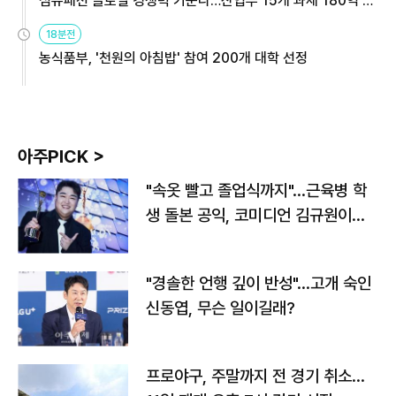
섬유패션 글로벌 경쟁력 키운다…산업부 15개 과제 180억 지
원
18분전
농식품부, '천원의 아침밥' 참여 200개 대학 선정
아주PICK >
"속옷 빨고 졸업식까지"…근육병 학
생 돌본 공익, 코미디언 김규원이었
다
"경솔한 언행 깊이 반성"…고개 숙인
신동엽, 무슨 일이길래?
프로야구, 주말까지 전 경기 취소…