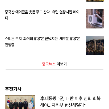
중국산 에어콘을 웃돈 주고 산다...유럽 열광시킨 메이
디
스티븐 로치 '과거의 홍콩'은 끝났지만 '새로운 홍콩'은
진행중
중국뉴스
더보기
추천기사
李대통령 "군, 내란 이후 신뢰 회복
해야…지휘부 헌신해달라"