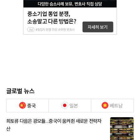
글로벌 뉴스
중국
일본
베트남
희토류 다음은 광모듈…중국이 움켜쥔 새로운 전략자
산