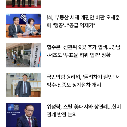
與, 부동산 세제 개편안 비판 오세훈
에 '맹공'…"공급 억제기"
합수본, 선관위 9곳 추가 압색…강남
·서초도 '투표율 허위 입력' 정황
국민의힘 윤리위, '돌려차기 실언' 서
범수·진종오 징계절차 개시
위성락, 스틸 美대사와 상견례…한미
관계 발전 논의