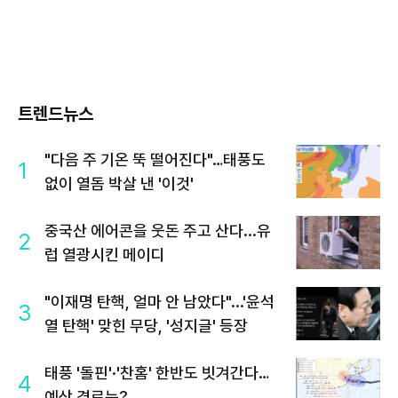
트렌드뉴스
"다음 주 기온 뚝 떨어진다"…태풍도
1
없이 열돔 박살 낸 '이것'
중국산 에어콘을 웃돈 주고 산다...유
2
럽 열광시킨 메이디
"이재명 탄핵, 얼마 안 남았다"...'윤석
3
열 탄핵' 맞힌 무당, '성지글' 등장
태풍 '돌핀'·'찬홈' 한반도 빗겨간다…
4
예상 경로는?