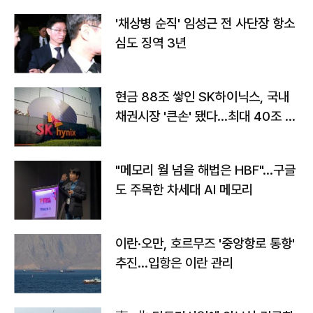
'채상병 순직' 임성근 전 사단장 항소
심도 징역 3년
현금 88조 쌓인 SK하이닉스, 국내
채권시장 '큰손' 됐다…최대 40조 투
자
"메모리 월 넘을 해법은 HBF"…구글
도 주목한 차세대 AI 메모리
이란·오만, 호르무즈 '중앙항로 통항'
추진…입항은 이란 관리