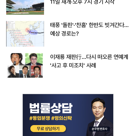
11일 재개·오후 7시 경기 시작
태풍 '돌핀'·'찬홈' 한반도 빗겨간다…
예상 경로는?
이재룡 재판行…다시 떠오른 연예계
'사고 후 미조치' 사례