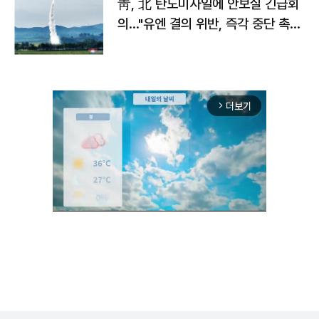
靑, 北 탄도미사일에 안보실 긴급회
의…"유엔 결의 위반, 즉각 중단 촉
구"
더보기
arrow_forward_ios
Mute