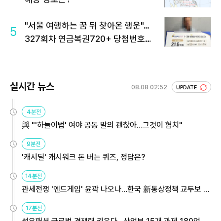
"서울 여행하는 꿈 뒤 찾아온 행운"…
5
327회차 연금복권720+ 당첨번호조
회 주목
실시간 뉴스
08.08 02:52
UPDATE
4분전
與 "'하늘이법' 여야 공동 발의 괜찮아…그것이 협치"
9분전
'캐시딜' 캐시워크 돈 버는 퀴즈, 정답은?
14분전
관세전쟁 '엔드게임' 윤곽 나오나…한국 新통상정책 교두보 활
용해야
17분전