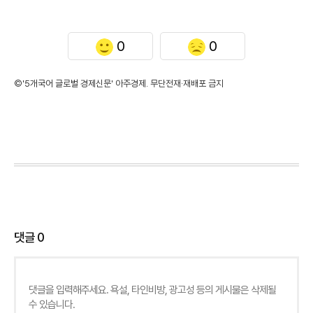
0
0
©'5개국어 글로벌 경제신문' 아주경제. 무단전재·재배포 금지
댓글
0