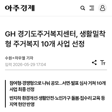
로
아
그
검
전
주
인
색
체
경
메
제
뉴
GH 경기도주거복지센터, 생활밀착
형 주거복지 10개 사업 선정
수원=차우열 기자
공
텍
입력 2026-05-29 17:04
유
스
트
크
기
참여형·경쟁형으로 나눠 공모…서면·발표 심사 거쳐 10개
사업 최종 선정
반지하 환경개선·생활안전·노인가구 돌봄·집수리 교육 등
지역 현안 반영