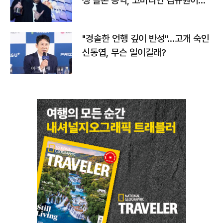
생 돌본 공익, 코미디언 김규원이었
다
"경솔한 언행 깊이 반성"…고개 숙인
신동엽, 무슨 일이길래?