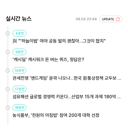
실시간 뉴스
08.09 20:48
UPDATE
4분전
與 "'하늘이법' 여야 공동 발의 괜찮아…그것이 협치"
9분전
'캐시딜' 캐시워크 돈 버는 퀴즈, 정답은?
14분전
관세전쟁 '엔드게임' 윤곽 나오나…한국 新통상정책 교두보 활
용해야
17분전
섬유패션 글로벌 경쟁력 키운다…산업부 15개 과제 180억 지
원
18분전
농식품부, '천원의 아침밥' 참여 200개 대학 선정