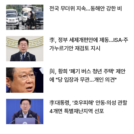
전국 무더위 지속…동해안 강한 비
李, 정부 세제개편안에 제동…ISA·주
가누르기안 재검토 지시
與, 황희 '폐기 버스 청년 주택' 제안
에 "당 입장과 무관…개인 의견"
李대통령, '호우피해' 안동·의성 관할
4개면 특별재난지역 선포