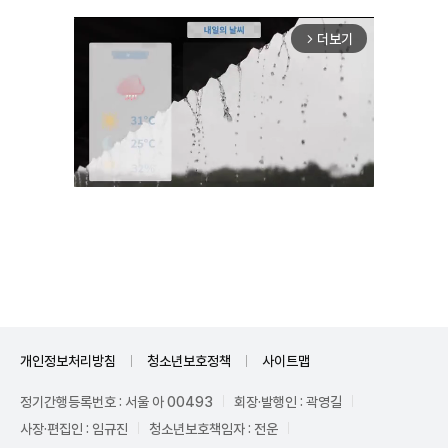
더보기
arrow_forward_ios
Unmute
개인정보처리방침
청소년보호정책
사이트맵
정기간행등록번호 : 서울 아 00493
회장·발행인 : 곽영길
사장·편집인 : 임규진
청소년보호책임자 : 전운