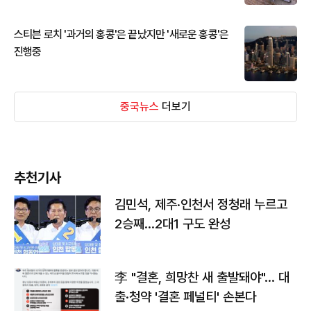
스티븐 로치 '과거의 홍콩'은 끝났지만 '새로운 홍콩'은
진행중
중국뉴스
더보기
추천기사
김민석, 제주·인천서 정청래 누르고
2승째…2대1 구도 완성
李 "결혼, 희망찬 새 출발돼야"… 대
출·청약 '결혼 페널티' 손본다