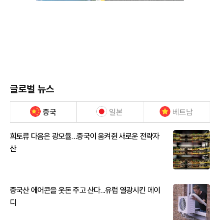
글로벌 뉴스
중국
일본
베트남
희토류 다음은 광모듈…중국이 움켜쥔 새로운 전략자
산
중국산 에어콘을 웃돈 주고 산다...유럽 열광시킨 메이
디