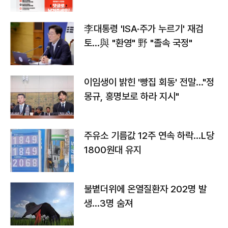
李대통령 'ISA·주가 누르기' 재검
토…與 "환영" 野 "졸속 국정"
이임생이 밝힌 '빵집 회동' 전말…"정
몽규, 홍명보로 하라 지시"
주유소 기름값 12주 연속 하락…L당
1800원대 유지
불볕더위에 온열질환자 202명 발
생…3명 숨져