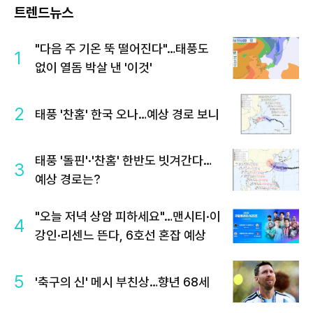
트렌드뉴스
"다음 주 기온 뚝 떨어진다"…태풍도
1
없이 열돔 박살 낸 '이것'
2
태풍 '찬홈' 한국 오나…예상 경로 보니
태풍 '돌핀'·'찬홈' 한반도 빗겨간다…
3
예상 경로는?
"오늘 저녁 상암 피하세요"…맨시티·이
4
강인·리센느 뜬다, 6호선 혼잡 예상
5
'축구의 신' 메시 부친상…향년 68세