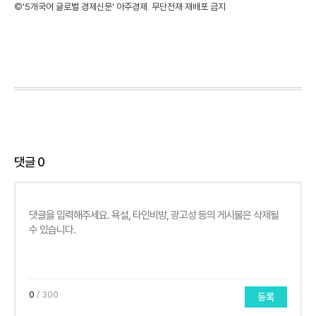
©'5개국어 글로벌 경제신문' 아주경제. 무단전재·재배포 금지
댓글
0
0
/ 300
등록