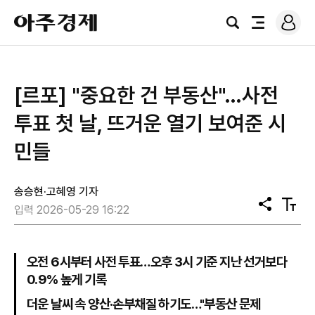
로
아
그
검
전
주
인
색
체
경
메
제
뉴
[르포] "중요한 건 부동산"…사전
투표 첫 날, 뜨거운 열기 보여준 시
민들
송승현·고혜영 기자
공
텍
입력 2026-05-29 16:22
유
스
트
크
기
오전 6시부터 사전 투표…오후 3시 기준 지난 선거보다
0.9% 높게 기록
더운 날씨 속 양산·손부채질 하기도…"부동산 문제