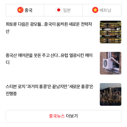
중국
일본
베트남
희토류 다음은 광모듈…중국이 움켜쥔 새로운 전략자
산
중국산 에어콘을 웃돈 주고 산다...유럽 열광시킨 메이
디
스티븐 로치 '과거의 홍콩'은 끝났지만 '새로운 홍콩'은
진행중
중국뉴스
더보기