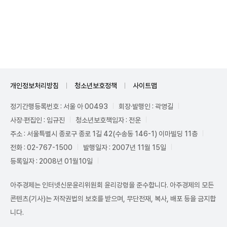
Unmute
개인정보처리방침
청소년보호정책
사이트맵
정기간행등록번호 : 서울 아 00493
회장·발행인 : 곽영길
사장·편집인 : 임규진
청소년보호책임자 : 전운
주소 : 서울특별시 종로구 종로 1길 42(수송동 146-1) 이마빌딩 11층
전화 : 02-767-1500
발행일자 : 2007년 11월 15일
등록일자 : 2008년 01월10일
아주경제는 인터넷신문윤리위원회 윤리강령을 준수합니다. 아주경제의 모든
콘텐츠(기사)는 저작권법의 보호를 받으며, 무단전재, 복사, 배포 등을 금지합
니다.