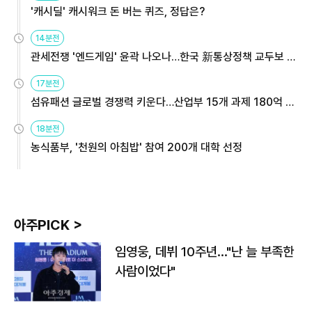
'캐시딜' 캐시워크 돈 버는 퀴즈, 정답은?
14분전
관세전쟁 '엔드게임' 윤곽 나오나…한국 新통상정책 교두보 활
용해야
17분전
섬유패션 글로벌 경쟁력 키운다…산업부 15개 과제 180억 지
원
18분전
농식품부, '천원의 아침밥' 참여 200개 대학 선정
아주PICK >
임영웅, 데뷔 10주년…"난 늘 부족한
사람이었다"