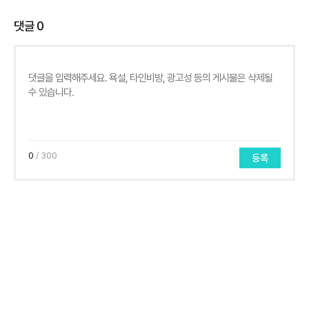
댓글
0
0
/ 300
등록