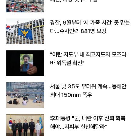
경찰, 9월부터 '제 가족 사건' 못 맡는
다…수사인력 881명 보강
"이란 지도부 내 최고지도자 모즈타
바 위독설 확산"
서울 낮 35도 무더위 계속…동해안
최대 150㎜ 폭우
李대통령 "군, 내란 이후 신뢰 회복
해야…지휘부 헌신해달라"