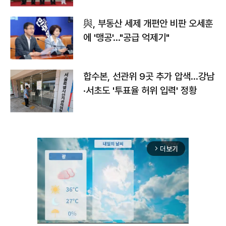
與, 부동산 세제 개편안 비판 오세훈
에 '맹공'…"공급 억제기"
합수본, 선관위 9곳 추가 압색…강남
·서초도 '투표율 허위 입력' 정황
더보기
arrow_forward_ios