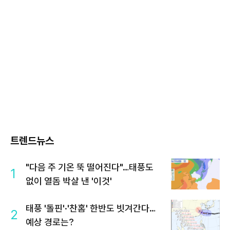
트렌드뉴스
"다음 주 기온 뚝 떨어진다"…태풍도
1
없이 열돔 박살 낸 '이것'
태풍 '돌핀'·'찬홈' 한반도 빗겨간다…
2
예상 경로는?