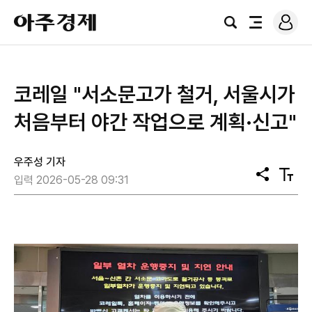
로
아
그
검
전
주
인
색
체
경
메
제
뉴
코레일 "서소문고가 철거, 서울시가
처음부터 야간 작업으로 계획·신고"
우주성 기자
공
텍
입력 2026-05-28 09:31
유
스
트
크
기