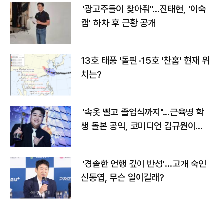
"광고주들이 찾아줘"…진태현, '이숙
캠' 하차 후 근황 공개
13호 태풍 '돌핀'·15호 '찬홈' 현재 위
치는?
"속옷 빨고 졸업식까지"…근육병 학
생 돌본 공익, 코미디언 김규원이었
다
"경솔한 언행 깊이 반성"…고개 숙인
신동엽, 무슨 일이길래?