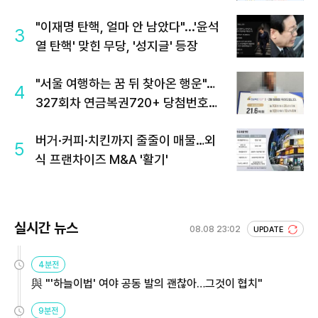
"이재명 탄핵, 얼마 안 남았다"...'윤석
3
열 탄핵' 맞힌 무당, '성지글' 등장
"서울 여행하는 꿈 뒤 찾아온 행운"…
4
327회차 연금복권720+ 당첨번호조
회 주목
버거·커피·치킨까지 줄줄이 매물…외
5
식 프랜차이즈 M&A '활기'
실시간 뉴스
08.08 23:02
UPDATE
4분전
與 "'하늘이법' 여야 공동 발의 괜찮아…그것이 협치"
9분전