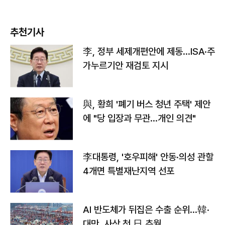
추천기사
李, 정부 세제개편안에 제동…ISA·주
가누르기안 재검토 지시
與, 황희 '폐기 버스 청년 주택' 제안
에 "당 입장과 무관…개인 의견"
李대통령, '호우피해' 안동·의성 관할
4개면 특별재난지역 선포
AI 반도체가 뒤집은 수출 순위…韓·
대만, 사상 첫 日 추월