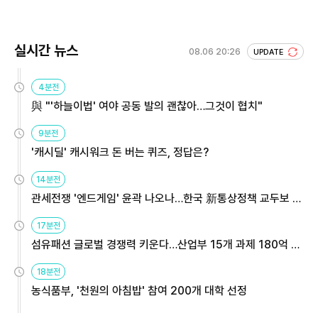
실시간 뉴스
08.06 20:26
UPDATE
4분전
與 "'하늘이법' 여야 공동 발의 괜찮아…그것이 협치"
9분전
'캐시딜' 캐시워크 돈 버는 퀴즈, 정답은?
14분전
관세전쟁 '엔드게임' 윤곽 나오나…한국 新통상정책 교두보 활
용해야
17분전
섬유패션 글로벌 경쟁력 키운다…산업부 15개 과제 180억 지
원
18분전
농식품부, '천원의 아침밥' 참여 200개 대학 선정