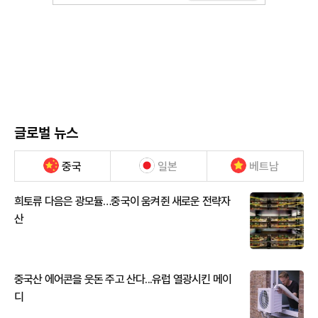
글로벌 뉴스
중국
일본
베트남
희토류 다음은 광모듈…중국이 움켜쥔 새로운 전략자
산
중국산 에어콘을 웃돈 주고 산다...유럽 열광시킨 메이
디