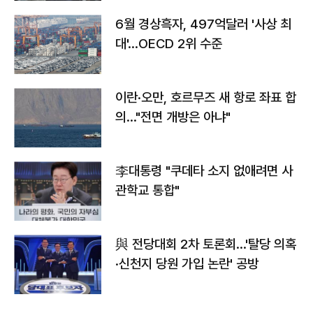
6월 경상흑자, 497억달러 '사상 최
대'…OECD 2위 수준
이란·오만, 호르무즈 새 항로 좌표 합
의…"전면 개방은 아냐"
李대통령 "쿠데타 소지 없애려면 사
관학교 통합"
與 전당대회 2차 토론회…'탈당 의혹
·신천지 당원 가입 논란' 공방