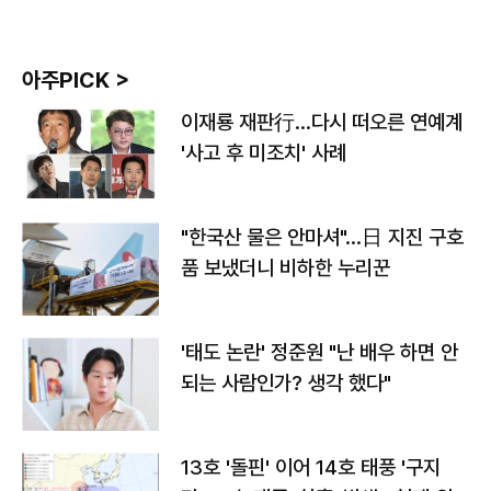
아주PICK >
이재룡 재판行…다시 떠오른 연예계
'사고 후 미조치' 사례
"한국산 물은 안마셔"…日 지진 구호
품 보냈더니 비하한 누리꾼
'태도 논란' 정준원 "난 배우 하면 안
되는 사람인가? 생각 했다"
13호 '돌핀' 이어 14호 태풍 '구지