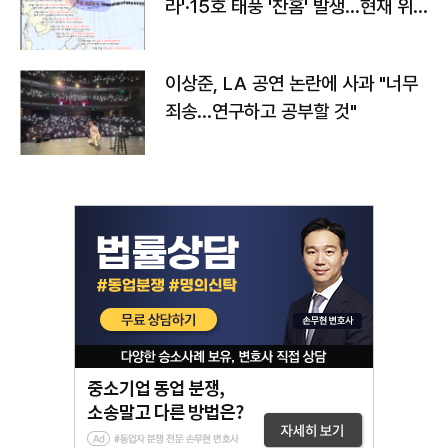
라'·15호 태풍 '찬홈' 발생…현재 위
치와 이동경로는?
이상준, LA 공연 논란에 사과 "너무
죄송…연구하고 공부할 것"