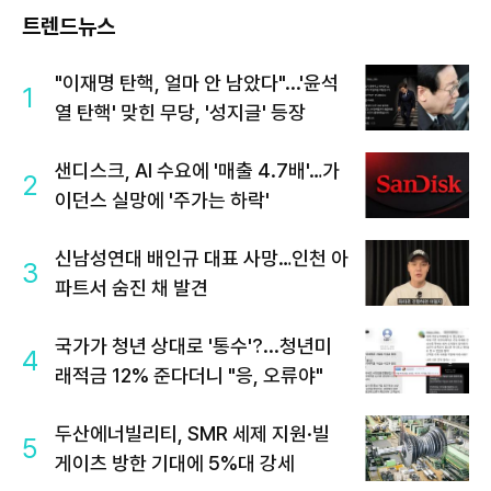
트렌드뉴스
"이재명 탄핵, 얼마 안 남았다"...'윤석
1
열 탄핵' 맞힌 무당, '성지글' 등장
샌디스크, AI 수요에 '매출 4.7배'…가
2
이던스 실망에 '주가는 하락'
신남성연대 배인규 대표 사망…인천 아
3
파트서 숨진 채 발견
국가가 청년 상대로 '통수'?...청년미
4
래적금 12% 준다더니 "응, 오류야"
두산에너빌리티, SMR 세제 지원·빌
5
게이츠 방한 기대에 5%대 강세