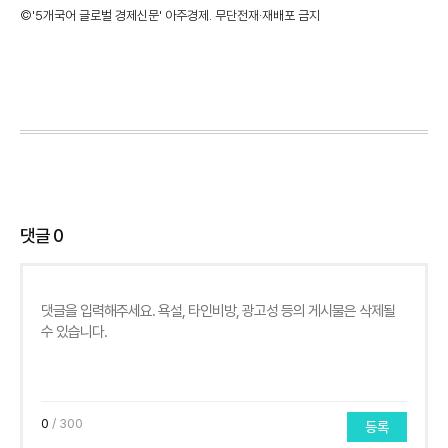
©'5개국어 글로벌 경제신문' 아주경제. 무단전재·재배포 금지
댓글
0
0
/ 300
등록