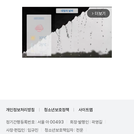
더보기
arrow_forward_ios
Unmute
개인정보처리방침
청소년보호정책
사이트맵
정기간행등록번호 : 서울 아 00493
회장·발행인 : 곽영길
사장·편집인 : 임규진
청소년보호책임자 : 전운