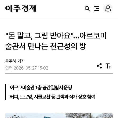
로
아
그
검
전
주
인
색
체
경
메
제
뉴
"돈 말고, 그림 받아요"…아르코미
술관서 만나는 천근성의 방
윤주혜 기자
공
텍
입력 2026-05-27 15:02
유
스
트
크
기
아르코미술관 1층 공간열림서 운영
커피, 드로잉, 사물교환 등 관객과 작가 상호 참여