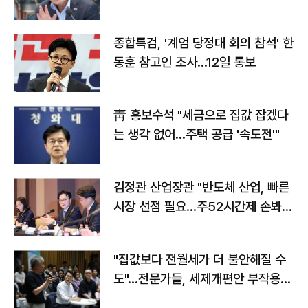
종합특검, '계엄 당정대 회의 참석' 한
동훈 참고인 조사...12일 통보
靑 홍보수석 "세금으로 집값 잡겠다
는 생각 없어…주택 공급 '속도전'"
김정관 산업장관 "반도체 산업, 빠른
시장 선점 필요…주52시간제 손봐
야"
"집값보다 전월세가 더 불안해질 수
도"…전문가들, 세제개편안 부작용
우려