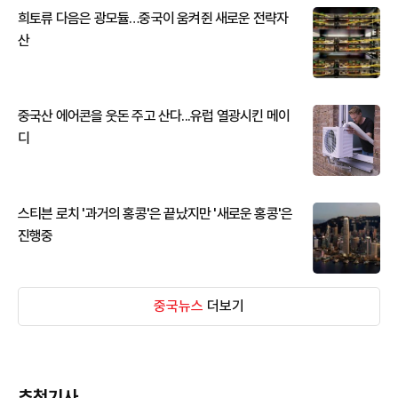
희토류 다음은 광모듈…중국이 움켜쥔 새로운 전략자
산
중국산 에어콘을 웃돈 주고 산다...유럽 열광시킨 메이
디
스티븐 로치 '과거의 홍콩'은 끝났지만 '새로운 홍콩'은
진행중
중국뉴스
더보기
추천기사