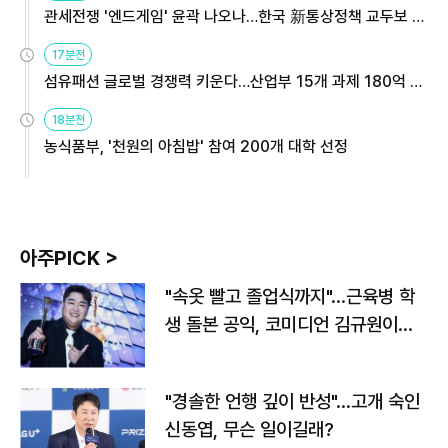
관세전쟁 '엔드게임' 윤곽 나오나…한국 新통상정책 교두보 활
용해야
17분전
섬유패션 글로벌 경쟁력 키운다…산업부 15개 과제 180억 지
원
18분전
농식품부, '천원의 아침밥' 참여 200개 대학 선정
아주PICK >
"속옷 빨고 졸업식까지"…근육병 학
생 돌본 공익, 코미디언 김규원이었
다
"경솔한 언행 깊이 반성"…고개 숙인
신동엽, 무슨 일이길래?