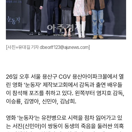
[사진=유대길 기자 dbeorlf123@ajunews.com]
26일 오후 서울 용산구 CGV 용산아이파크몰에서 열
린 영화 '눈동자' 제작보고회에서 감독과 출연 배우들
이 참석해 포즈를 취하고 있다. 왼쪽부터 염지호 감독,
이승룡, 김영아, 신민아, 김남희.
영화 '눈동자’는 유전병으로 시력을 점차 잃어가고 있
는 서진(신민아)이 쌍둥이 동생의 죽음을 둘러싼 의혹