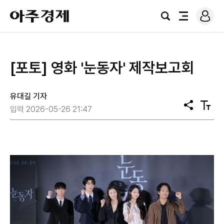
로
아
그
검
전
주
인
색
체
경
메
제
뉴
[포토] 영화 '눈동자' 제작보고회
유대길 기자
공
텍
입력 2026-05-26 21:47
유
스
트
크
기