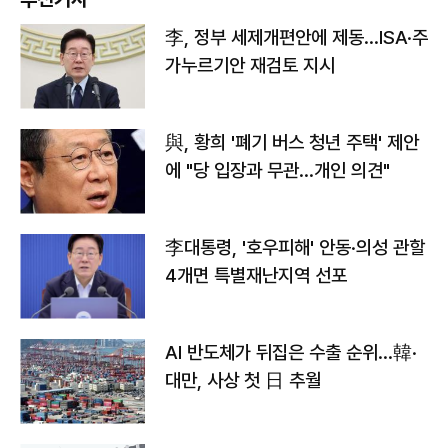
李, 정부 세제개편안에 제동…ISA·주
가누르기안 재검토 지시
與, 황희 '폐기 버스 청년 주택' 제안
에 "당 입장과 무관…개인 의견"
李대통령, '호우피해' 안동·의성 관할
4개면 특별재난지역 선포
AI 반도체가 뒤집은 수출 순위…韓·
대만, 사상 첫 日 추월