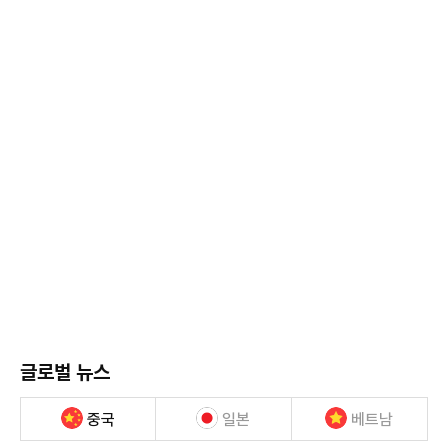
글로벌 뉴스
중국
일본
베트남