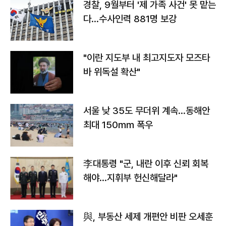
경찰, 9월부터 '제 가족 사건' 못 맡는
다…수사인력 881명 보강
"이란 지도부 내 최고지도자 모즈타
바 위독설 확산"
서울 낮 35도 무더위 계속…동해안
최대 150㎜ 폭우
李대통령 "군, 내란 이후 신뢰 회복
해야…지휘부 헌신해달라"
與, 부동산 세제 개편안 비판 오세훈