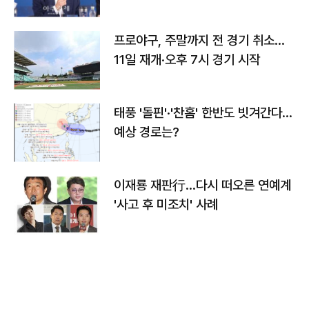
프로야구, 주말까지 전 경기 취소…
11일 재개·오후 7시 경기 시작
태풍 '돌핀'·'찬홈' 한반도 빗겨간다…
예상 경로는?
이재룡 재판行…다시 떠오른 연예계
'사고 후 미조치' 사례