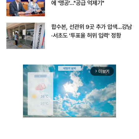
에 '맹공'…"공급 억제기"
합수본, 선관위 9곳 추가 압색…강남
·서초도 '투표율 허위 입력' 정황
더보기
arrow_forward_ios
Unmute