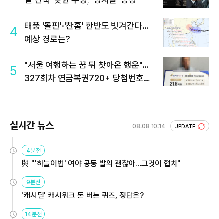
태풍 '돌핀'·'찬홈' 한반도 빗겨간다…
4
예상 경로는?
"서울 여행하는 꿈 뒤 찾아온 행운"…
5
327회차 연금복권720+ 당첨번호조
회 주목
실시간 뉴스
08.08 10:14
UPDATE
4분전
與 "'하늘이법' 여야 공동 발의 괜찮아…그것이 협치"
9분전
'캐시딜' 캐시워크 돈 버는 퀴즈, 정답은?
14분전