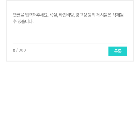
0
/ 300
등록