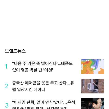
트렌드뉴스
"다음 주 기온 뚝 떨어진다"…태풍도
1
없이 열돔 박살 낸 '이것'
중국산 에어콘을 웃돈 주고 산다...유
2
럽 열광시킨 메이디
"이재명 탄핵, 얼마 안 남았다"...'윤석
3
열 탄핵' 맞힌 무당, '성지글' 등장